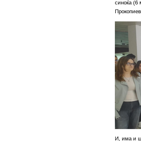
синоќа (6 
Прокопиев
И, има и 