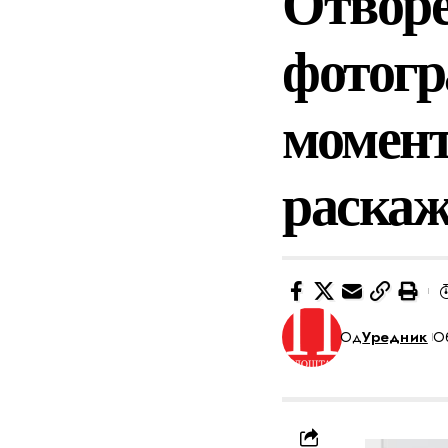
Отворе
фотогр
момент,
раскаж
Од
Уредник
Об