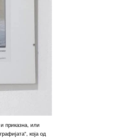
 и приказна, или
рафијата“, која од