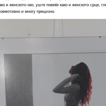
ко и женското око, уште повеќе како и женското срце, гл
поемотивно и многу прецизно.