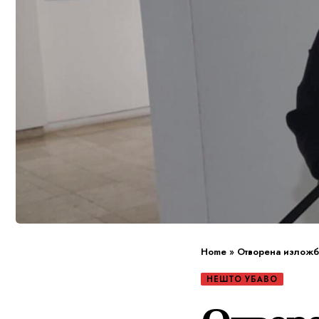
Home
»
Отворена изложбат
НЕШТО УБАВО