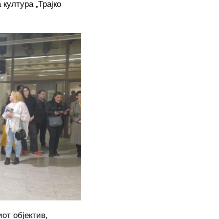
 култура „Трајко
от објектив,