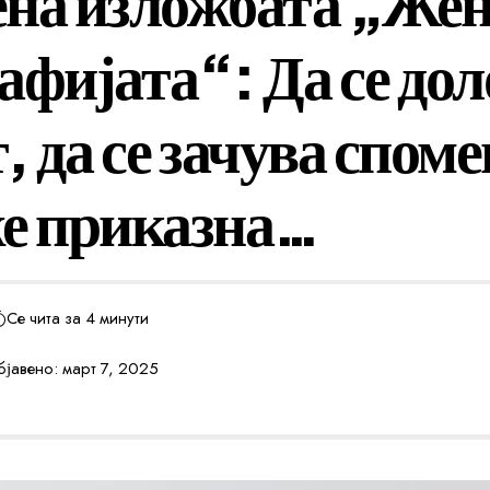
на изложбата „Жен
афијата“: Да се до
 да се зачува спомен
е приказна…
Се чита за 4 минути
јавено: март 7, 2025