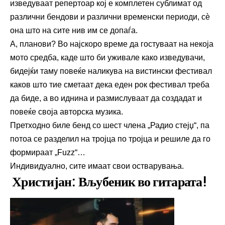
изведуваат репертоар кој е комплетен сублимат од
различни бендови и различни временски периоди, сѐ
она што на сите нив им се допаѓа.
А, планови? Во најскоро време да гостуваат на некоја
мото средба, каде што би уживале како изведувачи,
бидејќи таму повеќе наликува на вистински фестивал
каков што тие сметаат дека еден рок фестивал треба
да биде, а во иднина и размислуваат да создадат и
повеќе своја авторска музика.
Претходно биле бенд со шест члена „Радио стејџ“, па
потоа се разделил на тројца по тројца и решиле да го
формираат „Fuzz“…
Индивидуално, сите имаат свои остварувања.
Христијан: Вљубеник во гитарата!