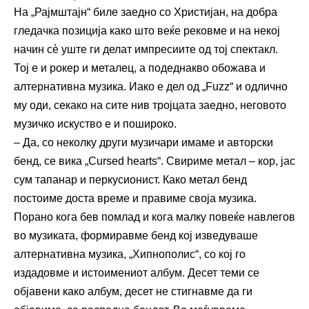
На „Рајмштајн“ биле заедно со Христијан, на добра
гледачка позиција како што веќе рековме и на некој
начин сѐ уште ги делат импресиите од тој спектакл.
Тој е и рокер и металец, а подеднакво обожава и
алтернативна музика. Иако е дел од „Fuzz“ и одлично
му оди, секако на сите нив тројцата заедно, неговото
музичко искуство е и пошироко.
– Да, со неколку други музичари имаме и авторски
бенд, се вика „Cursed hearts“. Свириме метал – кор, јас
сум тапанар и перкусионист. Како метал бенд
постоиме доста време и правиме своја музика.
Порано кога бев помлад и кога малку повеќе навлегов
во музиката, формиравме бенд кој изведуваше
алтернативна музика, „Хипнополис“, со кој го
издадовме и истоимениот албум. Десет теми се
објавени како албум, десет не стигнавме да ги