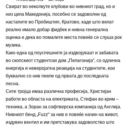
Свират во неколкуте клубови во нивниот град, но и
низ цела Македонија, посебно се задоволни од
настапите во Пробиштип, Кратово, каде што велат
реално имало добар фидбек и нивна генерална
оценка е дека во помалите места повеќе се слуша рок
музика.
Како една од поуспешните ја издвојуваат и забавата
во скопскиот студентски дом „Пелагонија“, со одлична
енергија и неверојатна реакција на студентите, кои
буквално со нив пееле од првата до последната
песна.
Сите тројца имаа различна професија, Христијан
работи во областа на електриката, Стефан во крим –
техника, а Зоран за софтверска компанија од Англија.
Нивниот бенд „Fuzz“ за нив е повеќе начин на живот,
издувен вентил и им претставува задоволство што