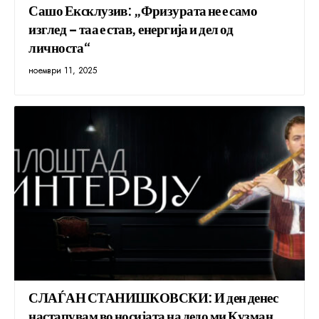
Сашо Ексклузив: „Фризурата не е само
изглед – таа е став, енергија и дел од
личноста“
ноември 11, 2025
СЛАЃАН СТАНИШКОВСКИ: И ден денес
настапувам во носијата на дедо ми Кузман