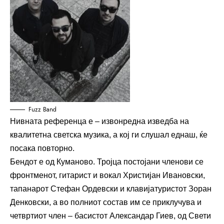
Fuzz Band
Нивната референца е – извонредна изведба на
квалитетна светска музика, а кој ги слушал еднаш, ќе
посака повторно.
Бендот е од Куманово. Тројца постојани членови се
фронтменот, гитарист и вокал Христијан Ивановски,
тапанарот Стефан Ордевски и клавијатуристот Зоран
Денковски, а во полниот состав им се приклучува и
четвртиот член – басистот Александар Гиев, од Свети