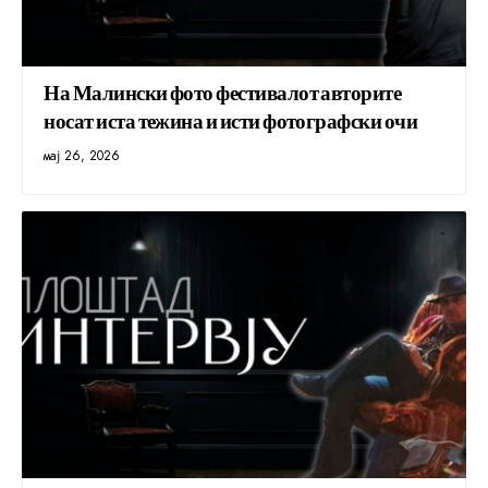
На Малински фото фестивалот авторите
носат иста тежина и исти фотографски очи
мај 26, 2026