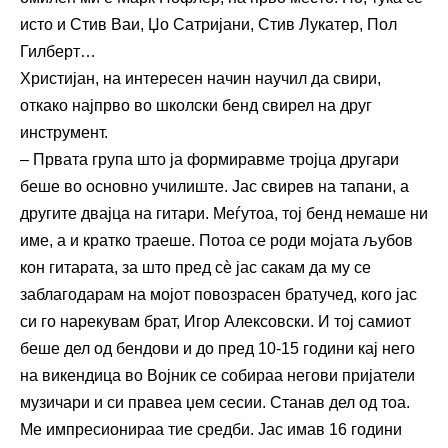
исто и Стив Ваи, Џо Сатријани, Стив Лукатер, Пол
Гилберт…
Христијан, на интересен начин научил да свири,
откако најпрво во школски бенд свирел на друг
инструмент.
– Првата група што ја формиравме тројца другари
беше во основно училиште. Јас свирев на тапани, а
другите двајца на гитари. Меѓутоа, тој бенд немаше ни
име, а и кратко траеше. Потоа се роди мојата љубов
кон гитарата, за што пред сѐ јас сакам да му се
заблагодарам на мојот повозрасен братучед, кого јас
си го нарекувам брат, Игор Алексовски. И тој самиот
беше дел од бендови и до пред 10-15 години кај него
на викендица во Војник се собираа негови пријатели
музичари и си правеа џем сесии. Станав дел од тоа.
Ме импресионираа тие средби. Јас имав 16 години