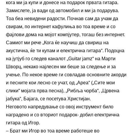
кога ми ја купи и донесе на подарок првата гитара.
Замислете, ја вади од автомобил и ми ја подарува.
Тоа беа невидени радости. Почнав сам да учам да
свирам, по интернет кафулиња во тоа време и со
фајлови дома на мојот компјутер, тогаш без интернет.
Самиот ми рече „Кога ќе научиш да свириш на
акустична, ќе ти купам и електрична гитара“. Подоцна
на јутјуб го следев каналот „Guitar jamz“ на Марти
Шворц, некако најлесен ми беше за следење и за
учење. По некое време ги совладав основните акорди
и песните кои лесно се учат, од „Ареа“ („Сите мои
слики“ мојата прва песна), „Рибља чорба“, „Црвена
јабука“, Бајага, се посетува Христијан.
Неговото напредување со овој инструмент било
наградено и со вториот подарок- добил електрична
гитара од Игор.
– Брат ми Игор во тоа време работеше во