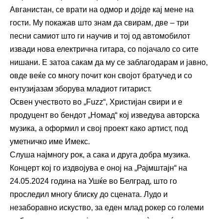
Авганистан, се врати на одмор и дојде кај мене на
гости. Му покажав што знам да свирам, две – три
песни самиот што ги научив и тој од автомобилот
извади нова електрична гитара, со појачало со сите
нишани. Е затоа сакам да му се заблагодарам и јавно,
овде веќе со многу почит кон својот братучед и со
ентузијазам зборува младиот гитарист.
Освен учеството во „Fuzz“, Христијан свири и е
продуцент во бендот „Номад“ кој изведува авторска
музика, а оформил и свој проект какo артист, под
уметничко име Имекс.
Слуша најмногу рок, а сака и друга добра музика.
Концерт кој го издвојува е оној на „Рајмштајн“ на
24.05.2024 година на Ушќе во Белград, што го
проследил многу блиску до сцената. Лудо и
незаборавно искуство, за еден млад рокер со големи