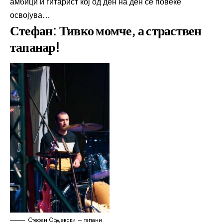
амбици и гитарист кој од ден на ден сѐ повеќе
освојува…
Стефан: Тивко момче, а страствен
тапанар!
Стефан Ордевски – тапани