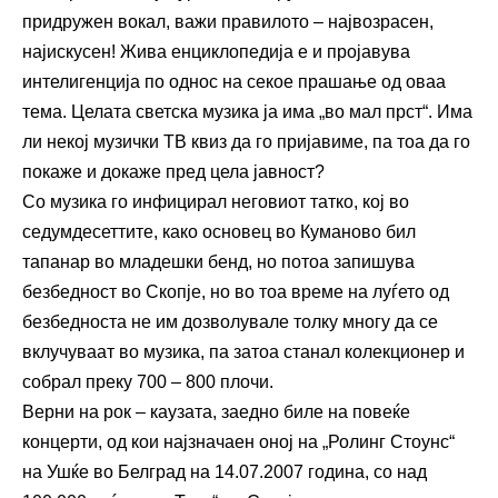
придружен вокал, важи правилото – највозрасен,
најискусен! Жива енциклопедија е и пројавува
интелигенција по однос на секое прашање од оваа
тема. Целата светска музика ја има „во мал прст“. Има
ли некој музички ТВ квиз да го пријавиме, па тоа да го
покаже и докаже пред цела јавност?
Со музика го инфицирал неговиот татко, кој во
седумдесеттите, како основец во Куманово бил
тапанар во младешки бенд, но потоа запишува
безбедност во Скопје, но во тоа време на луѓето од
безбедноста не им дозволувале толку многу да се
вклучуваат во музика, па затоа станал колекционер и
собрал преку 700 – 800 плочи.
Верни на рок – каузата, заедно биле на повеќе
концерти, од кои најзначаен оној на „Ролинг Стоунс“
на Ушќе во Белград на 14.07.2007 година, со над