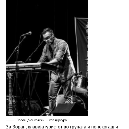
Зоран Денковски – клавијатура
За Зоран, клавијатуристот во групата и понекогаш и