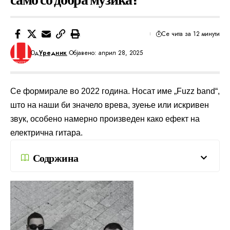
Се чита за 12 минути
Од
Уредник
Објавено: април 28, 2025
Се формирале во 2022 година. Носат име „Fuzz band“,
што на наши би значело врева, зуење или искривен
звук, особено намерно произведен како ефект на
електрична гитара.
Содржина