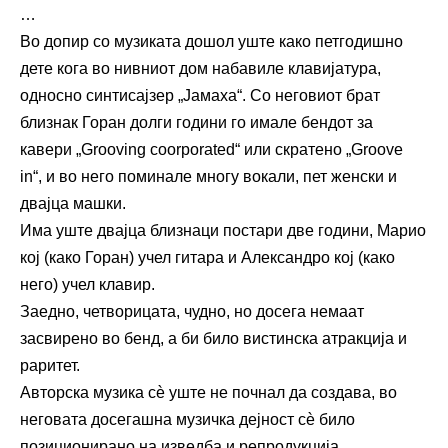
…
Во допир со музиката дошол уште како петгодишно
дете кога во нивниот дом набавиле клавијатура,
односно синтисајзер „Јамаха“. Со неговиот брат
близнак Горан долги години го имале бендот за
кавери „Grooving coorporated“ или скратено „Groove
in“, и во него поминале многу вокали, пет женски и
двајца машки.
Има уште двајца близнаци постари две години, Марио
кој (како Горан) учел гитара и Александро кој (како
него) учел клавир.
Заедно, четворицата, чудно, но досега немаат
засвирено во бенд, а би било вистинска атракција и
раритет.
Авторска музика сѐ уште не почнал да создава, во
неговата досегашна музичка дејност сѐ било
позиционирано на изведба и репродукција.