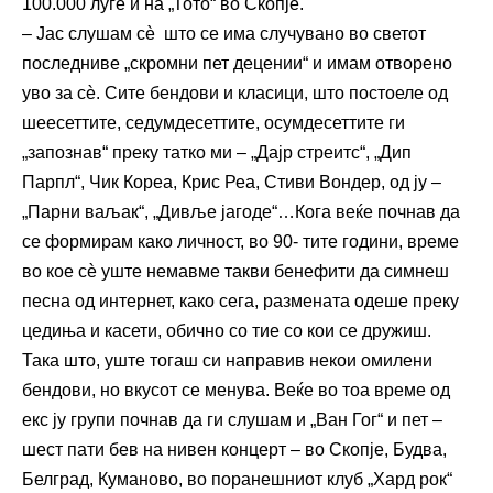
100.000 луѓе и на „Тото“ во Скопје.
– Јас слушам сѐ што се има случувано во светот
последниве „скромни пет децении“ и имам отворено
уво за сѐ. Сите бендови и класици, што постоеле од
шеесеттите, седумдесеттите, осумдесеттите ги
„запознав“ преку татко ми – „Дајр стреитс“, „Дип
Парпл“, Чик Кореа, Крис Реа, Стиви Вондер, од ју –
„Парни ваљак“, „Дивље јагоде“…Кога веќе почнав да
се формирам како личност, во 90- тите години, време
во кое сѐ уште немавме такви бенефити да симнеш
песна од интернет, како сега, размената одеше преку
цедиња и касети, обично со тие со кои се дружиш.
Така што, уште тогаш си направив некои омилени
бендови, но вкусот се менува. Веќе во тоа време од
екс ју групи почнав да ги слушам и „Ван Гог“ и пет –
шест пати бев на нивен концерт – во Скопје, Будва,
Белград, Куманово, во поранешниот клуб „Хард рок“