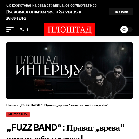
Со користење на оваа страница, се согласувате со
Прифати
Политиката за приватност
и
Условите за
користење
.
Аа
Home
»
„FUZZ BAND“: Прават „врева“ само со добра музика!
ИНТЕРВЈУ
„FUZZ BAND“: Прават „врева“
само со добра музика!