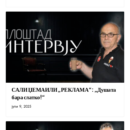
САЛИ ЏЕМАИЛИ „РЕКЛАМА“: „Душата
бара слатко!“
јули 9, 2025