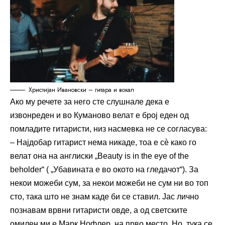
Христијан Ивановски – гитара и вокал
Ако му речете за него сте слушнале дека е
извонреден и во Куманово велат е број еден од
помладите гитаристи, низ насмевка не се согласува:
– Најдобар гитарист нема никаде, тоа е сѐ како го
велат она на англиски „Beauty is in the eye of the
beholder“ ( „Убавината е во окото на гледачот“). За
некои можеби сум, за некои можеби не сум ни во топ
сто, така што не знам каде би се ставил. Јас лично
познавам врвни гитаристи овде, а од светските
омилен ми е Марк Нофлер, на прво место. Но, тука се