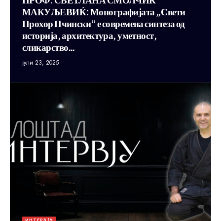
МАКУЉЕВИЌ: Монографијата „Свети
Прохор Пчински“ е современа синтеза од
историја, архитектура, уметност,
сликарство…
јули 23, 2025
ИНТЕРВЈУ