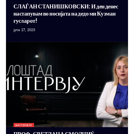
СЛАЃАН СТАНИШКОВСКИ: И ден денес
настапувам во носијата на дедо ми Кузман
гусларот!
јули 27, 2025
ИНТЕРВЈУ
ПРОФ. СВЕТЛАНА СМОЛЧИЌ