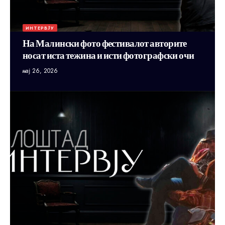
ИНТЕРВЈУ
На Малински фото фестивалот авторите
носат иста тежина и исти фотографски очи
мај 26, 2026