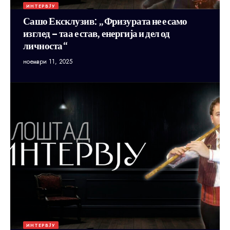
ИНТЕРВЈУ
Сашо Ексклузив: „Фризурата не е само
изглед – таа е став, енергија и дел од
личноста“
ноември 11, 2025
ИНТЕРВЈУ