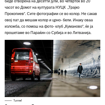
биде отворена на десетти јули, во четврток во 20
часот во Домот на културата НУЦК „Трајко
Прокопиев“. Сите фотографии се во колор. Не сакав
овој пат да мешам колор и црно- бели. Инаку оваа
изложба, со помош на фото- клуб „Куманово“, ќе ја
прошетаме во Параќин со Србија и во Литванија.
Tunnel