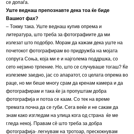
се допаѓа.
Уште веднаш препознавте дека тоа ќе биде
Вашиот фах?
– Токму така. Уште веднаш купив опрема и
литература, што треба за фотографиите да ми
излезат што подобро. Морам да кажам дека уште на
почетокот фотографирам во придружба на мојата
сопруга Соња, која ми е и најголема поддршка, со
сето нејзино трпение. Но, што се случуваше тогаш? Ќе
излеземе заедно, јас со апаратот, со целата опрема во
раце, но ми беше многу срам да кренам камера и да
фотографирам и така ќе ја пропуштам добра
фотографија и потоа се каам. Со тек на време
тремата почна да се губи. Сега веќе и не сакам да
знам како изгледам на улица кога од страна ќе ме
гледа некој. Правам сѐ што треба за добра
фотографија- легнувам на тротоар, прескокнувам