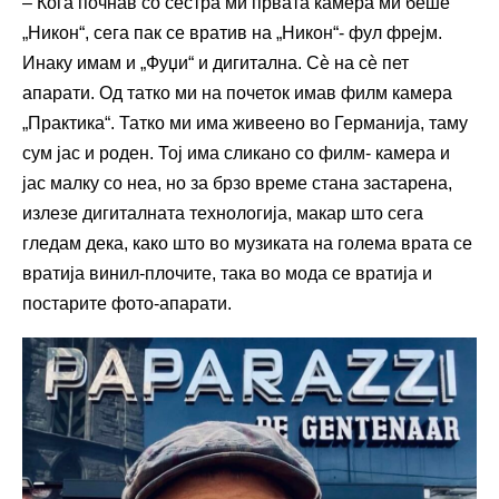
– Кога почнав со сестра ми првата камера ми беше
„Никон“, сега пак се вратив на „Никон“- фул фрејм.
Инаку имам и „Фуџи“ и дигитална. Сѐ на сѐ пет
апарати. Од татко ми на почеток имав филм камера
„Практика“. Татко ми има живеено во Германија, таму
сум јас и роден. Тој има сликано со филм- камера и
јас малку со неа, но за брзо време стана застарена,
излезе дигиталната технологија, макар што сега
гледам дека, како што во музиката на голема врата се
вратија винил-плочите, така во мода се вратија и
постарите фото-апарати.