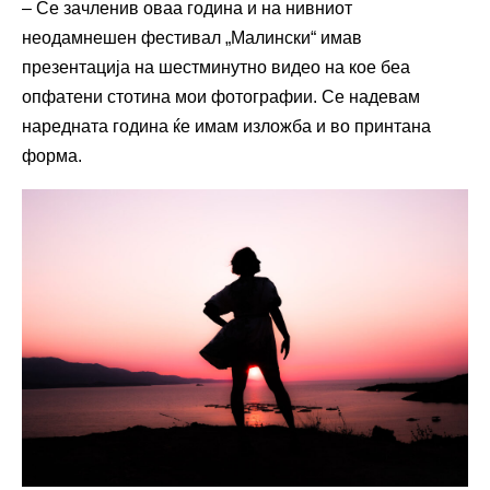
– Се зачленив оваа година и на нивниот
неодамнешен фестивал „Малински“ имав
презентација на шестминутно видео на кое беа
опфатени стотина мои фотографии. Се надевам
наредната година ќе имам изложба и во принтана
форма.