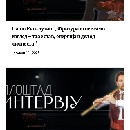
Сашо Ексклузив: „Фризурата не е само
изглед – таа е став, енергија и дел од
личноста“
ноември 11, 2025