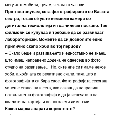
меѓу автомобили, трчам, чекам со часови…
Претпоставувам, кога фотографиравте со Вашата
сестра, тогаш сѐ уште немавме камери со
дигитална технологија и тоа чинеше поскапо. Тие
филмови се купуваа и требаше да се развиваат
лабораториски. Можевте да си дозволите едно
прилично скапо хоби во тој период?
– Скапо беше и развивањето и едноставно не знаеш
што имаш направено додека не однесеш во фото
студио на развивање… Но, сите ние си имаме некое
хоби, а хобијата се релативно скапи, така што и
фотографијата си бара свое. Фотографијата секогаш
чинеше скапо, па и сега, ако сакаш да направиш
поквалитетна фотографија и да ја испечатиш на
квалитетна хартија и во поголеми димензии.
Каква марка апарати користевте?