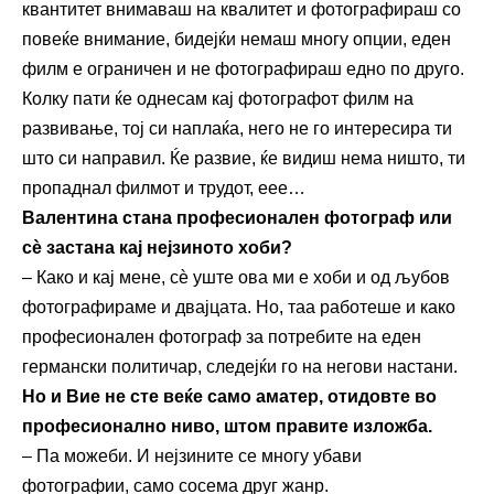
квантитет внимаваш на квалитет и фотографираш со
повеќе внимание, бидејќи немаш многу опции, еден
филм е ограничен и не фотографираш едно по друго.
Колку пати ќе однесам кај фотографот филм на
развивање, тој си наплаќа, него не го интересира ти
што си направил. Ќе развие, ќе видиш нема ништо, ти
пропаднал филмот и трудот, еее…
Ва
лентин
а стана професионален фотограф или
сѐ застана кај нејзиното хоби?
– Како и кај мене, сѐ уште ова ми е хоби и од љубов
фотографираме и двајцата. Но, таа работеше и како
професионален фотограф за потребите на еден
германски политичар, следејќи го на негови настани.
Но и Вие не сте веќе само аматер, отидовте во
професионално ниво, штом правите изложб
а
.
– Па можеби. И нејзините се многу убави
фотографии, само сосема друг жанр.