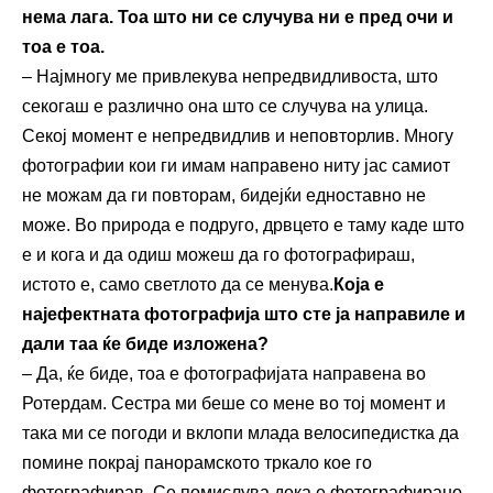
нема лага. Тоа што ни се случува ни е пред очи и
тоа е тоа.
– Најмногу ме привлекува непредвидливоста, што
секогаш е различно она што се случува на улица.
Секој момент е непредвидлив и неповторлив. Многу
фотографии кои ги имам направено ниту јас самиот
не можам да ги повторам, бидејќи едноставно не
може. Во природа е подруго, дрвцето е таму каде што
е и кога и да одиш можеш да го фотографираш,
истото е, само светлото да се менува.
Која е
најефектната фотографија што сте ја направиле и
дали таа ќе биде изложена?
– Да, ќе биде, тоа е фотографијата направена во
Ротердам. Сестра ми беше со мене во тој момент и
така ми се погоди и вклопи млада велосипедистка да
помине покрај панорамското тркало кое го
фотографирав. Се помислува дека е фотографирано