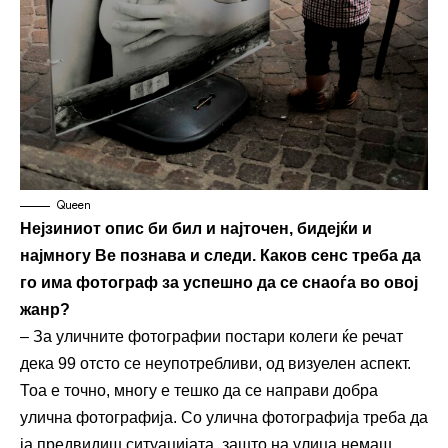
Queen
Нејзиниот опис би бил и најточен, бидејќи и
најмногу Ве познава и следи. Каков сенс треба да
го има фотограф за успешно да се снаоѓа во овој
жанр?
– За уличните фотографии постари колеги ќе речат
дека 99 отсто се неупотребливи, од визуелен аспект.
Тоа е точно, многу е тешко да се направи добра
улична фотографија. Со улична фотографија треба да
ја предвидиш ситуацијата, зашто на улица немаш