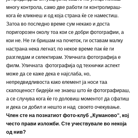
многу контрола, само две работи ги контролираш-
кога ќе кликнеш и од која страна ќе се наместиш.
Затоа во последно време сум некако и доста
поригорозен околу тоа кои се добри фотографии, а
кои не. Не ги бришам на почеток, ги оставам малку
настрана нека легнат, по некое време пак ќе ги
разгледам и селектирам. Уличната фотографија е
филм. Уличната фотографија од технички аспект
може да се каже дека е најслаба, но,
непредвидливоста како елемент ја носи таа
скапоценост бидејќи не знаеш што ќе фотографираш,
а се случува кога ќе го доловиш моментот да сфатиш
и дека си добил и нешто и над своето очекување.
Ч
лен
сте
на познатиот фото-клуб „Куманово“, кој
често прави изложби. Сте учествувале во некоја
од нив?