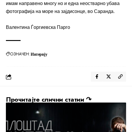
имам направено многу но и една неостварно убава
фотографија на море на зајдисонце, во Саранда.
Валентина Ѓоргиевска Парго
ОЗНАЧЕН:
Интервју
Прочитајте слични статии ↷