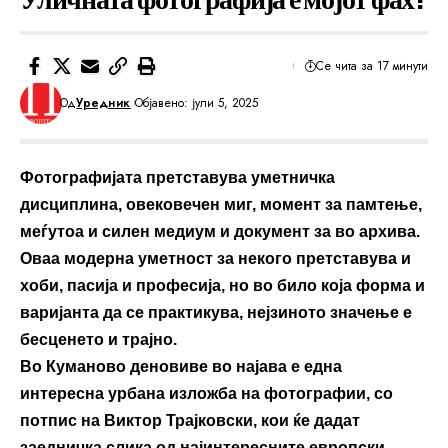
Се чита за 17 минути
Од
Уредник
Објавено: јули 5, 2025
Фотографијата претставува уметничка
дисциплина, овековечен миг, момент за памтење,
меѓутоа и силен медиум и документ за во архива.
Оваа модерна уметност за некого претставува и
хоби, пасија и професија, но во било која форма и
варијанта да се практикува, нејзиното значење е
бесценето и трајно.
Во Куманово деновиве во најава е една
интересна урбана изложба на фотографии, со
потпис на Виктор Трајковски, кои ќе дадат
заедничка слика од најинтересните европски