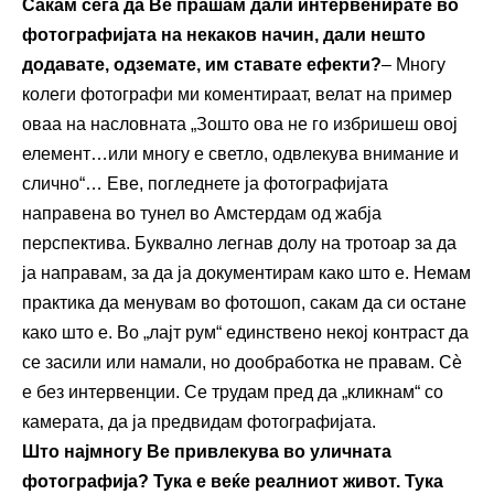
Сакам сега да Ве прашам дали интервенирате во
фотографијата на некаков начин, дали нешто
додавате, одземате, им ставате ефекти?
– Многу
колеги фотографи ми коментираат, велат на пример
оваа на насловната „Зошто ова не го избришеш овој
елемент…или многу е светло, одвлекува внимание и
слично“… Еве, погледнете ја фотографијата
направена во тунел во Амстердам од жабја
перспектива. Буквално легнав долу на тротоар за да
ја направам, за да ја документирам како што е. Немам
практика да менувам во фотошоп, сакам да си остане
како што е. Во „лајт рум“ единствено некој контраст да
се засили или намали, но дообработка не правам. Сѐ
е без интервенции. Се трудам пред да „кликнам“ со
камерата, да ја предвидам фотографијата.
Што најмногу Ве привлекува во уличната
фотографија? Тука е веќе реалниот живот. Тука