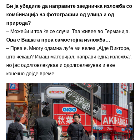
Би ја убедиле да направите заедничка изложба со
комбинација на фотографии од улица и од
природа?
– Можеби и тоа ќе се случи. Таа живее во Германија.
Ова е Вашата прва самостојна изложба…
– Прва е. Многу одамна луѓе ми велеа „Ајде Викторе,
што чекаш? Имаш материјал, направи една изложба“,
но јас одолговлекував и одолговлекував и еве
конечно дојде време.