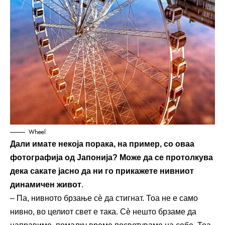
Wheel
Дали имате некоја порака, на пример, со оваа
фотографија од Јапонија? Може да се протолкува
дека сакате јасно да ни го прикажете нивниот
динамичен живот
.
– Па, нивното брзање сѐ да стигнат. Тоа не е само
нивно, во целиот свет е така. Сѐ нешто брзаме да