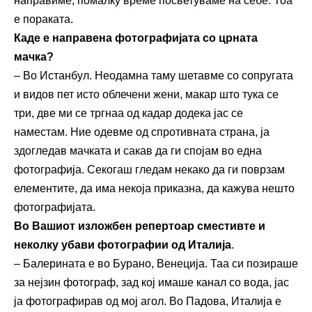
направиме, помалку време посветуваме на себе. Тоа
е пораката.
Каде е направена фотографијата со црната
мачка?
– Во Истанбул. Неодамна таму шетавме со сопругата
и видов пет исто облечени жени, макар што тука се
три, две ми се тргнаа од кадар додека јас се
наместам. Ние одевме од спротивната страна, ја
здогледав мачката и сакав да ги спојам во една
фотографија. Секогаш гледам некако да ги поврзам
елементите, да има некоја приказна, да кажува нешто
фотографијата.
Во Вашиот изложбен репертоар сместивте и
неколку убави фотографии од Италија
.
– Балерината е во Бурано, Венеција. Таа си позираше
за нејзин фотограф, зад кој имаше канал со вода, јас
ја фотографирав од мој агол. Во Падова, Италија е