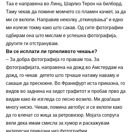
Таа е направена во Линц, Шарлиз Терон на билборд.
Таму чекав да помине момчето со пламен качкет, за да
ми се вклопи. Направив неколку „откинувања“ и едно
ми излезе токму како што сакав. Од сите фотографии
одбирам она што мислам е успешна фотографија,
другите ги отстранувам.
Ви се исплати ли трпеливото чекање?
– За добра фотографија го правам тоа. За
фотографијата, направена на дожд во Амстердам на
дожд, го чекав детето што трчаше натаму наваму и
сакаше да прескокне. Во Франкфурт иста приказна, го
видов во заднина на ѕидот графитот и пробав прво да
видам како ќе изгледа со лесно возило. Ми доаѓаше
многу ниско. Чекав, помина автобус и се вклопи како
да го влечат со жица за ретровизор. Мојата сопруга
вели дека имам смисла за хумор и раскажувам
интересни приказни низ фотографии.