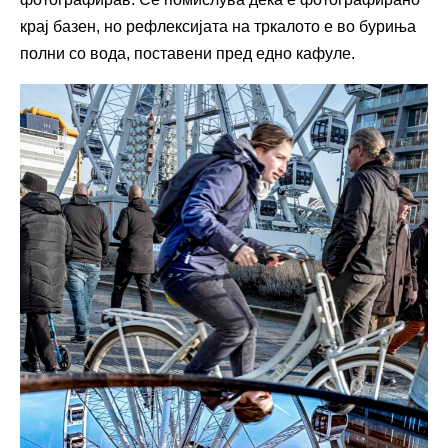
крај базен, но рефлексијата на тркалото е во буриња
полни со вода, поставени пред едно кафуле.