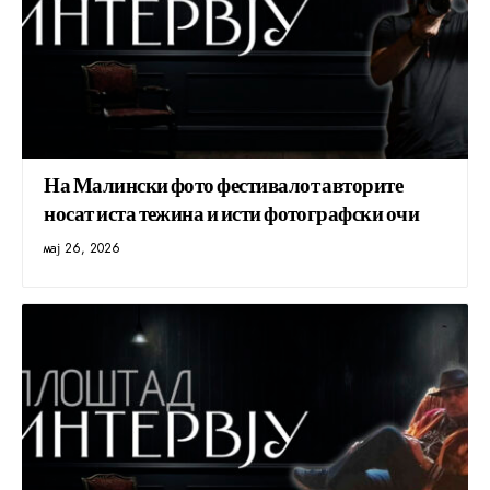
На Малински фото фестивалот авторите
носат иста тежина и исти фотографски очи
мај 26, 2026