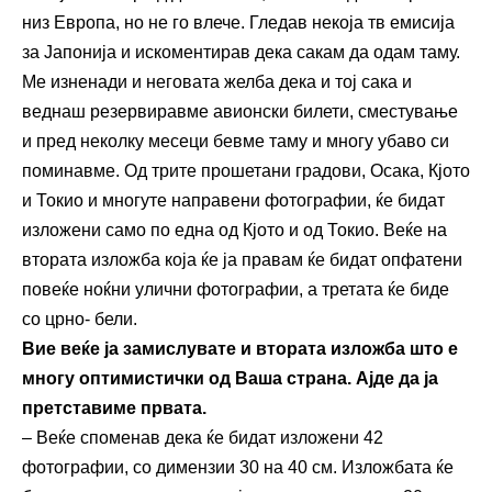
низ Европа, но не го влече. Гледав некоја тв емисија
за Јапонија и искоментирав дека сакам да одам таму.
Ме изненади и неговата желба дека и тој сака и
веднаш резервиравме авионски билети, сместување
и пред неколку месеци бевме таму и многу убаво си
поминавме. Од трите прошетани градови, Осака, Кјото
и Токио и многуте направени фотографии, ќе бидат
изложени само по една од Кјото и од Токио. Веќе на
втората изложба која ќе ја правам ќе бидат опфатени
повеќе ноќни улични фотографии, а третата ќе биде
со црно- бели.
Вие веќе ја замислувате и втората изложба што е
многу оптимистички од Ваша страна. Ајде да ја
претставиме првата.
– Веќе споменав дека ќе бидат изложени 42
фотографии, со димензии 30 на 40 см. Изложбата ќе