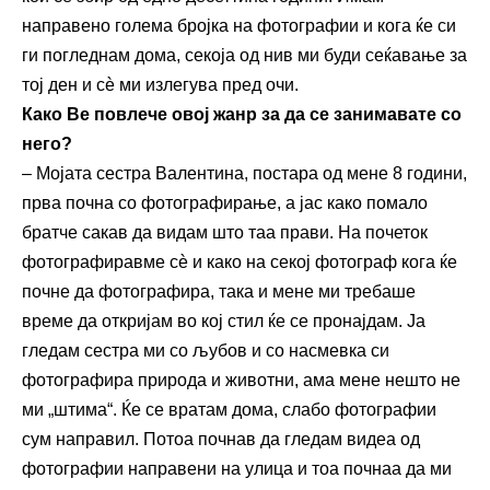
направено голема бројка на фотографии и кога ќе си
ги погледнам дома, секоја од нив ми буди сеќавање за
тој ден и сѐ ми излегува пред очи.
Како Ве повлече овој жанр за да се занимавате со
него?
– Мојата сестра Валентина, постара од мене 8 години,
прва почна со фотографирање, а јас како помало
братче сакав да видам што таа прави. На почеток
фотографиравме сѐ и како на секој фотограф кога ќе
почне да фотографира, така и мене ми требаше
време да откријам во кој стил ќе се пронајдам. Ја
гледам сестра ми со љубов и со насмевка си
фотографира природа и животни, ама мене нешто не
ми „штима“. Ќе се вратам дома, слабо фотографии
сум направил. Потоа почнав да гледам видеа од
фотографии направени на улица и тоа почнаа да ми