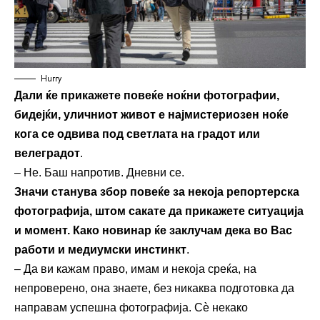
Hurry
Дали ќе прикажете повеќе ноќни фотографии,
бидејќи, уличниот живот е најмистериозен ноќе
кога се одвива под светлата на градот или
велеградот
.
– Не. Баш напротив. Дневни се.
Значи станува збор повеќе за некоја репортерска
фотографија, штом сакате да прикажете ситуација
и момент. Како новинар ќе заклучам дека во Вас
работи и медиумски инстинкт
.
– Да ви кажам право, имам и некоја среќа, на
непроверено, она знаете, без никаква подготовка да
направам успешна фотографија. Сѐ некако