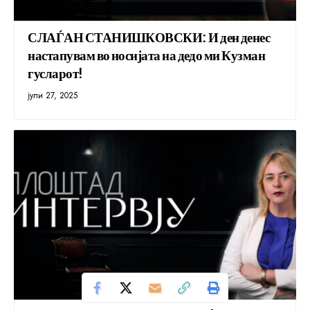
СЛАЃАН СТАНИШКОВСКИ: И ден денес
настапувам во носијата на дедо ми Кузман
гусларот!
јули 27, 2025