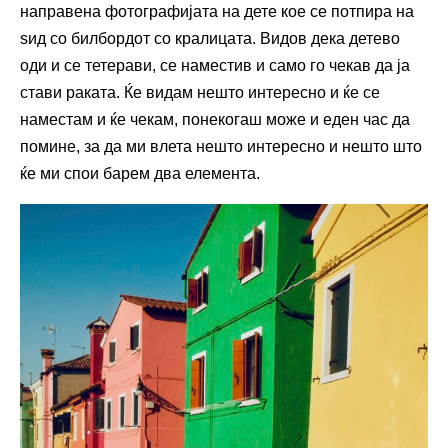
направена фотографијата на дете кое се потпира на
ѕид со билбордот со кралицата. Видов дека детево
оди и се тетерави, се наместив и само го чекав да ја
стави раката. Ќе видам нешто интересно и ќе се
наместам и ќе чекам, понекогаш може и еден час да
помине, за да ми влета нешто интересно и нешто што
ќе ми спои барем два елемента.