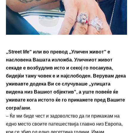
„
Street life“ или во превод „Уличен живот“ е
насловена Вашата изложба. Уличниот живот
секаде е возбудлив исто и секој го посакува,
бидејќи таму човек е и најслободен. Верувам дека
уживавте додека Ви се случуваше „улицата
видена низ Вашиот објектив“, а уште повеќе ќе
уживате кога истото ќе го прикажете пред Вашите
сограѓани
.
– Ќе ми биде чест и задоволство да ги прикажам на
едно место своите патешествија главно низ Европа,
кои се збир од едно десеттина години. Имам