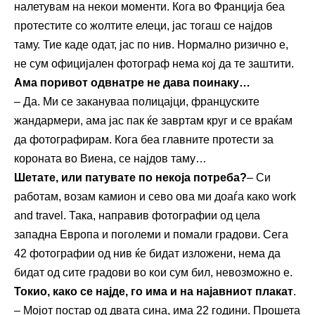
налетувам на некои моменти. Кога во Франција беа
протестите со жолтите елеци, јас тогаш се најдов
таму. Тие каде одат, јас по нив. Нормално ризично е,
не сум официјален фотограф нема кој да те заштити.
Ама поривот одвнатре не дава поинаку…
– Да. Ми се закануваа полицајци, француските
жандармери, ама јас пак ќе завртам круг и се враќам
да фотографирам. Кога беа главните протести за
короната во Виена, се најдов таму…
Шетате, или патувате по некоја потреба
?
– Си
работам, возам камион и сево ова ми доаѓа како work
and travel. Така, направив фотографии од цела
западна Европа и поголеми и помали градови. Сега
42 фотографии од нив ќе бидат изложени, нема да
бидат од сите градови во кои сум бил, невозможно е.
Токио, како се најде, го има и на најавниот плакат
.
– Мојот постар од двата сина, има 22 години. Прошета