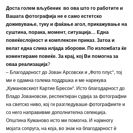
Доста голем вљубеник во ова што го работите и
Вашата фотографија не е само естетско
доживување, туку и фаќање агол, прикажување на
суштина, порака, момент, ситуација… Една
повеќеслојност и комплексен приказ. Затоа и
велат една слика илјада зборови. По изложбата ќе
коментираме повеќе. За крај, кој Ви помогна за
оваа реализација
?
– Благодарност до Јован Арсовски и „Фото плус“, тој
ми е одамна голема поддршка и ме нарекува
„Кумановскиот Картие Бресон“. Исто благодарност до
Владо Јовановски, респектиран судија за фотографии
на светско ниво, кој ги разгледуваше фотографиите и
со него направивме дополнителна селекција.
Општина Куманово исто ми помогна. И најмногу
мојата сопруга, на која, во знак на благодарност ѝ