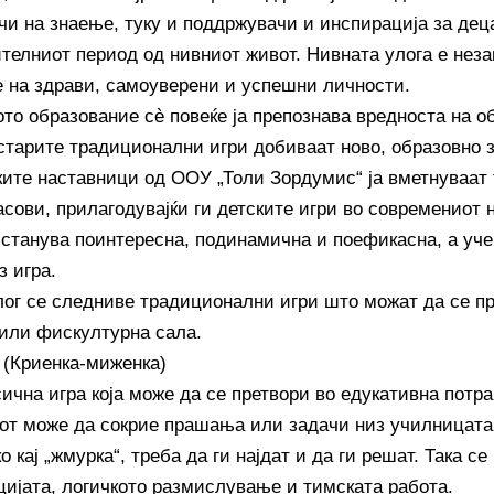
чи на знаење, туку и поддржувачи и инспирација за дец
ителниот период од нивниот живот. Нивната улога е нез
 на здрави, самоуверени и успешни личности.
то образование сè повеќе ја препознава вредноста на о
 старите традиционални игри добиваат ново, образовно 
ите наставници од ООУ „Толи Зордумис“ ја вметнуваат 
асови, прилагодувајќи ги детските игри во современиот 
 станува поинтересна, подинамична и поефикасна, а уч
з игра.
лог се следниве традиционални игри што можат да се п
или фискултурна сала.
 (Криенка-миженка)
сична игра која може да се претвори во едукативна потр
от може да сокрие прашања или задачи низ училницата,
о кај „жмурка“, треба да ги најдат и да ги решат. Така се
цијата, логичкото размислување и тимската работа.