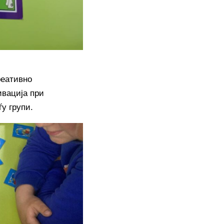
реативно
ивација при
у групи.