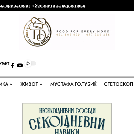
за приватност
и
Условите за користење
.
НТАКТ
ИКА
ЖИВОТ
МУСТАФА ГОЛУБИЌ
СТЕТОСКОП