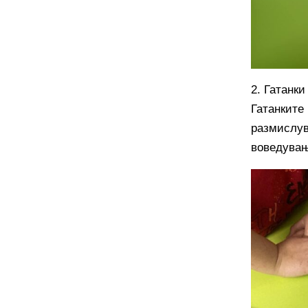
2. Гатанки
Гатанките 
размислув
воведувањ