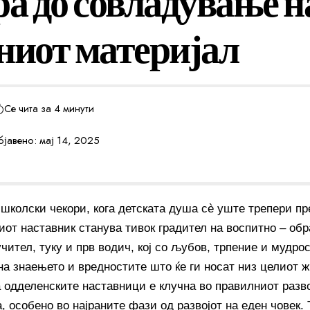
ра до совладување н
ниот материјал
Се чита за 4 минути
јавено: мај 14, 2025
 школски чекори, кога детската душа сè уште трепери пр
иот наставник станува тивок градител на воспитно – обр
чител, туку и прв водич, кој со љубов, трпение и мудро
на знаењето и вредностите што ќе ги носат низ целиот ж
а одделенските наставници е клучна во правилниот разво
 особено во најраните фази од развојот на еден човек. 