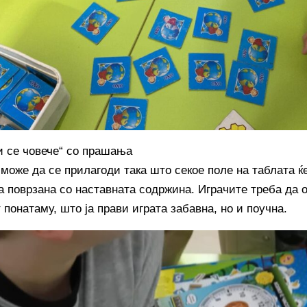
ти се човече“ со прашања
 може да се прилагоди така што секое поле на таблата 
а поврзана со наставната содржина. Играчите треба да о
понатаму, што ја прави играта забавна, но и поучна.