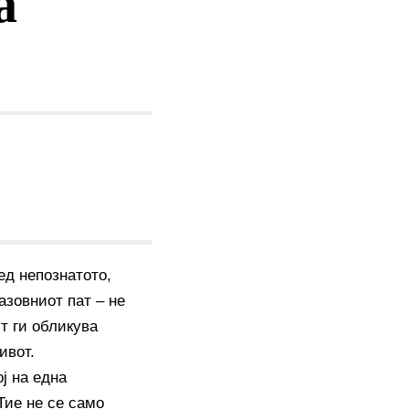
а
ед непознатото,
азовниот пат – не
ст ги обликува
ивот.
ј на една
Тие не се само