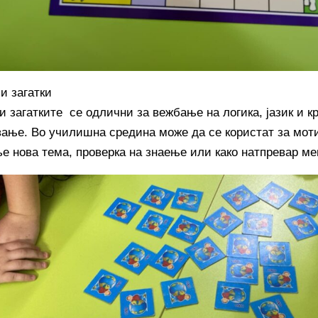
 и загатки
и загатките се одлични за вежбање на логика, јазик и к
ање. Во училишна средина може да се користат за мот
е нова тема, проверка на знаење или како натпревар меѓ