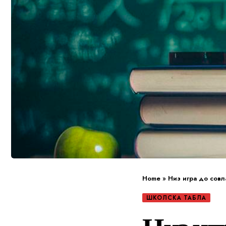
Home
»
Низ игра до совл
ШКОЛСКА ТАБЛА