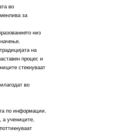
ата во
аменлива за
бразованието низ
значење.
традицијата на
наставен процес и
ениците стекнуваат
рилагодат во
ага по информации.
 а учениците,
 поттикнуваат