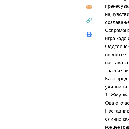
пренесува
најчувств
создавање
Современо
игра каде
Одделенск
нивните ч
наставата
знаење ни
Како пред
училница 
1. Жмурка
Ова е кла
Наставник
слично как
концентра