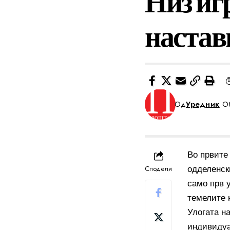
Низ иг
настав
Од
Уредник
Об
Во првите
Сподели
одделенск
само прв у
темелите 
Улогата н
индивидуа,