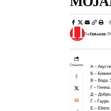
МОЈА
Од
Уредник
Об
Сподели
А – Акусти
Б – Божан
В – Вода. 
Г – Гиниш.
Д – Добро.
Ѓ – Ѓаури.
Е – Ебете