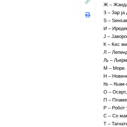
Ж – Жанда
З – Зар ја
Ѕ – Ѕенѕа
И – Иреде
Ј – Јаворо
К – Кис ми
Л – Лепен
Љ – Љермо
М – Море.
Н – Новине
Њ – Њам-њ
О – Осврт,
П – Пламе
Р – Робот
С – Со ма
Т – Тагнат