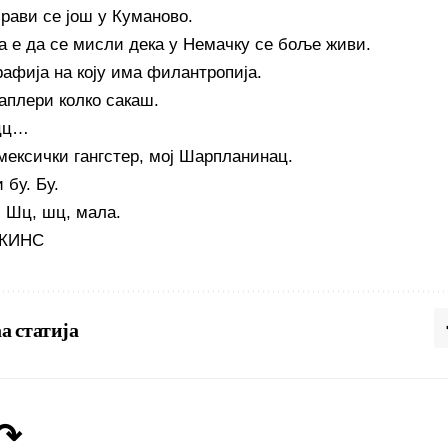
Прави се још у Куманово.
ја е да се мисли дека у Немачку се боље живи.
рафија на коју има филантропија.
аплери колко сакаш.
цц…
 мексички гангстер, мој Шарпланинац.
 бу. Бу.
 Шц, шц, мала.
ТКИНС
а статија
 ↷