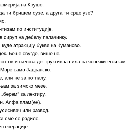
рмерија на Крушо.
 да ти бришем сузе, а друга ти срце узе?
мо.
нтизам по институције.
в сируп на дебелу палачинку.
 куде атракцију букве на Куманово.
дек. Беше свугде, више не.
нтов и његова деструктивна сила на човечки егоизам.
 Море само Јадранско.
, али не за потпалу.
ам за зимско мезе.
 „берем“ за лектиру.
н. Алфа плам(ен).
 усисивач или развод.
ки сме се родиле.
и генерације.