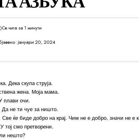
ТА АЗБУКА
Се чита за 1 минути
јавено: јануари 20, 2024
ка. Дека скупа струја.
ствена жена. Моја мама.
У плави очи.
 Да не ти чуе за ништо.
 Све ќе биде добро на крај. Чим не е добро, значи не е к
 У тој смо претворени.
 ли нешто?