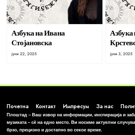
Азбука на Ивана
Азбука
Стојановска
Крстев
јуни 22, 2025
јуни 3, 2025
Почетна
Контакт
Импресум
За нас
Полит
Плоштад – Ваш извор на информации, инспирација и забав
музиката – сè на едно место. Ви носиме актуелни случув
брзо, прецизно и достапно во секое време.