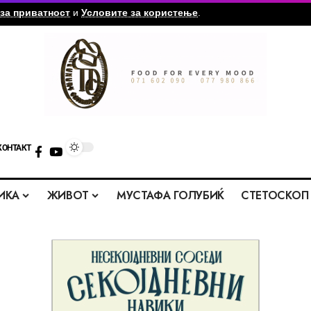
за приватност
и
Условите за користење
.
КОНТАКТ
ИКА
ЖИВОТ
МУСТАФА ГОЛУБИЌ
СТЕТОСКОП