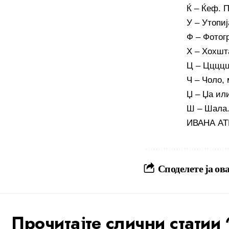
Ќ – Ќеф. 
У – Утопи
Ф – Фотог
Х – Хохшт
Ц – Цццц
Ч – Чоло,
Џ – Џа или
Ш – Шала.
ИВАНА А
Споделете ја ова
Прочитајте слични статии