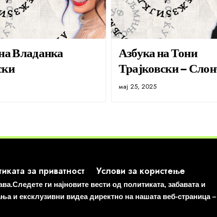
 на Владанка
Азбука на Тони
ски
Трајковски – Слон
мај 25, 2025
иката за приватност
Услови за користење
а.Следете ги најновите вести од политиката, забавата и
ања и ексклузивни видеа директно на нашата веб-страница –