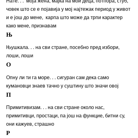
Нате. . . моја жена, мајка на мои деца, потпора, стуб,
човек што се е појавија у мој најтежак период у живот
и е још до мене, карпа што може да трпи карактер
како мене, признавам
Њ
Њушкала. . . на сви стране, посебно пред избори,
лоши, лоши
О
Опну ли ти га море. . . сигуран сам дека само
кумановци знаев тачно у суштину што значи овој
П
Примитивизам. . . на сви стране около нас,
примитивци, простаци, па још на функцие, битни су,
они кажуев, страшно
Р