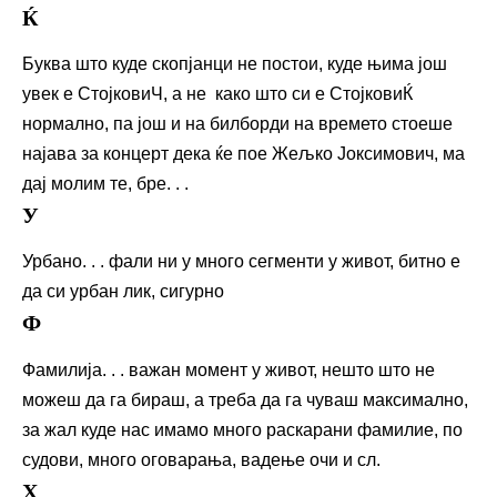
Ќ
Буква што куде скопјанци не постои, куде њима још
увек е СтојковиЧ, а не како што си е СтојковиЌ
нормално, па још и на билборди на времето стоеше
најава за концерт дека ќе пое Жељко Јоксимович, ма
дај молим те, бре. . .
У
Урбано. . . фали ни у много сегменти у живот, битно е
да си урбан лик, сигурно
Ф
Фамилија. . . важан момент у живот, нешто што не
можеш да га бираш, а треба да га чуваш максимално,
за жал куде нас имамо много раскарани фамилие, по
судови, много оговарања, вадење очи и сл.
Х