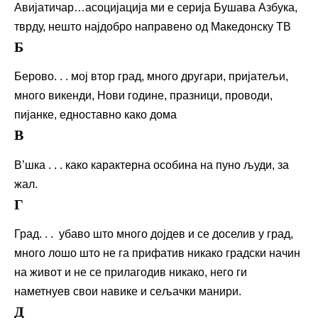
Авијатичар…асоцијација ми е серија Бушава Азбука,
тврду, нешто најдобро направено од Македонску ТВ
Б
Берово. . . мој втор град, много другари, пријатељи,
много викенди, Нови године, празници, проводи,
пијанке, едноставно како дома
В
В’шка . . . како карактерна особина на пуно људи, за
жал.
Г
Град. . . убаво што много дојдев и се доселив у град,
много лошо што не га прифатив никако градски начин
на живот и не се прилагодив никако, него ги
наметнуев свои навике и сељачки манири.
Д