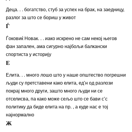
Деца. . . богатство, стуб за успех на брак, на заедницу,
разлог за што се бориш у живот
Ѓ
Ѓоковиќ Новак. . . иако искрено не сам некој његов
фан запален, ама сигурно најбољи балкански
спортиста у историју
Е
Елита. . . много лошо што у наше општество погрешни
људи су претставени како елита, ед’н од разлози
покрај много други, зашто много људи ни се
отселисва, па како може сељо што се бави с’с
политику да биде елита на пр. , а куде нас е тој
најнормално
Ж