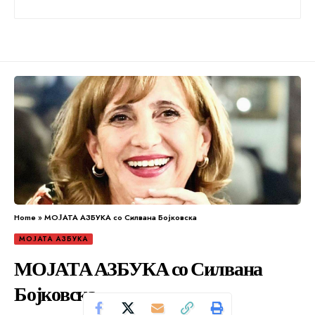
Home
»
МОЈАТА АЗБУКА со Силвана Бојковска
МОЈАТА АЗБУКА
МОЈАТА АЗБУКА со Силвана
Бојковска