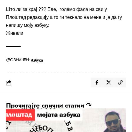
Што ли за крај ??? Еве, големо фала на сви у
Плоштад редакцију што ги текнало на мене и ја да гу
напишу моју азбуку.
Живели
ОЗНАЧЕН:
Азбука
Прочитајте слични статии ↷