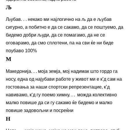
Љ
Љубав. . . некако ми најлогично на љ да е љубав
сигурно, а побитно е да се сакамо, да се поштуемо, да
бидемо добри људи, да се помагамо, да не се
оговарамо, да смо сплотени, па на сви ќе ни биде
поубаво 100%
М
Македонија. . . моја земја, мој надимак што гордо га
носу, една од најубави работе у живот ми е к’д сам на
гостовања за наши спортски репрезентацие, к’д
навивамо, к’д гу поемо химну. . . можда колективно
малко повише да си гу сакамо ќе бидемо и малко
повише задовољни и посреќни
Н