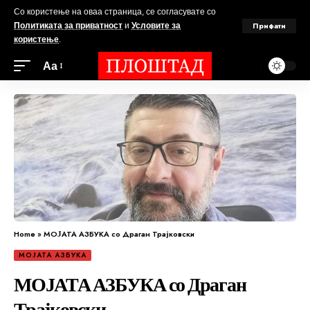
Со користење на оваа страница, се согласувате со
Прифати
Политиката за приватност
и
Условите за
користење
.
Аа
Home
»
МОЈАТА АЗБУКА со Драган Трајковски
МОЈАТА АЗБУКА
МОЈАТА АЗБУКА со Драган
Трајковски