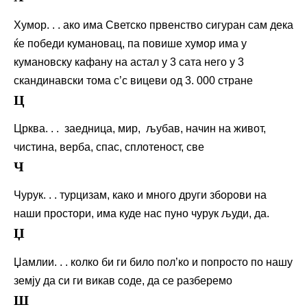
Хумор. . . ако има Светско првенство сигуран сам дека
ќе победи кумановац, па повише хумор има у
кумановску кафану на астал у 3 сата него у 3
скандинавски тома с’с вицеви од 3. 000 стране
Ц
Црква. . . заедница, мир, љубав, начин на живот,
чистина, верба, спас, сплотеност, све
Ч
Чурук. . . турцизам, како и много други зборови на
наши простори, има куде нас пуно чурук људи, да.
Џ
Џамлии. . . колко би ги било пол’ко и попросто по нашу
земју да си ги викав соде, да се разберемо
Ш