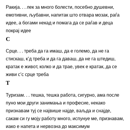
Ракија. . . лек за много болести, посебно душевни,
емотивни, љубавни, напитак што отвара мозак, раѓа
идее, а богами некад и помага да се раѓав и деца
покрај идее
С
Срце. . . треба да га имаш, да е големо, да не га
стискаш, к’д треба и да га даваш, да не га штедиш,
кратак е живот, колко и да трае, увек е кратак, да се
живи с’с срце треба
Т
Туризам. . . тешка, тешка работа, сигурно, ама после
пуно мои други занимања и професие, некако
признавам туј се највише најде, ваљда и снајде,
сакам си гу моју работу много, испунуе ме, признавам,
иако е напета и нервозна до максимум