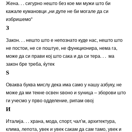
Жена. . . сигурно нешто без кое ми мужи што би
кажале кумановци „ни дупе не би могале да си
избришемо“
З
Закон. . . нешто што е непознато куде нас, нешто што
не постои, не се поштуе, не функционира, нема га,
може да си прави кој што сака и да си тера. . . ма
закон бре треба, ќутек
Ѕ
Оваква буква мислу дека има само у нашу азбуку, не
може да ми текне освен ѕвоно и ѕуница – зборови што
ги учесмо у прво одделение, рипам овој
И
Италија. . . храна, мода, спорт, чал’м, архитектура,
клима, лепота, увек и увек сакам да сам тамо, увек и