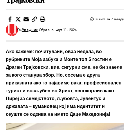
Се чита за 7 минути
Од
Уредник
Објавено: март 11, 2024
Ако кажеме: почитувани, оваа недела, во
рубриките Моја азбука и Моите топ 5 гостин е
Драган Трајковски, вие, сигурни сме, не би знаеле
за кого станува збор. Но, сосема е друга
приказната ако го најавиме вака: професионален
турист и возљубен во Христ, непокорлив како
Пиреј за семејството, љубовта, Јувентус и
државата – кумановец кој има идентитет и
сеуште се одзива на името Даце Македонија!