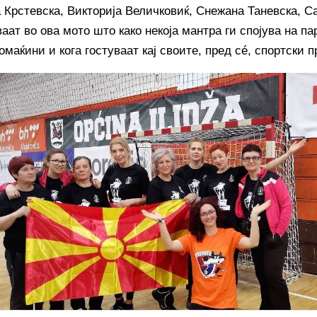
 Крстевска, Викторија Величковиќ, Снежана Таневска, 
аат во ова мото што како некоја мантра ги спојува на пар
омаќини и кога гостуваат кај своите, пред сé, спортски п