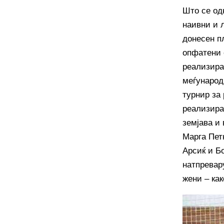
Што се од
наивни и 
донесен пл
опфатени 
реализира
меѓународ
турнир за
реализира
земјава и
Марга Пет
Арсиќ и Бо
натпревар
жени – как