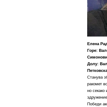
Елена Ра
Горе:
Вал
Симонов
Долу:
Вал
Петковск
Станува з
ракомет в
но секако 
здружениет
Победи ак