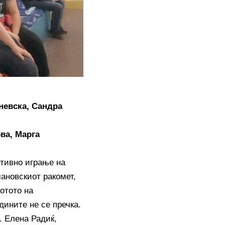
невска,
Сандра
ова,
Марга
ктивно играње на
ановскиот ракомет,
отото на
дините не се пречка.
. Елена Радиќ,