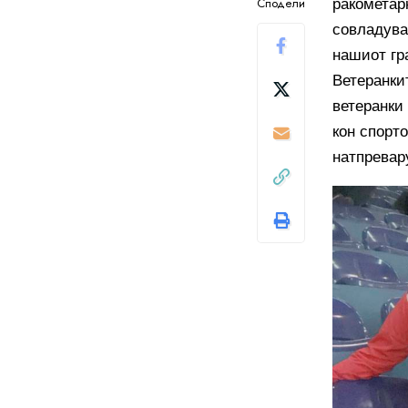
Сподели
ракометар
совладува
нашиот гр
Ветеранки
ветеранки
кон спорто
натпревар