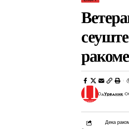
Ветера
сеуште
ракоме
Од
Уредник
Об
Дека рако