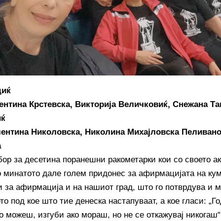
диќ
ентина Крстевска,
Викторија Величковиќ,
Снежана Та
иќ
ентина Николовска,
Николина Михајловска Пеливан
а
бор за десетина поранешни ракометарки кои со своето а
о минатото дале голем придонес за афирмацијата на кум
и за афирмација и на нашиот град, што го потврдува и м
о под кое што тие денеска настапуваат, а кое гласи: „Го
о можеш, изгуби ако мораш, но не се откажувај никогаш“