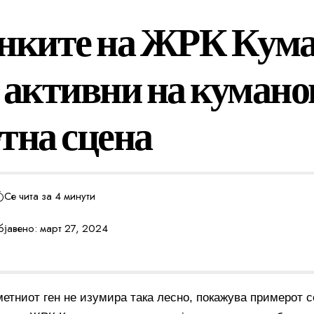
нките на ЖРК Кум
 активни на кумано
тна сцена
Се чита за 4 минути
јавено: март 27, 2024
метниот ген не изумира така лесно, покажува примерот 