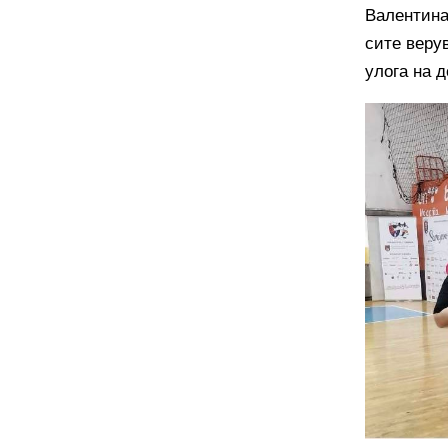
Валентина
сите верув
улога на д