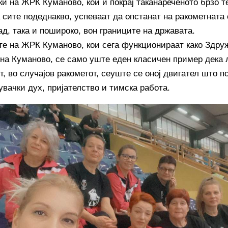
ки на ЖРК Куманово, кои и покрај таканареченото брзо т
 сите подеднакво, успеваат да опстанат на ракометната 
ад, така и пошироко, вон границите на државата.
те на ЖРК Куманово, кои сега функционираат како Здру
 на Куманово, се само уште еден класичен пример дека 
т, во случајов ракометот, сеуште се оној двигател што п
увачки дух, пријателство и тимска работа.