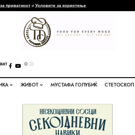
за приватност
и
Условите за користење
.
ТАКТ
ИКА
ЖИВОТ
МУСТАФА ГОЛУБИЌ
СТЕТОСКОП