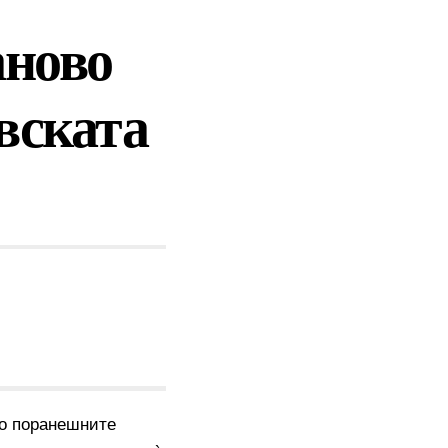
аново
вската
со поранешните