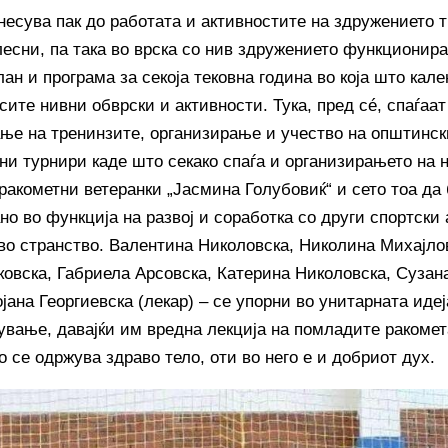
несува пак до работата и активностите на здружението 
лесни, па така во врска со нив здружението функционир
ан и програма за секоја тековна година во која што кал
сите нивни обврски и активности. Тука, пред сé, спаѓаа
ње на тренинзите, организирање и учество на општинск
ни турнири каде што секако спаѓа и организирањето на
 ракометни ветеранки „Јасмина Голубовиќ“ и сето тоа да
но во функција на развој и соработка со други спортски
 во странство. Валентина Николовска, Николина Михајло
ковска, Габриела Арсовска, Катерина Николовска, Сузан
јана Георгиевска (лекар) – се упорни во унитарната иде
ување, давајќи им вредна лекција на помладите ракомета
о се одржува здраво тело, оти во него е и добриот дух.