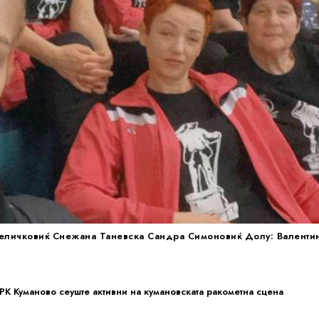
 Величковиќ Снежана Таневска Сандра Симоновиќ Долу: Валент
РК Куманово сеуште активни на кумановската ракометна сцена