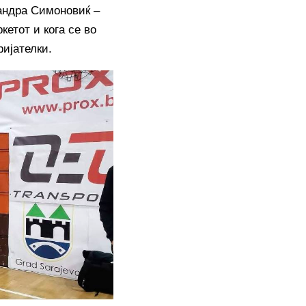
Сандра Симоновиќ –
кетот и кога се во
ријателки.