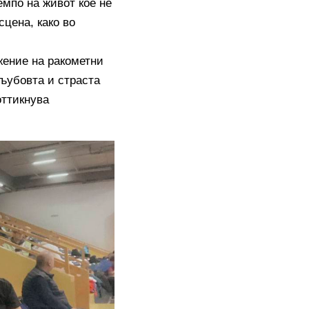
емпо на живот кое нè
сцена, како во
жение на ракометни
љубовта и страста
оттикнува