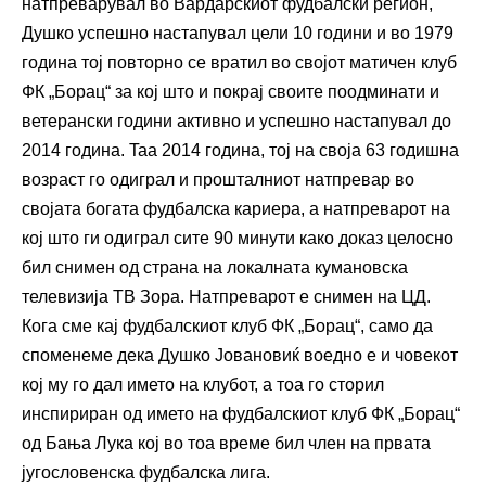
натпреварувал во Вардарскиот фудбалски регион,
Душко успешно настапувал цели 10 години и во 1979
година тој повторно се вратил во својот матичен клуб
ФК „Борац“ за кој што и покрај своите поодминати и
ветерански години активно и успешно настапувал до
2014 година. Taa 2014 година, тој на своја 63 годишна
возраст го одиграл и прошталниот натпревар во
својата богата фудбалска кариера, а натпреварот на
кој што ги одиграл сите 90 минути како доказ целосно
бил снимен од страна на локалната кумановска
телевизија ТВ Зора. Натпреварот е снимен на ЦД.
Кога сме кај фудбалскиот клуб ФК „Борац“, само да
споменеме дека Душко Јовановиќ воедно е и човекот
кој му го дал името на клубот, а тоа го сторил
инспириран од името на фудбалскиот клуб ФК „Борац“
од Бања Лука кој во тоа време бил член на првата
југословенска фудбалска лига.