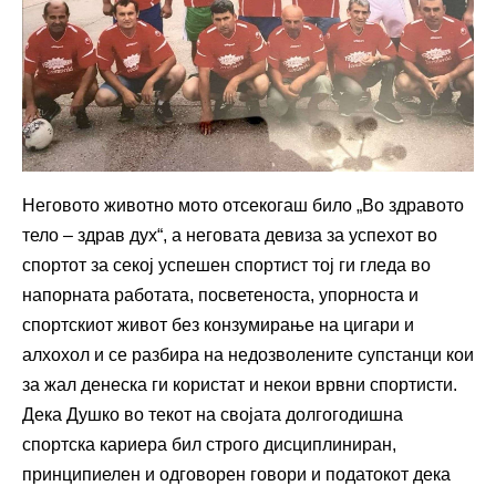
Неговото животно мото отсекогаш било „Во здравото
тело – здрав дух“, а неговата девиза за успехот во
спортот за секој успешен спортист тој ги гледа во
напорната работата, посветеноста, упорноста и
спортскиот живот без конзумирање на цигари и
алхохол и се разбира на недозволените супстанци кои
за жал денеска ги користат и некои врвни спортисти.
Дека Душко во текот на својата долгогодишна
спортска кариера бил строго дисциплиниран,
принципиелен и одговорен говори и податокот дека