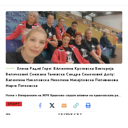
Елена Радиќ Горе: ВАлентина Крстевска Викторија
Величковиќ Снежана Таневска Сандра Симоновиќ Долу:
Валентина Николовска Николина Михајловска Пеливанова
Марга Петковска
Home
»
Ветеранките на ЖРК Куманово сеуште активни на кумановската ракометна сцена
СПОРТ
Ветеранките на ЖРК Куманово
сеуште активни на кумановската