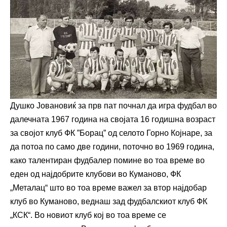
Душко Јовановиќ за прв пат почнал да игра фудбал во
далечната 1967 година на својата 16 годишна возраст
за својот клуб ФК ”Борац” од селото Горно Којнаре, за
да потоа по само две години, поточно во 1969 година,
како талентиран фудбалер помине во тоа време во
еден од најдобрите клубови во Куманово, ФК
„Металац“ што во тоа време важел за втор најдобар
клуб во Куманово, веднаш зад фудбалскиот клуб ФК
„КСК“. Во новиот клуб кој во тоа време се