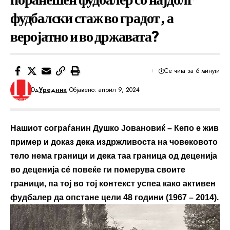
фудбалски стаж во градот, а
веројатно и во државата?
Се чита за 6 минути
Од
Уредник
Објавено: април 9, 2024
Нашиот сограѓанин Душко Јовановиќ – Кепо е жив
пример и доказ дека издржливоста на човековото
тело нема граници и дека таа граница од деценија
во деценија сé повеќе ги померува своите
граници, па тој во тој контекст успеа како активен
фудбалер да опстане цели 48 години (1967 – 2014).