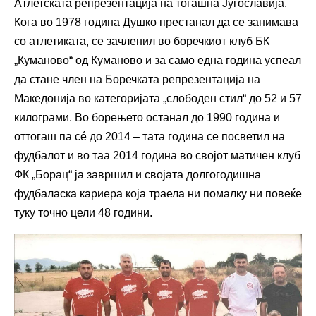
Атлетската репрезентација на тогашна Југославија.
Кога во 1978 година Душко престанал да се занимава
со атлетиката, се зачленил во боречкиот клуб БК
„Куманово“ од Куманово и за само една година успеал
да стане член на Боречката репрезентација на
Македонија во категоријата „слободен стил“ до 52 и 57
килограми. Во борењето останал до 1990 година и
оттогаш па сé до 2014 – тата година се посветил на
фудбалот и во таа 2014 година во својот матичен клуб
ФК „Борац“ ја завршил и својата долгогодишна
фудбаласка кариера која траела ни помалку ни повеќе
туку точно цели 48 години.