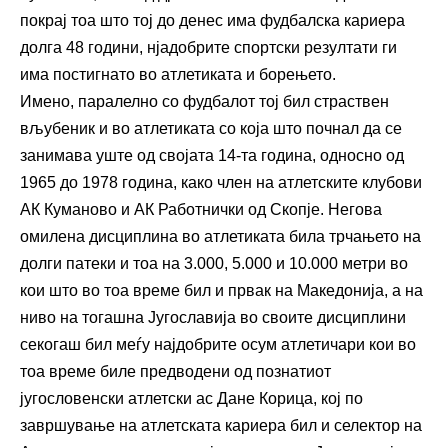
покрај тоа што тој до денес има фудбалска кариера
долга 48 години, нјадобрите спортски резултати ги
има постигнато во атлетиката и борењето.
Имено, паралелно со фудбалот тој бил страствен
вљубеник и во атлетиката со која што почнал да се
занимава уште од својата 14-та година, односно од
1965 до 1978 година, како член на атлетските клубови
АК Куманово и АК Работнички од Скопје. Негова
омилена дисциплина во атлетиката била трчањето на
долги патеки и тоа на 3.000, 5.000 и 10.000 метри во
кои што во тоа време бил и првак на Македонија, а на
ниво на тогашна Југославија во своите дисциплини
секогаш бил меѓу најдобрите осум атлетичари кои во
тоа време биле предводени од познатиот
југословенски атлетски ас Дане Корица, кој по
завршување на атлетската кариера бил и селектор на