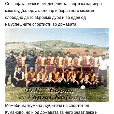
Со својата речиси пет децениска спортска кариера
како фудбалер, атлетичар и борач него можеме
слободно да го вброиме дури и во еден од
најуспешните спортисти во државата.
Можеби малкумина љубители на спортот од
Куманово, но и од државата за него знаат дека и