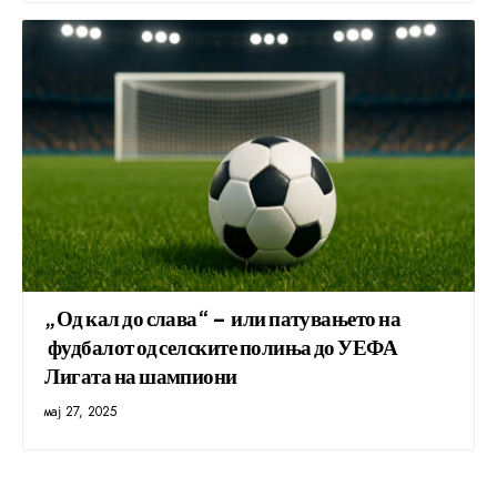
„Од кал до слава“ – или патувањето на
фудбалот од селските полиња до УЕФА
Лигата на шампиони
мај 27, 2025