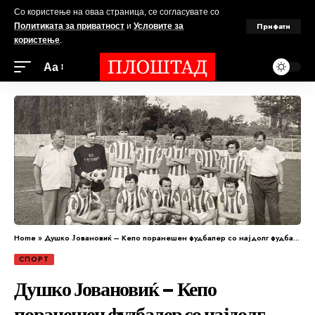
Со користење на оваа страница, се согласувате со
Прифати
Политиката за приватност
и
Условите за
користење
.
Аа
Home
»
Душко Јовановиќ – Кепо поранешен фудбалер со најдолг фудбалски стаж во градот, а веројатно и во државата?
СПОРТ
Душко Јовановиќ – Кепо
поранешен фудбалер со најдолг