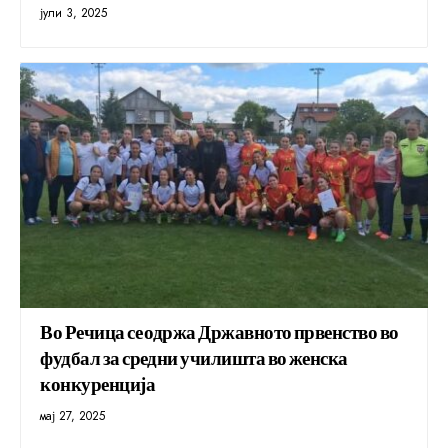
јули 3, 2025
Во Речица се одржа Државното првенство во
фудбал за средни училишта во женска
конкуренција
мај 27, 2025