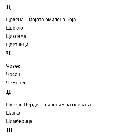
Ц
Црвена – мојата омилена боја
Цвекло
Циклама
Цветници
Ч
Човек
Чесен
Чемпрес
Џ
Џузепе Верди – синоним за операта
Џанка
Џимберица
Ш