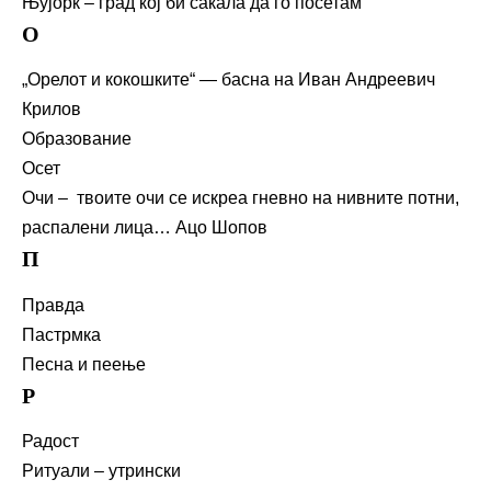
Њујорк – град кој би сакала да го посетам
О
„Орелот и кокошките“ — басна на Иван Андреевич
Крилов
Образование
Осет
Очи – твоите очи се искреа гневно на нивните потни,
распалени лица… Ацо Шопов
П
Правда
Пастрмка
Песна и пеење
Р
Радост
Ритуали – утрински