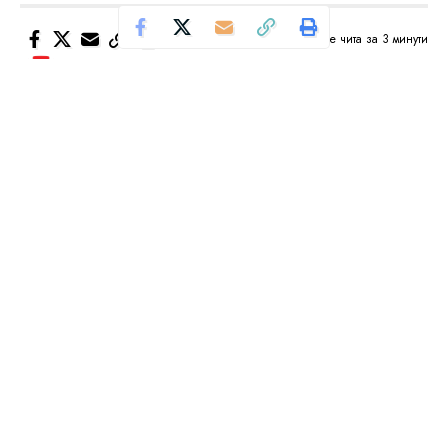
Се чита за 3 минути
Од
Уредник
Објавено: октомври 14, 2024
Невероватна способност за трансформацију на
сцену. У ед’н момент е строг царински бирократ, у
друг е Фреди Меркјури. Игра се сас Шекспира.
Млад, а веќ мудро бира улоге. Улога на татка му е
ипак најдрага. Марко не е само најубаво име.
Марко Трајковиќ е моќна синтагма за кумановско
уметничко миље. Праќа силни поруке и низ азбуку
на „Плоштад“. „Кумисија“ га награди, публику гу
он одамна освои.