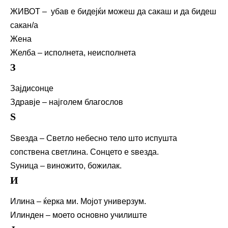
ЖИВОТ – убав е бидејќи можеш да сакаш и да бидеш
сакан/а
Жена
Желба – исполнета, неисполнета
З
Зајдисонце
Здравје – најголем благослов
Ѕ
Ѕвезда – Светло небесно тело што испушта
сопствена светлина. Сонцето е ѕвезда.
Ѕуница – виножито, божилак.
И
Илина – ќерка ми. Мојот универзум.
Илинден – моето основно училиште