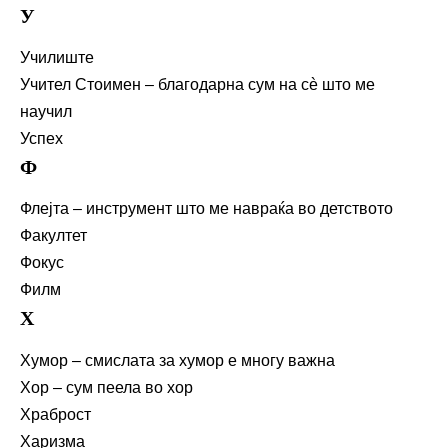
У
Училиште
Учител Стоимен – благодарна сум на сè што ме
научил
Успех
Ф
Флејта – инструмент што ме навраќа во детството
Факултет
Фокус
Филм
Х
Хумор – смислата за хумор е многу важна
Хор – сум пеела во хор
Храброст
Харизма