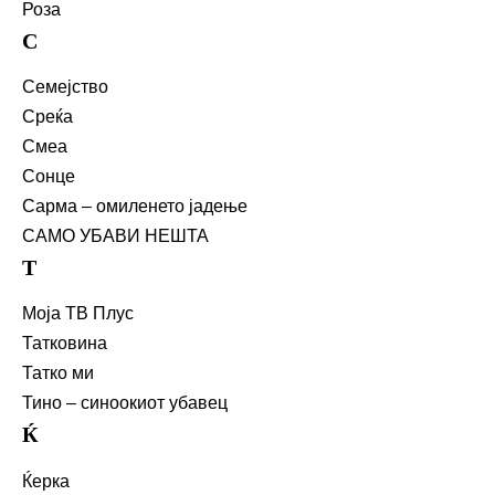
Роза
С
Семејство
Среќа
Смеа
Сонце
Сарма – омиленето јадење
САМО УБАВИ НЕШТА
Т
Моја ТВ Плус
Татковина
Татко ми
Тино – синоокиот убавец
Ќ
Ќерка