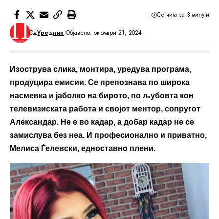
Се чита за 3 минути
Од
Уредник
Објавено: октомври 21, 2024
Изострува слика, монтира, уредува програма,
продуцира емисии. Се препознава по широка
насмевка и јаболко на бирото, по љубовта кон
телевизиската работа и својот ментор, сопругот
Александар. Не е во кадар, а добар кадар не се
замислува без неа. И професионално и приватно,
Мелиса Ѓелевски, едноставно плени.