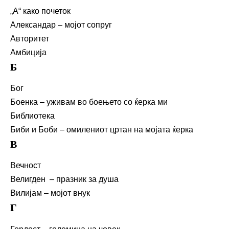
„А“ како почеток
Александар – мојот сопруг
Авторитет
Амбиција
Б
Бог
Боенка – уживам во боењето со ќерка ми
Библиотека
Биби и Боби – омилениот цртан на мојата ќерка
В
Вечност
Велигден – празник за душа
Вилијам – мојот внук
Г