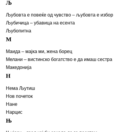
Љ
Љубовта е повеќе од чувство – љубовта е избор
Љубичица – убавица на есента
Љубопитна
М
Маида – мајка ми, жена борец
Мелани – вистинско богатство е да имаш сестра
Македонија
Н
Нема Љутиш
Нов почеток
Нане
Нарцис
Њ