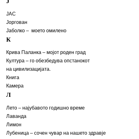
Ј
ЈАС
Јоргован
Јаболко – моето омилено
К
Крива Паланка – мојот роден град
Култура – го обезбедува опстанокот
на цивилизацијата.
Книга
Камера
Л
Лето – најубавото годишно време
Лаванда
Лимон
Лубеница – сочен чувар на нашето здравје