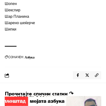
Шопен
Шекспир
Шар Планина
Шарено шеќерче
Шипки
ОЗНАЧЕН:
Азбука
Прочитајте слични статии ↷