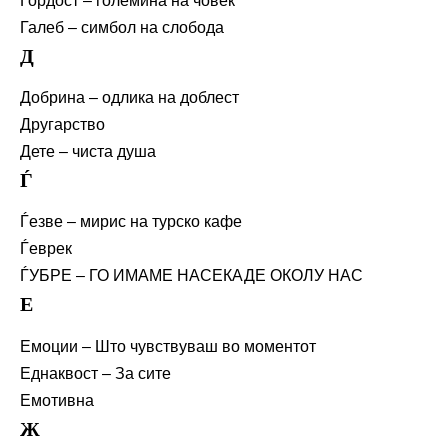
Гордост – големина на човек
Галеб – симбол на слобода
Д
Добрина – одлика на доблест
Другарство
Дете – чиста душа
Ѓ
Ѓезве – мирис на турско кафе
Ѓеврек
ЃУБРЕ – ГО ИМАМЕ НАСЕКАДЕ ОКОЛУ НАС
Е
Емоции – Што чувствуваш во моментот
Еднаквост – За сите
Емотивна
Ж