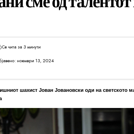
ни сме од талентот
Се чита за 3 минути
јавено: ноември 13, 2024
ишниот шахист Јован Јовановски оди на светското
м
а