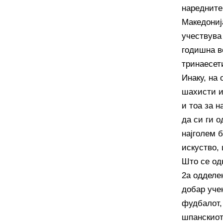
наредните
Македониј
учествува
годишна в
тринаесет
Инаку, на
шахисти и 
и тоа за 
да си ги 
најголем 
искуство,
Што се од
2а одделе
добар учен
фудбалот,
шпанскиот