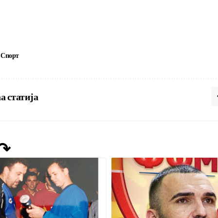
Спорт
а статија
 ↷