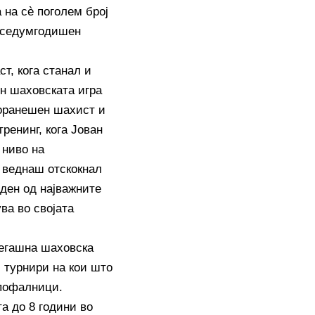
 на сè поголем број
т седумгодишен
т, кога станал и
н шаховската игра
поранешен шахист и
ренинг, кога Јован
 ниво на
н веднаш отскокнал
еден од најважните
ва во својата
сегашна шаховска
и турнири на кои што
 пофалници.
а до 8 години во