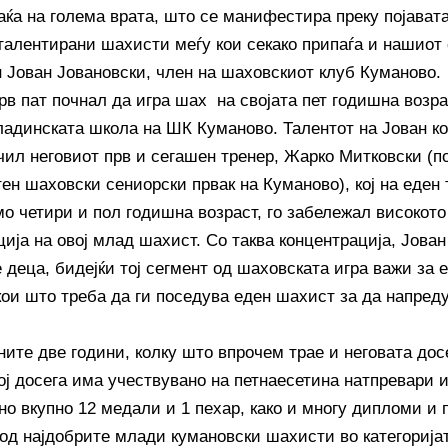
аќа на голема врата, што се манифестира преку појавата
талентирани шахисти меѓу кои секако припаѓа и нашио
н Јован Јовановски, член на шаховскиот клуб Куманово.
рв пат почнал да игра шах на својата пет годишна возрас
ладинската школа на ШК Куманово. Талентот на Јован ко
очил неговиот прв и сегашен тренер, Жарко Митковски (
ен шаховски сениорски првак на Куманово), кој на еден т
мо четири и пол годишна возраст, го забележал високото
ција на овој млад шахист. Со таква концентрација, Јова
 деца, бидејќи тој сегмент од шаховската игра важи за 
кои што треба да ги поседува еден шахист за да напреду
ните две години, колку што впрочем трае и неговата до
тој досега има учествувано на петнаесетина натпревари 
но вкупно 12 медали и 1 пехар, како и многу дипломи и
 од најдобрите млади кумановски шахисти во категоријат