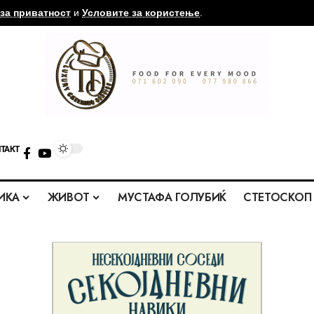
за приватност
и
Условите за користење
.
ТАКТ
ИКА
ЖИВОТ
МУСТАФА ГОЛУБИЌ
СТЕТОСКОП