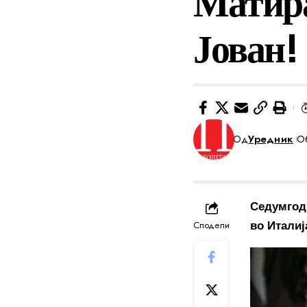
Матира
Јован!
Од
Уредник
Об
Седумгод
Сподели
во Италиј