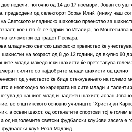
 две недели, поточно од 14 до 17 ноември, Јован со ушт
а, предводени од селекторот Зоран Илиќ (инаку наш сог
 на Светското младинско шаховско првенство за шахисти
озраст, кое што ќе се одржи во Италија, во Монтесилван
ина километри од градот Пескара.
 ова младинско светско шаховско првенство ќе учествув
шахистки на возраст од 8 до 12 години, од вкупно 80 др
нашите млади македонски шахисти ќе претставува голем
одмерат силите со најдобрите млади шахисти од целиот с
бенефит од учеството ќе биде стекнувањето на големо 
 што е неопходно во кариерата на сите млади и таленти
несува до нашиот млад и надежен шахист, Јован Јовановс
ние, во општинското основно училиште “Христијан Карпо
ик, а освен шахот, од останатите спортови тој е голем 
 а од најголемите светски фудбалски клубови засега е г
 фудбалски клуб Реал Мадрид.