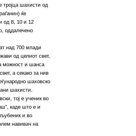
е тројца шахисти од
раѓанин) ќе
 од 8, 10 и 12
о, оддалечено
аат над 700 млади
жави од целиот свет,
а можност и шанса
вет, а секако за нив
меѓународно шаховско
рани шахисти.
ки, тој е ученик во
ш”, каде што е и
вљубеник и во
олем навивач на