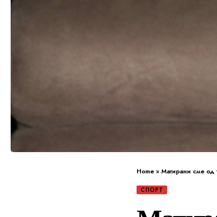
Home
»
Матирани сме од т
СПОРТ