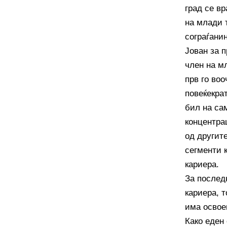
град се вр
на млади 
сограѓани
Јован за п
член на м
прв го во
повеќекрат
бил на са
концентра
од другите
сегменти 
кариера.
За послед
кариера, 
има освое
Како еден