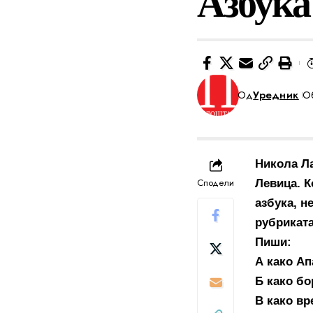
Азбука
Од
Уредник
Об
Никола Ла
Сподели
Левица. К
азбука, н
рубриката
Пиши:
А како Ап
Б како бо
В како в