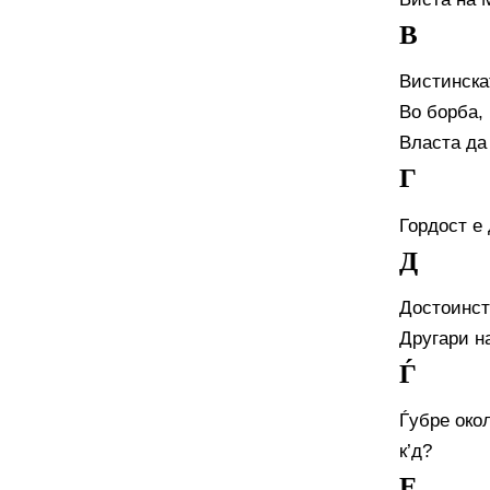
В
Вистинска
Во борба,
Власта да
Г
Гордост е
Д
Достоинст
Другари н
Ѓ
Ѓубре окол
к’д?
Е