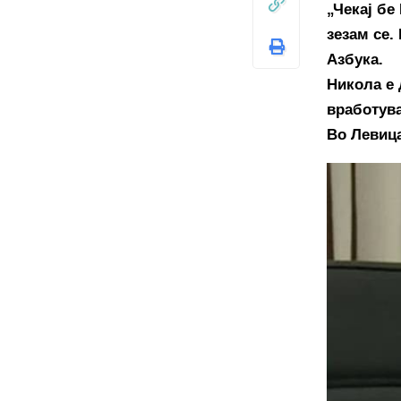
„Чекај бе
зезам се.
Азбука.
Никола е 
вработув
Во Левица