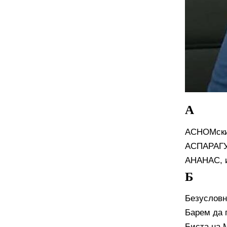
А
АСНОМски 
АСПАРАГУ
АНАНАС, и
Б
Безусловн
Барем да г
Биста на 