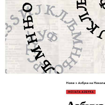
Home
»
Азбука на Никол
МОЈАТА АЗБУКА