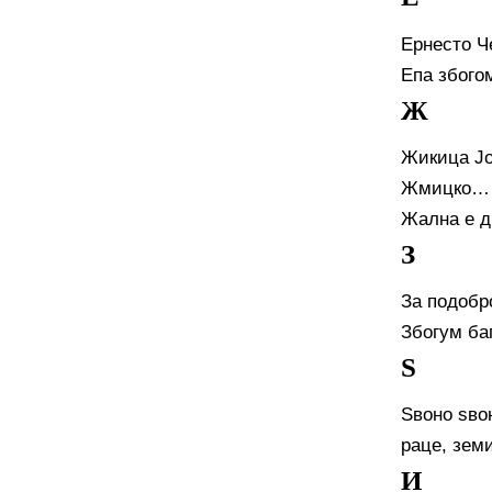
Ернесто Че
Епа збого
Ж
Жикица Јо
Жмицко…
Жална е д
З
За подобр
Збогум ба
Ѕ
Ѕвоно ѕвон
раце, земи
И