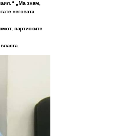
маил.“ „Ма знам,
итате неговата
змот, партиските
власта.