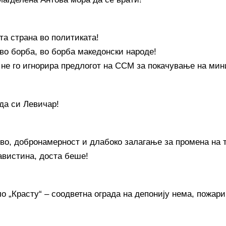
та страна во политиката!
 во борба, во борба македонски народе!
 не го игнорира предлогот на ССМ за покачување на мин
 да си Левичар!
во, добронамерност и длабоко залагање за промена на 
авистина, доста беше!
о „Красту“ – соодветна ограда на депонију нема, пожари