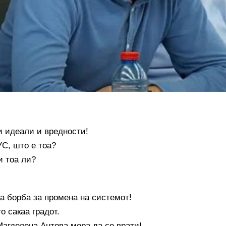
идеали и вредности!
С, што е тоа?
 тоа ли?
а борба за промена на системот!
о сакаа градот.
Магделена Антова мора да се врати!