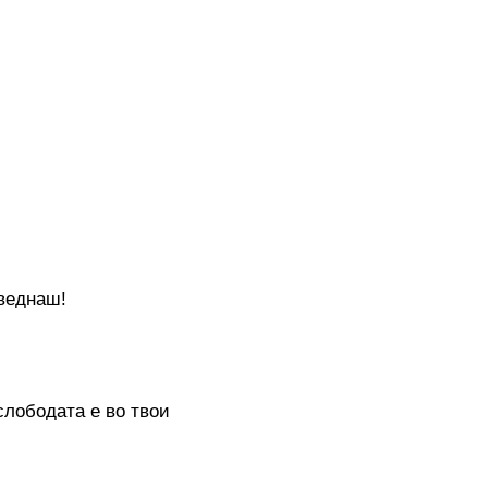
 веднаш!
 слободата е во твои