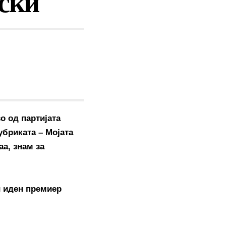
ски
о од партијата
убриката – Мојата
а, знам за
и иден премиер