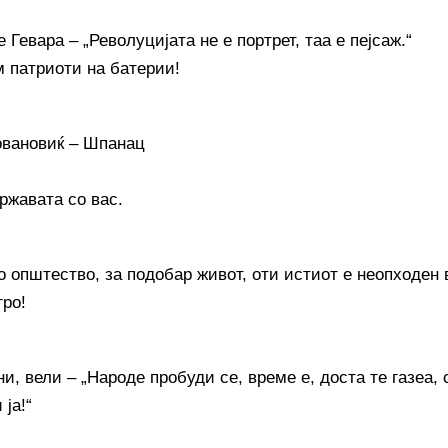
 Гевара – „Револуцијата не е портрет, таа е пејсаж.“
м патриоти на батерии!
вановиќ – Шпанац
ржавата со вас.
о општество, за подобар живот, оти истиот е неопходен
гро!
и, вели – „Народе пробуди се, време е, доста те газеа,
 ја!“