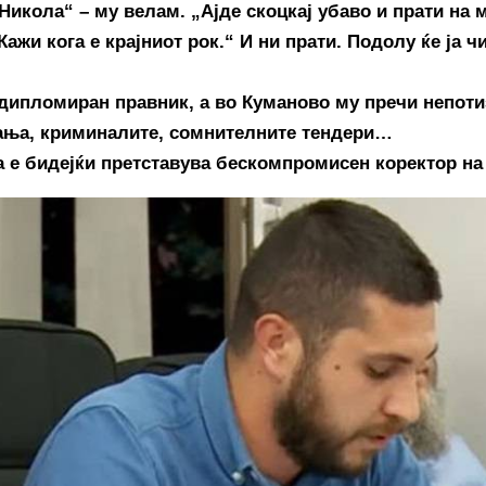
 Никола“ – му велам. „Ајде скоцкај убаво и прати на 
 Кажи кога е крајниот рок.“ И ни прати. Подолу ќе ја ч
дипломиран правник, а во Куманово му пречи непоти
ања, криминалите, сомнителните тендери…
 е бидејќи претставува бескомпромисен коректор на 