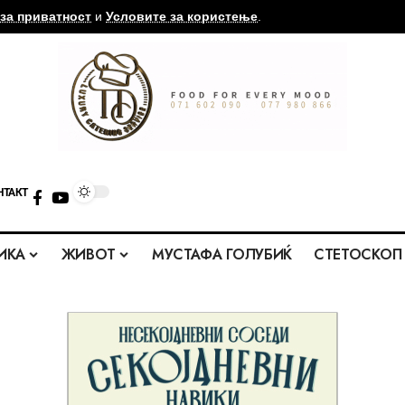
за приватност
и
Условите за користење
.
НТАКТ
ИКА
ЖИВОТ
МУСТАФА ГОЛУБИЌ
СТЕТОСКОП