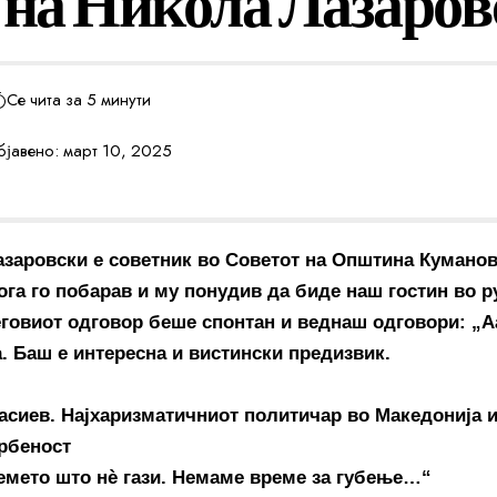
 на Никола Лазаров
Се чита за 5 минути
јавено: март 10, 2025
заровски е советник во Советот на Општина Куманов
ога го побарав и му понудив да биде наш гостин во р
еговиот одговор беше спонтан и веднаш одговори: „Аа
. Баш е интересна и вистински предизвик.
асиев. Најхаризматичниот политичар во Македонија 
рбеност
ремето што нѐ
гази. Немаме време за губење…“