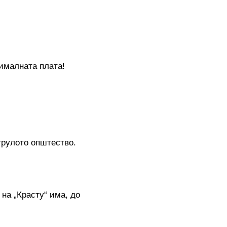
ималната плата!
трулото општество.
 на „Красту“ има, до