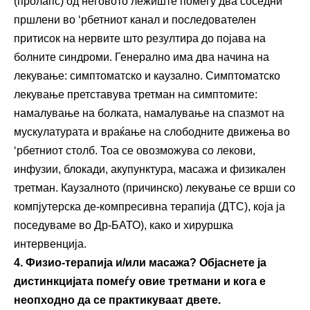
(пролапс) од неговото лежиште помеѓу два соседни
пршлени во ‘рбетниот канал и последователен
притисок на нервите што резултира до појава на
болните синдроми. Генерално има два начина на
лекување: симптоматско и каузално. Симптоматско
лекување претставува третман на симптомите:
намалување на болката, намалување на спазмот на
мускулатурата и враќање на слободните движења во
‘рбетниот столб. Тоа се овозможува со лекови,
инфузии, блокади, акупунктура, масажа и физикален
третман. Каузалното (причинско) лекување се врши со
компјутерска де-компресивна терапија (ДТС), која ја
поседуваме во Др-БАТО), како и хируршка
интервенција.
4. Физио-терапија и/или масажа? Објаснете ја
дистинкцијата помеѓу овие третмани и кога е
неопходно да се практикуваат двете.