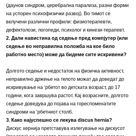
(даунов синдром, церебрална парализа, разни форми
на успорен психофизички развој). Во тимот се
вклучени различни профили: физиотерапевти,
дефектолози, логопеди, психолог и кинези-терапевт.
2. Дали навистина од седење пред компјутер (или
седење во неправилна положба на кое било
работно место) може да бидеме сите искривени?
Долгото седење и недостаток на физичка активност,
неправилно држење на телото можат да доведат до
искривување на ‘рбетот во детската возраст, до 17
години, кога завршува растот. Кај возрасните, долгото
седење доведува до појава на гореспоменатите
синдроми на ‘рбетниот столб.
3. Како најуспешно се лекува
discus hernia?
Дискус хернија претставува излегување на дискусот