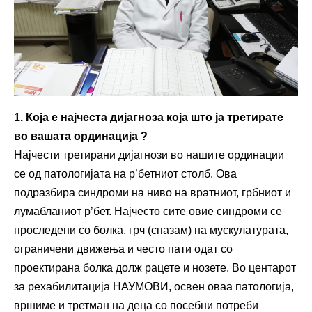
1. Која е најчеста дијагноза која што ја третирате
во вашата ординација ?
Најчести третирани дијагнози во нашите ординации
се од патологијата на р’бетниот столб. Ова
подразбира синдроми на ниво на вратниот, грбниот и
лумабланиот р’бет. Најчесто сите овие синдроми се
проследени со болка, грч (спазам) на мускулатурата,
ограничени движења и често пати одат со
проектирана болка долж рацете и нозете. Во центарот
за рехабилитација НАУМОВИ, освен оваа патологија,
вршиме и третман на деца со посебни потреби