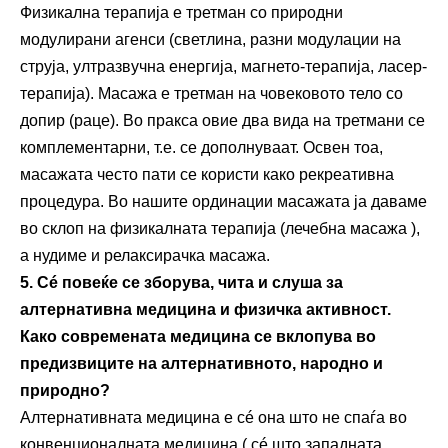
Физикална терапија е третман со природни
модулирани агенси (светлина, разни модулации на
струја, ултразвучна енергија, магнето-терапија, ласер-
терапија). Масажа е третман на човековото тело со
допир (раце). Во пракса овие два вида на третмани се
комплементарни, т.е. се дополнуваат. Освен тоа,
масажата често пати се користи како рекреативна
процедура. Во нашите ординации масажата ја даваме
во склоп на физикалната терапија (лечебна масажа ),
а нудиме и релаксирачка масажа.
5. С
é
повеќе се зборува, чита и слуша за
алтернативна медицина и физичка активност.
Како современата медицина се вклопува во
предизвиците на алтернативното, народно и
природно?
Алтернативната медицина е сé она што не спаѓа во
конвенционалната медицина ( сé што западната