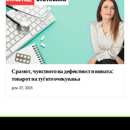
Срамот, чувството на дефектност и вината:
товарот на туѓите очекувања
јули 27, 2025