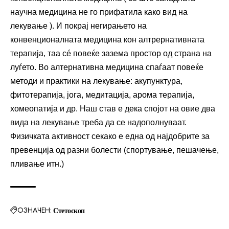
научна медицина не го прифатила како вид на
лекување ). И покрај негирањето на
конвенционалната медицина кон алтрернативната
терапија, таа сé повеќе зазема простор од страна на
луѓето. Во алтернативна медицина спаѓаат повеќе
методи и практики на лекување: акупунктура,
фитотерапија, јога, медитација, арома терапија,
хомеопатија и др. Наш став е дека спојот на овие два
вида на лекување треба да се надополнуваат.
Физичката активност секако е една од најдобрите за
превенција од разни болести (спортување, пешачење,
пливање итн.)
ОЗНАЧЕН:
Стетоскоп