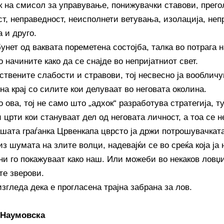
к на смисол за управување, понижувачки ставови, прег
ст, неправедност, неисполнети ветувања, изолација, неп
 и друго.
унет од ваквата пореметена состојба, талка во потрага 
о начините како да се снајде во непријатниот свет.
ствените слабости и стравови, тој несвесно ја вообличув
на крај со силите кои делуваат во неговата околина.
о ова, тој не само што „адхок“ разработува стратегија, т
 црти кои стануваат дел од неговата личност, а тоа се 
ашата граѓанка Црвенкапа цврсто ја држи потрошувачкат
з шумата на злите волци, надевајќи се во среќа која ја н
ни го покажуваат како наш. Или можеби во некаков ловџиј
те зверови.
изгледа дека е прогласена трајна забрана за лов.
Н
аумовска