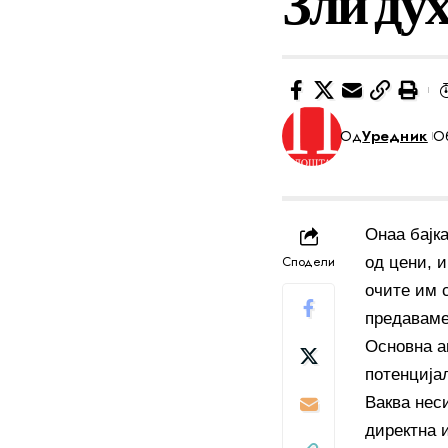
Зли ду
Од
Уредник
Об
Онаа бајк
Сподели
од цени, 
очите им 
предаваме
Основна а
потенцијал
Ваква нес
директна 