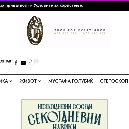
за приватност
и
Условите за користење
.
КОНТАКТ
ИКА
ЖИВОТ
МУСТАФА ГОЛУБИЌ
СТЕТОСКОП