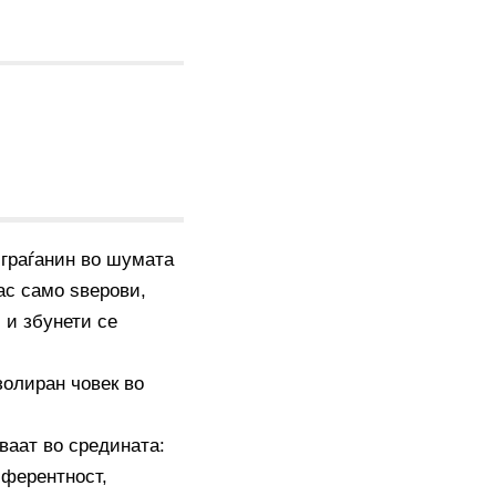
 граѓанин во шумата
ас само ѕверови,
 и збунети се
олиран човек во
ваат во средината:
иферентност,