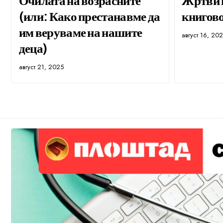
(или: Како престанавме да
книгов
им веруваме на нашите
август 16, 20
деца)
август 21, 2025