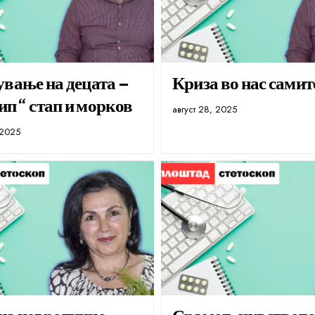
вање на децата –
Криза во нас самит
п“ стап и морков
август 28, 2025
 2025
на невротично
Срамот, чувството