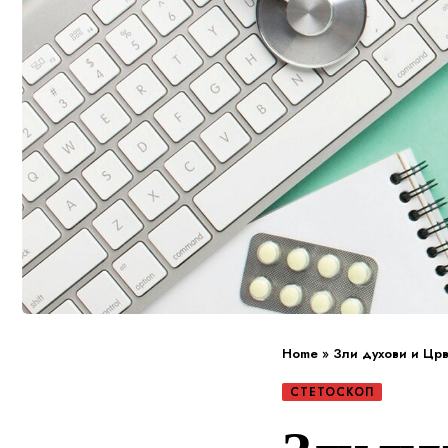
Home
»
Зли духови и Цр
СТЕТОСКОП