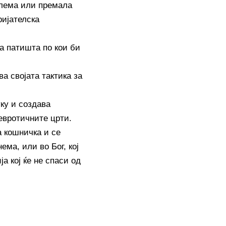
олема или премала
ријателска
на патишта по кои би
а својата тактика за
уку и создава
невротичните црти.
а кошничка и се
ема, или во Бог, кој
а кој ќе не спаси од