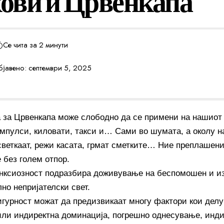
хови и Црвенкапа
Се чита за 2 минути
јавено: септември 5, 2025
а за Црвенкапа може слободно да се примени на нашиот
импулси, киловати, такси и… Сами во шумата, а околу н
светкаат, режи касата, грмат сметките… Ние преплашени
 без голем отпор.
нксиозност подразбира доживување на беспомошен и из
но непријателски свет.
игурност можат да предизвикаат многу фактори кои делу
или индиректна доминација, погрешно однесување, инд