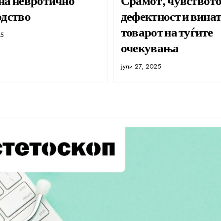
одство
дефектност и винат
товарот на туѓите
25
очекувања
јули 27, 2025