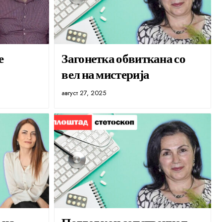
е
Загонетка обвиткана со
вел на мистерија
август 27, 2025
 на
Поглед кон сопствениот