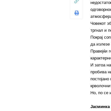
недостато
одговорно
атмосфера
Човекот зб
тргнал и п
Покрај соп
да излезе 
Правејќи г
карактерни
И затоа н
пробива ни
постојано 
крволочни
Но, по се 
Јасминка