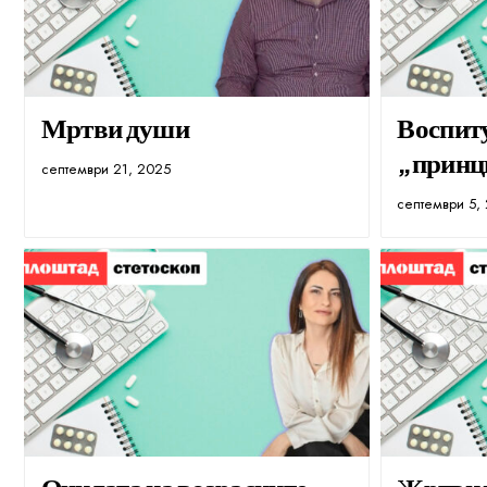
Мртви души
Воспиту
„принци
септември 21, 2025
септември 5,
Очилата на возрасните
Жртви 