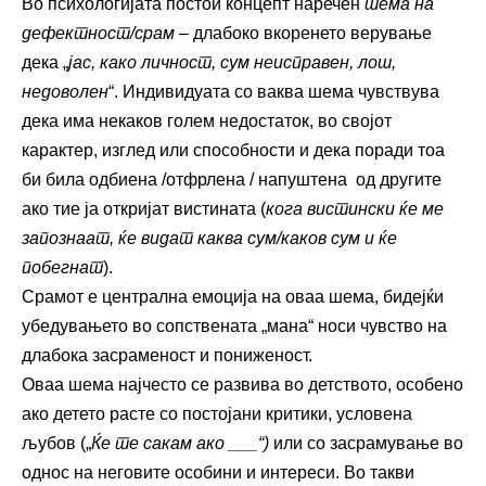
Во психологијата постои концепт наречен
шема на
дефектност/срам
– длабоко вкоренето верување
дека „
јас, како личност, сум неисправен, лош,
недоволен
“. Индивидуата со ваква шема чувствува
дека има некаков голем недостаток, во својот
карактер, изглед или способности и дека поради тоа
би била одбиена /отфрлена / напуштена од другите
ако тие ја откријат вистината (
кога вистински ќе ме
запознаат, ќе видат каква сум/каков сум и ќе
побегнат
).
Срамот е централна емоција на оваа шема, бидејќи
убедувањето во сопствената „мана“ носи чувство на
длабока засраменост и пониженост.
Оваа шема најчесто се развива во детството, особено
ако детето расте со постојани критики, условена
љубов („
Ќе те сакам ако ___“)
или со засрамување во
однос на неговите особини и интереси. Во такви