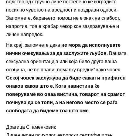
водство од стручно лице постепено ќе изградите
посилно чувство на вредност и поздрави односи.
Запомнете, барањето помош не е знак на слабост,
напротив, тоа е храбар чекор кон заздравување и
личен напредок.
На крај, запомнете дека
не мора да исполнувате
ничии очекувања за да заслужите љубов
. Вашата
сексуална ориентација или која било друга ваша
особина, не ве прави „помалку вредни“ како човек.
Секој човек заслужува да биде сакан и прифатен
онаков каков што е. Кога навистина ќе
поверуваме во оваа вистина, товарот на срамот
почнува да се топи, а на негово место се раѓа
слободата да бидеме тоа што сме
.
Драгица Стаменковиќ
Лиценциран психолог, европски сертифициран