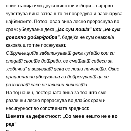
ориентација или други животни избори – најпрво
чувствува вина затоа што ги повредува и разочарува
најблиските. Потоа, оваа вина лесно прераснува во
срам: убедување дека
„јас сум лош/а“ или „не сум
доволно добар/добра“,
бидејќи не сум онаков/а
каков/а што тие посакуваат.
Стручњаците забележуваат дека луѓето кои ги
следат своите потреби, се сметаат себеси за
„себични“ и веруваат дека се лоши личности. Овие
ирационални убедувања ги попречуваат да се
развиваат како независни личности
.
На тој начин, постојаната вина за тоа што сме
различни лесно прераснува во длабок срам и
несигурност во сопствената вредност.
Шемата на дефектност: „Со мене нешто не е во
ред“