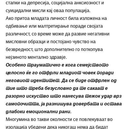
стапки на депресија, социјална анксиозност и
суицидални мисли кај оваа популација.
Ако притоа младата личност била изложена на
одбивање или малтретирање поради својата
различност, со време може да развие негативни
мисловни образци и постојано чувство на
безвредност, што дополнително го поткопува
нејзиното ментално здравје.
Особено трауматично е кога семејството
целосно ќе го отфрли младиот човек поради
неговиот идентитет. Да се биде отфрлен од
тие што треба безусловно да те сакаат е
разорно искуство што нанесува тежок удар врз
самопочитта, ја разнишува довербата и остава
длабоки емоционални рани.
Многумина во такви околности се повлекуваат во
изолација убедени дека никогаш нема да бидат