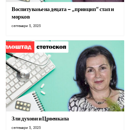
Воспитување на децата – „принцип“ стап и
морков
септември 5, 2025
Зли духови и Црвенкапа
септември 5, 2025