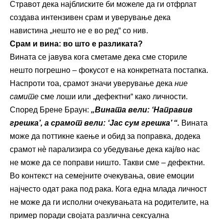
Стравот дека најблиските би можеле да ги отфрлат
создава интензивен срам и уверување дека
навистина „нешто не е во ред“ со нив.
Срам и вина: во што е разликата?
Вината се јавува кога сметаме дека сме сториле
нешто погрешно – фокусот е на конкретната постапка.
Наспроти тоа, срамот значи уверување дека
ние
самите
сме лоши или „дефектни“ како личности.
Според Брене Браун:
„Вината вели: ‘Направив
грешка’, а срамот вели: ‘Јас сум грешка’ “.
Вината
може да поттикне каење и обид за поправка, додека
срамот нè парализира со убедување дека кај/во нас
не може да се поправи ништо. Такви сме – дефектни.
Во контекст на семејните очекувања, овие емоции
најчесто одат рака под рака. Кога една млада личност
не може да ги исполни очекувањата на родителите, на
пример поради својата различна сексуална