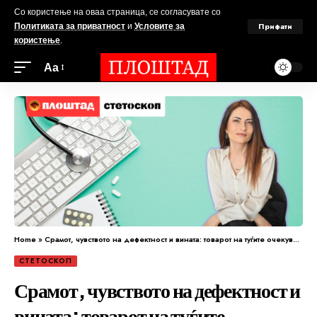
Со користење на оваа страница, се согласувате со
Прифати
Политиката за приватност
и
Условите за
користење
.
Аа
Home
»
Срамот, чувството на дефектност и вината: товарот на туѓите очекувања
СТЕТОСКОП
Срамот, чувството на дефектност и
вината: товарот на туѓите