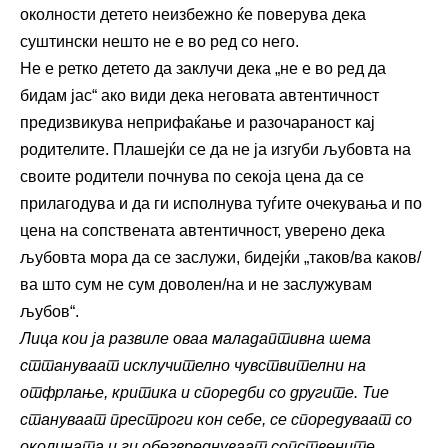
околности детето неизбежно ќе поверува дека
суштински нешто не е во ред со него.
Не е ретко детето да заклучи дека „не е во ред да
бидам јас“ ако види дека неговата автентичност
предизвикува неприфаќање и разочараност кај
родителите. Плашејќи се да не ја изгуби љубовта на
своите родители почнува по секоја цена да се
прилагодува и да ги исполнува туѓите очекувања и по
цена на сопствената автентичност, уверено дека
љубовта мора да се заслужи, бидејќи „таков/ва каков/
ва што сум не сум доволен/на и не заслужувам
љубов“.
Лица кои ја развиле оваа маладаптивна шема
сттануваат исклучително чувствителни на
отфрлање, критика и споредби со другите. Тие
стануваат престроги кон себе, се споредуваат со
околината и ги обезвреднуваат сопствените