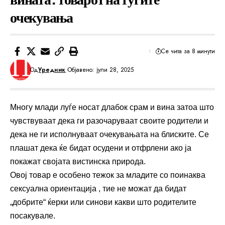
очекувања
Се чита за 8 минути
Од
Уредник
Објавено: јули 28, 2025
Многу млади луѓе носат длабок срам и вина затоа што
чувствуваат дека ги разочаруваат своите родители и
дека не ги исполнуваат очекувањата на блиските. Се
плашат дека ќе бидат осудени и отфрлени ако ја
покажат својата вистинска природа.
Овој товар е особено тежок за младите со поинаква
сексуална ориентација , тие не можат да бидат
„добрите“ ќерки или синови какви што родителите
посакувале.