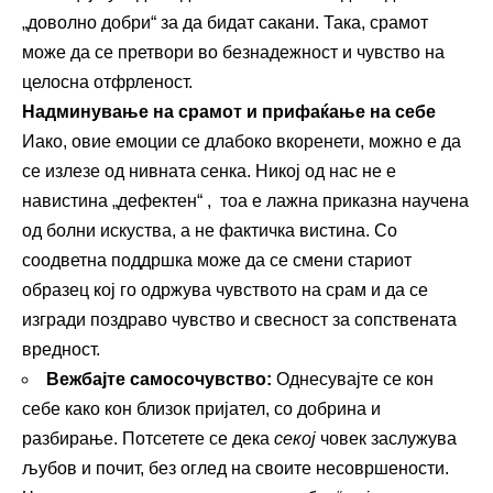
„доволно добри“ за да бидат сакани. Така, срамот
може да се претвори во безнадежност и чувство на
целосна отфрленост.
Надминување на срамот и прифаќање на себе
Иако, овие емоции се длабоко вкоренети, можно е да
се излезе од нивната сенка. Никој од нас не е
навистина „дефектен“ , тоа е лажна приказна научена
од болни искуства, а не фактичка вистина. Со
соодветна поддршка може да се смени стариот
образец кој го одржува чувството на срам и да се
изгради поздраво чувство и свесност за сопствената
вредност.
Вежбајте самосочувство:
Однесувајте се кон
себе како кон близок пријател, со добрина и
разбирање. Потсетете се дека
секој
човек заслужува
љубов и почит, без оглед на своите несовршености.