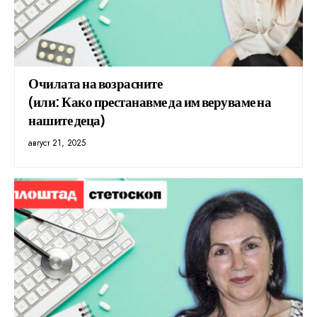
Очилата на возрасните
(или: Како престанавме да им веруваме на
нашите деца)
август 21, 2025