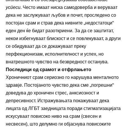
успеси
. Често имаат ниска самодоверба и веруваат
дека не заслужуваат љубов и почит, проследено со
постојан срам и страв дека нивните „недостатоци“
еден ден ќе бидат разоткриени. За да се заштитат,
некои избегнуваат блискост и се повлекуваат, а други
се обидуваат да се докажуваат преку
перфекционизам, исполнителност и успех, но
внатрешното чувство на безвредност останува.
Последици од срамот и отфрлањето
Хроничниот срам сериозно го нарушува менталното
здравје. Постојаното чувство дека сме „погрешни“
доведува до хроничен стрес, анксиозност и
депресивност. Истражувањата покажуваат дека
лицата од ЛГБТ заедницата поради стигматизацијата
искусуваат повисоко ниво на срам (свесен и
несвесен), што делумно ги објаснува повисоките