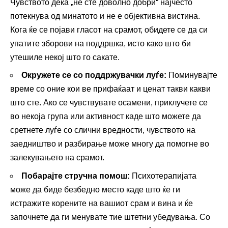
Чувството дека „не сте доволно добри“ најчесто
потекнува од минатото и не е објективна вистина.
Кога ќе се појави гласот на срамот, обидете се да си
упатите зборови на поддршка, исто како што би
утешиле некој што го сакате.
Окружете се со поддржувачки луѓе:
Поминувајте
време со оние кои ве прифаќаат и ценат такви какви
што сте. Ако се чувствувате осамени, приклучете се
во некоја група или активност каде што можете да
сретнете луѓе со слични вредности, чувството на
заедништво и разбирање може многу да помогне во
залекувањето на срамот.
Побарајте стручна помош:
Психотерапијата
може да биде безбедно место каде што ќе ги
истражите корените на вашиот срам и вина и ќе
започнете да ги менувате тие штетни убедувања. Со