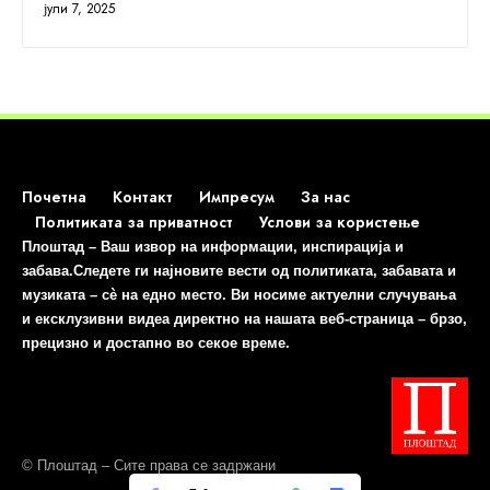
јули 7, 2025
Почетна
Контакт
Импресум
За нас
Политиката за приватност
Услови за користење
Плоштад – Ваш извор на информации, инспирација и
забава.Следете ги најновите вести од политиката, забавата и
музиката – сè на едно место. Ви носиме актуелни случувања
и ексклузивни видеа директно на нашата веб-страница – брзо,
прецизно и достапно во секое време.
© Плоштад – Сите права се задржани