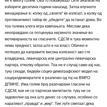
не е многу голем. Ова го покажуваат сите анализи на
изборите десетина години наназад. Затоа клучното
менаџирање е: колку од „своите“ ќе излезат, а колку од
противничкиот табор ќе „убедите“ да останат дома. Во
тоа голема улога игра кампањата. Мислам дека
неоправдано се потценува нејзиното значење во
мотивираноста на гласачите. СДСМ и тука моментно
нема предност, затоа што е на власт. Обично е
потешко да направите висока излезност ако сте
владејачка, левичарска или централно-левичарска
партија, отколку обратно. Тоа не е случај само кај нас,
туку секаде, бидејќи социо-демографскиот модел на
социјалдемократите е различен од тој на ВМРО
ДПМНЕ. Има голем број разочарани гласачи на
СДСМ, кои не се партиски милитанти, туку не се
задоволни од она што денес се случува, особено со
наративот „правда“ и „мир“. Тие луѓе сметаат дека