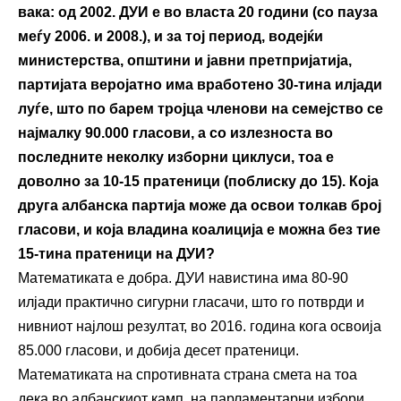
вака: од 2002. ДУИ е во власта 20 години (со пауза
меѓу 2006. и 2008.), и за тој период, водејќи
министерства, општини и јавни претпријатија,
партијата веројатно има вработено 30-тина илјади
луѓе, што по барем тројца членови на семејство се
најмалку 90.000 гласови, а со излезноста во
последните неколку изборни циклуси, тоа е
доволно за 10-15 пратеници (поблиску до 15). Која
друга албанска партија може да освои толкав број
гласови, и која владина коалиција е можна без тие
15-тина пратеници на ДУИ?
Математиката е добра. ДУИ навистина има 80-90
илјади практично сигурни гласачи, што го потврди и
нивниот најлош резултат, во 2016. година кога освоија
85.000 гласови, и добија десет пратеници.
Математиката на спротивната страна смета на тоа
дека во албанскиот камп, на парламентарни избори