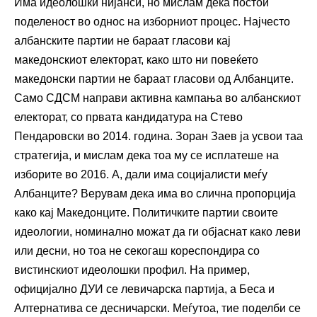
Има идеолошки нијанси, но мислам дека постои
поделеност во однос на изборниот процес. Најчесто
албанските партии не бараат гласови кај
македонскиот електорат, како што ни повеќето
македонски партии не бараат гласови од Албанците.
Само СДСМ направи активна кампања во албанскиот
електорат, со првата кандидатура на Стево
Пендаровски во 2014. година. Зоран Заев ја усвои таа
стратегија, и мислам дека тоа му се исплатеше на
изборите во 2016. А, дали има социјалисти меѓу
Албанците? Верувам дека има во слична пропорција
како кај Македонците. Политичките партии своите
идеологии, номинално можат да ги објаснат како леви
или десни, но тоа не секогаш кореспондира со
вистинскиот идеолошки профил. На пример,
официјално ДУИ се левичарска партија, а Беса и
Алтернатива се десничарски. Меѓутоа, тие поделби се