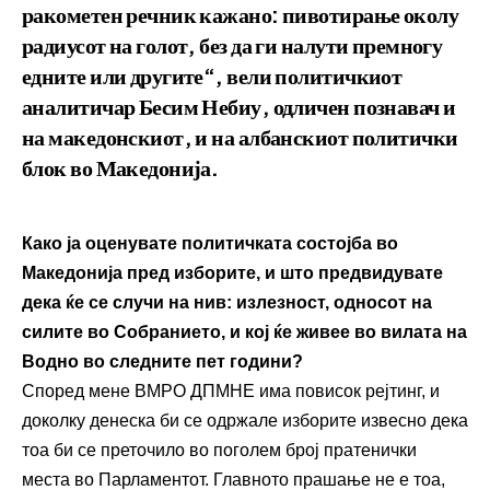
ракометен речник кажано: пивотирање околу
радиусот на голот, без да ги налути премногу
едните или другите“, вели политичкиот
аналитичар Бесим Небиу, одличен познавач и
на македонскиот, и на албанскиот политички
блок во Македонија.
Како ја оценувате политичката состојба во
Македонија пред изборите, и што предвидувате
дека ќе се случи на нив: излезност, односот на
силите во Собранието, и кој ќе живее во вилата на
Водно во следните пет години?
Според мене ВМРО ДПМНЕ има повисок рејтинг, и
доколку денеска би се одржале изборите извесно дека
тоа би се преточило во поголем број пратенички
места во Парламентот. Главното прашање не е тоа,