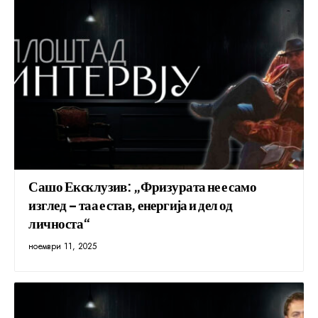
Сашо Ексклузив: „Фризурата не е само
изглед – таа е став, енергија и дел од
личноста“
ноември 11, 2025