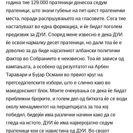
година тие 129.000 пратеници донесоа седум
пратеници, што значи губење на пет-шест пратенички
места, поради распршувањето на гласовите. Сега тие
настапуваат во една формација, и ќе бидат поголем
предизвик за ДУИ. Според мене извесно е дека ДУИ
ќе освои најмалку десет пратеници, но дали тоа ќе е
доволно за да биде најсилниот албански политички
фактор во Собранието е неизвесно. Тоа ќе зависи од
кампањата, а особено од резултатот на Арбен
Таравари и Бујар Османи во првиот круг на
претседателските избори, што е слично како во
македонскиот блок. Моите очекувања се дека ќе бидат
приближни бројките, и голем дел од битката ќе се води
околу менаџментот на перцепцијата за тоа кој
победил, бидејќи има различни начини како да се
гледа на истото. ДУИ ќе има најверојатно седум
пратеници кои се навистина од ДУИ. Во својот