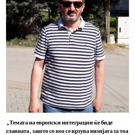
„Темата на европски интеграции ќе биде
главната, зашто со неа се врзува визијата за тоа