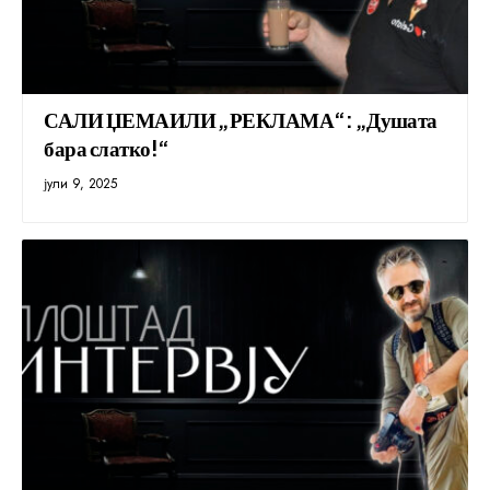
САЛИ ЏЕМАИЛИ „РЕКЛАМА“: „Душата
бара слатко!“
јули 9, 2025