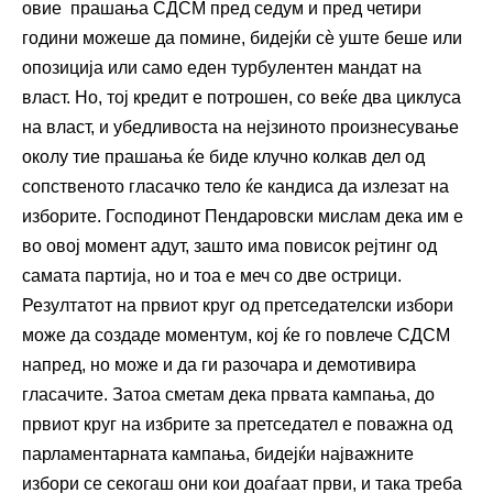
овие прашања СДСМ пред седум и пред четири
години можеше да помине, бидејќи сѐ уште беше или
опозиција или само еден турбулентен мандат на
власт. Но, тој кредит е потрошен, со веќе два циклуса
на власт, и убедливоста на нејзиното произнесување
околу тие прашања ќе биде клучно колкав дел од
сопственото гласачко тело ќе кандиса да излезат на
изборите. Господинот Пендаровски мислам дека им е
во овој момент адут, зашто има повисок рејтинг од
самата партија, но и тоа е меч со две острици.
Резултатот на првиот круг од претседателски избори
може да создаде моментум, кој ќе го повлече СДСМ
напред, но може и да ги разочара и демотивира
гласачите. Затоа сметам дека првата кампања, до
првиот круг на избрите за претседател е поважна од
парламентарната кампања, бидејќи најважните
избори се секогаш они кои доаѓаат први, и така треба