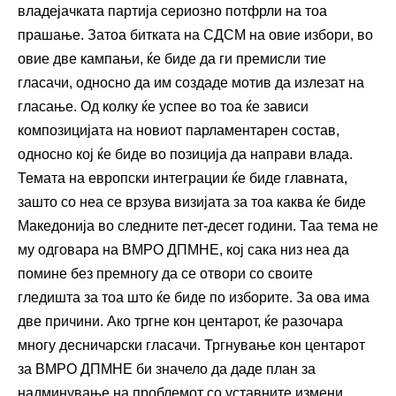
владејачката партија сериозно потфрли на тоа
прашање. Затоа битката на СДСМ на овие избори, во
овие две кампањи, ќе биде да ги премисли тие
гласачи, односно да им создаде мотив да излезат на
гласање. Од колку ќе успее во тоа ќе зависи
композицијата на новиот парламентарен состав,
односно кој ќе биде во позиција да направи влада.
Темата на европски интеграции ќе биде главната,
зашто со неа се врзува визијата за тоа каква ќе биде
Македонија во следните пет-десет години. Таа тема не
му одговара на ВМРО ДПМНЕ, кој сака низ неа да
помине без премногу да се отвори со своите
гледишта за тоа што ќе биде по изборите. За ова има
две причини. Ако тргне кон центарот, ќе разочара
многу десничарски гласачи. Тргнување кон центарот
за ВМРО ДПМНЕ би значело да даде план за
надминување на проблемот со уставните измени.