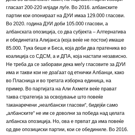
гласаат 200-220 илјади луѓе. Во 2016. албанските
партии кои опонираат на ДУИ имаа 129.000 гласови.
Во 2020. година ДУИ доби 105.000 гласови, а
албанската опозиција, со два субјекта – Алтернатива
и обединетата Алијанса (која веќе не постои) имаше
85.000. Тука беше и Беса, која доби два пратеника во
коалиција со СДСМ, а и ДПА, која настапи независно.
Не треба да се заборави дека меѓу гласовите за ДУИ
има и такви кои не доаѓаат од етнички Албанци, како
во Пласница и во третата изборна единица, на
пример. Во партијата на Али Ахмети веќе прават
таква стратегија за освојување што повеќе
таканаречени „неалбански гласови“, бидејќи само
„албанските“ не им се доволни за победа над целата
албанска опозиција. Но, ова е првпат да има повеќе
од две опозициски партии, кои се обединиле. Во 2016.