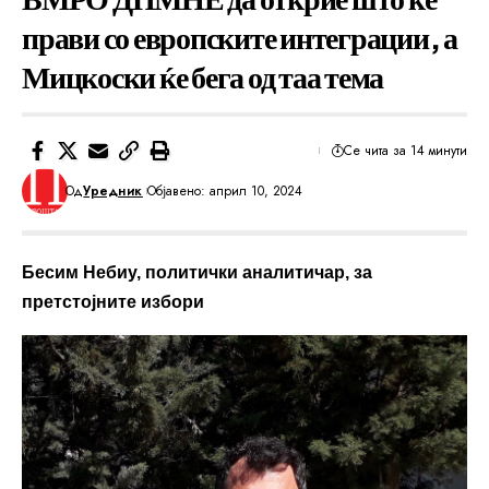
прави со европските интеграции, а
Мицкоски ќе бега од таа тема
Се чита за 14 минути
Од
Уредник
Објавено: април 10, 2024
Бесим Небиу, политички аналитичар, за
претстојните избори