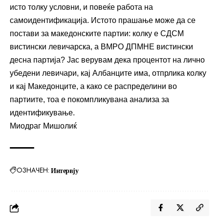
исто толку условни, и повеќе работа на
самоидентификација. Истото прашање може да се
постави за македонските партии: колку е СДСМ
вистински левичарска, а ВМРО ДПМНЕ вистински
десна партија? Јас верувам дека процентот на лично
убедени левичари, кај Албанците има, отпрлика колку
и кај Македонците, а како се распределини во
партиите, тоа е покомпликувана анализа за
идентификување.
Миодраг Мишолиќ
ОЗНАЧЕН:
Интервју