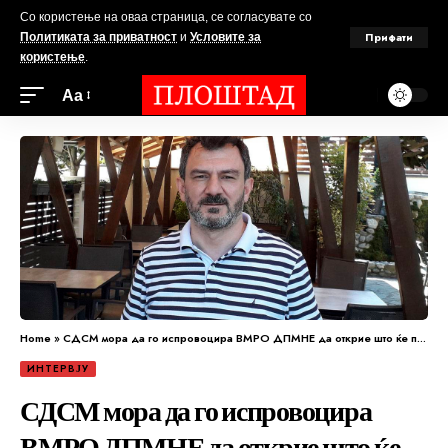
Со користење на оваа страница, се согласувате со
Прифати
Политиката за приватност
и
Условите за
користење
.
Аа
Home
»
СДСМ мора да го испровоцира ВМРО ДПМНЕ да открие што ќе прави со европските интеграции, а Мицкоски ќе бега од таа тема
ИНТЕРВЈУ
СДСМ мора да го испровоцира
ВМРО ДПМНЕ да открие што ќе