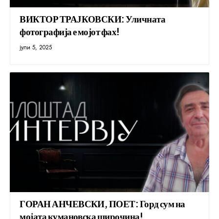
ВИКТОР ТРАЈКОВСКИ: Уличната
фотографија е мојот фах!
јули 5, 2025
ГОРАН АНЧЕВСКИ, ПОЕТ: Горд сум на
мојата кумановска широчина!