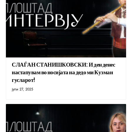
СЛАЃАН СТАНИШКОВСКИ: И ден денес
настапувам во носијата на дедо ми Кузман
гусларот!
јули 27, 2025