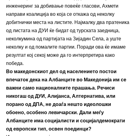
инженеринг за добивање повеќе гласови, Ахмети
направи коалиција во која се откажа од неколку
добитнички места на листите. Најмалку два пратеника
од листата на ДУИ ќе бидат од турската заедница,
неколкумина од партијата на Зијадин Села, а уште
неколку и од помалите партии. Поради ова ќе имаме
резултат кој секој може да го интерпретира како
победа.
Во македонскиот дел од населението постои
впечаток дека на Албанците во Македонија им се
важни само националните прашања. Речиси
никогаш од ДУИ, Алијанса, Алтернатива, или
порано од ДПА, не доаѓа нешто идеолошки
обоено, особено левичарски. Дали меѓу
Албанците има социјалисти и социјалдемократи
од европски тип, освен поединци?