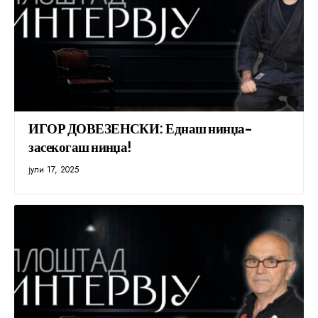
ИГОР ДОВЕЗЕНСКИ: Еднаш нинџа-
засекогаш нинџа!
јули 17, 2025