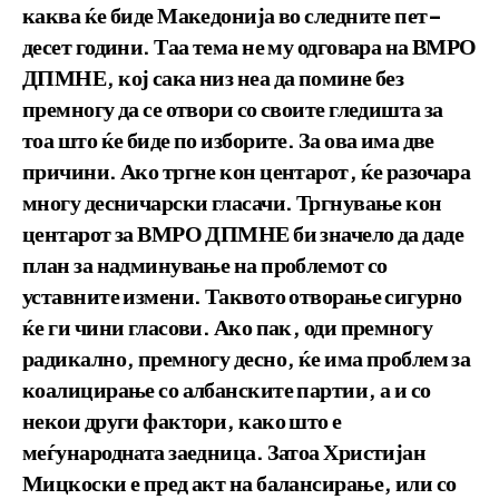
каква ќе биде Македонија во следните пет-
десет години. Таа тема не му одговара на ВМРО
ДПМНЕ, кој сака низ неа да помине без
премногу да се отвори со своите гледишта за
тоа што ќе биде по изборите. За ова има две
причини. Ако тргне кон центарот, ќе разочара
многу десничарски гласачи. Тргнување кон
центарот за ВМРО ДПМНЕ би значело да даде
план за надминување на проблемот со
уставните измени. Таквото отворање сигурно
ќе ги чини гласови. Ако пак, оди премногу
радикално, премногу десно, ќе има проблем за
коалицирање со албанските партии, а и со
некои други фактори, како што е
меѓународната заедница. Затоа Христијан
Мицкоски е пред акт на балансирање, или со