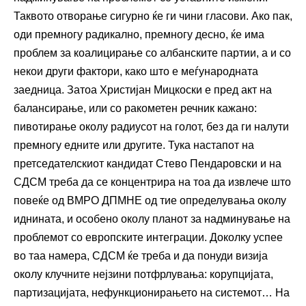
Таквото отворање сигурно ќе ги чини гласови. Ако пак,
оди премногу радикално, премногу десно, ќе има
проблем за коалицирање со албанските партии, а и со
некои други фактори, како што е меѓународната
заедница. Затоа Христијан Мицкоски е пред акт на
балансирање, или со ракометен речник кажано:
пивотирање околу радиусот на голот, без да ги налути
премногу едните или другите. Тука настапот на
претседателскиот кандидат Стево Пeндаровски и на
СДСМ треба да се концентрира на тоа да извлече што
повеќе од ВМРО ДПМНЕ од тие определувања околу
иднината, и особено околу планот за надминување на
проблемот со европските интеграции. Доколку успее
во таа намера, СДСМ ќе треба и да понуди визија
околу клучните нејзини потфрлувања: корупцијата,
партизацијата, нефункционирањето на системот… На