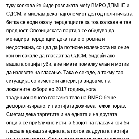
туку колкава ќе биде разликата меѓу ВМРО ДПМНЕ и
СДСМ, и мислам дека најголемиот дел од политичката
битка се води околу перцепциите за тоа колкава е таа
предност. Опозициската партија се обидува да
менаџира перцепции дека таа е огромна и
недостижна, со цел да ја потисне излезноста на оние
кои би сакале да гласаат за СДСМ, бидејќи ако
вашата опција губи, вие имате помалку елан и мотив
да излезете на гласање. Така е секаде, а токму таа
ситуација, со изменети актери, ја видовме на
локалните избори во 2017 година, кога
традиционалното гласачко тело на ВМРО беше
деморализирано, и партијата доживеа тежок пораз.
Сметам дека таргетите и на едната и на другата
опција се приближно исти, а бројот на гласачи кои би
гласале еднаш за едната, а потоа за другата партија