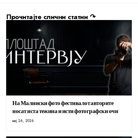
Прочитајте слични статии ↷
На Малински фото фестивалот авторите
носат иста тежина и исти фотографски очи
мај 26, 2026