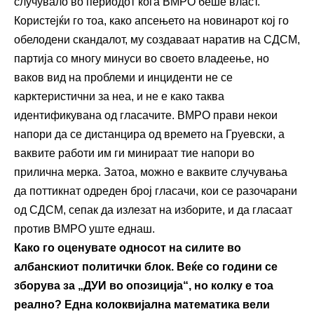
случувало во периодот кога ВМРО беше власт.
Користејќи го тоа, како апсењето на новинарот кој го
обелодени скандалот, му создаваат наратив на СДСМ,
партија со многу минуси во своето владеење, но
ваков вид на проблеми и инциденти не се
карктеристични за неа, и не е како таква
идентификувана од гласачите. ВМРО прави некои
напори да се дистанцира од времето на Груевски, а
ваквите работи им ги минираат тие напори во
прилична мерка. Затоа, можно е ваквите случувања
да поттикнат одреден број гласачи, кои се разочарани
од СДСМ, сепак да излезат на изборите, и да гласаат
против ВМРО уште еднаш.
Како го оценувате односот на силите во
албанскиот политички блок. Веќе со години се
зборува за „ДУИ во опозиција“, но колку е тоа
реално? Една колоквијална математика вели