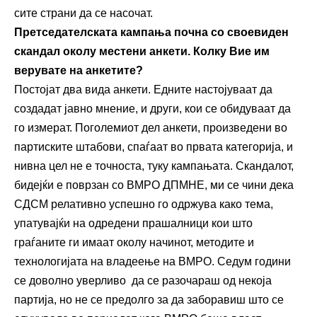
сите страни да се насочат.
Претседателската кампања почна со своевиден
скандал околу местени анкети. Колку Вие им
верувате на анкетите?
Постојат два вида анкети. Едните настојуваат да
создадат јавно мнение, и други, кои се обидуваат да
го измерат. Поголемиот дел анкети, произведени во
партиските штабови, спаѓаат во првата категорија, и
нивна цел не е точноста, туку кампањата. Скандалот,
бидејќи е поврзан со ВМРО ДПМНЕ, ми се чини дека
СДСМ релативно успешно го одржува како тема,
упатувајќи на одредени прашалници кои што
граѓаните ги имаат околу начинот, методите и
технологијата на владеење на ВМРО. Седум години
се доволно уверливо да се разочараш од некоја
партија, но не се предолго за да заборавиш што се