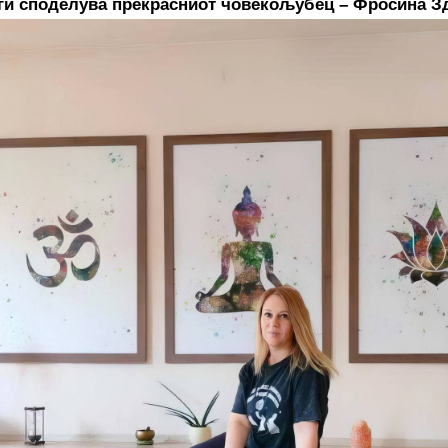
 ги споделува прекрасниот човекољубец – Фросина З