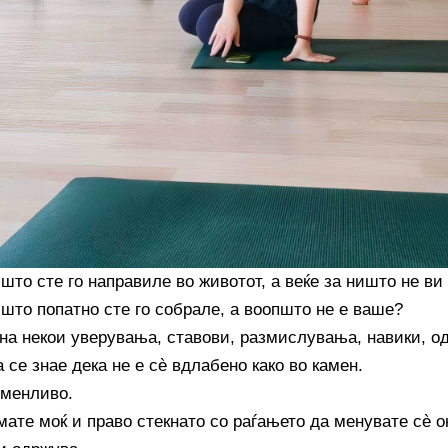
што сте го направиле во животот, а веќе за ништо не ви
 што попатно сте го собрале, а воопшто не е ваше?
на некои уверувања, ставови, размислувања, навики, о
 се знае дека не е сè вдлабено како во камен.
оменливо.
мате моќ и право стекнато со раѓањето да менувате сè о