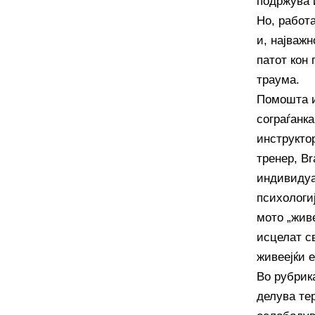
подржува 
Но, работа
и, најваж
патот кон 
траума.
Помошта и
сограѓанка
инструктор
тренер, Br
индивидуа
психологиј
мото „живе
исцелат с
живеејќи 
Во рубрика
делува те