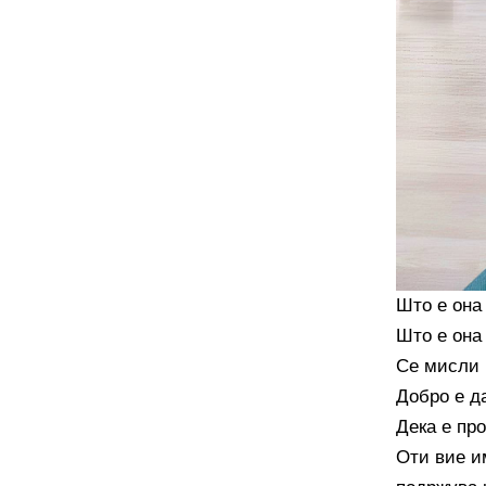
Што е она 
Што е она
Се мисли 
Добро е да
Дека е пр
Оти вие и