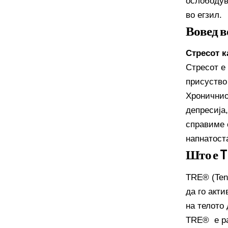
ослободув
во егзил.
Вовед в
Стресот к
Стресот е
присуство
Хроничнио
депресија
справиме 
напнатост
Што е 
TRE® (Ten
да го акт
на телото
TRE® е раз