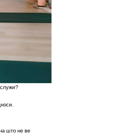
 служи?
дноси.
на што не ве