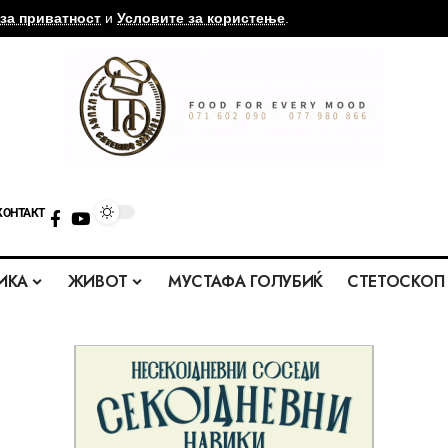
за приватност
и
Условите за користење
.
КОНТАКТ
ИКА
ЖИВОТ
МУСТАФА ГОЛУБИЌ
СТЕТОСКОП