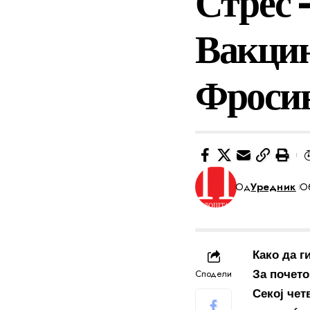
Стрес 
Вакцин
Фроси
Од
Уредник
Об
Како да 
Сподели
За почето
Секој чет