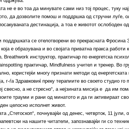
и одржува.
та не е во тоа да минувате сами низ тој процес, туку на
ното, да дозволите помош и поддршка од стручни луѓе, о
посакуваната дестинација, а тоа е животот ослободен од
 поддршката се отелотворени во прекрасната Фросина 
 која е образувана и во својата приватна пракса работи
, Breathwork инструктор, практичар по енергетска психол
ainspotting практичар, Mindfulness учител и тренер. Во г
лно, користејќи многу признати методи од енергетската 
а, г-ѓа Здравковиќ преку терапиите во своето студио го 
ј свесно, а не стресно“, а нејзината мисија е да им пом
воите трауми и рани од минатото и да ги активираат сво
еден целосно исполнет живот.
та „Стетоскоп“, почнувајќи од денес, четврток, 11 јули, 
рапевтски на нашите читатели, запознавајќи ги со техни