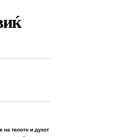
виќ
е на телото и духот