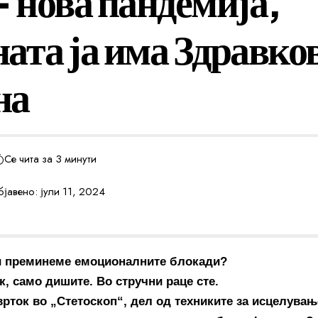
– нова пандемија,
ата ја има Здравко
на
Се чита за 3 минути
јавено: јули 11, 2024
ги преминеме емоционалните блокади?
к, само дишите. Во стручни раце сте.
врток во „Стетоскоп“, дел од техниките за исцелувањ