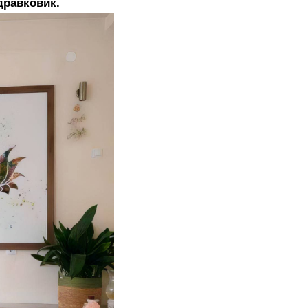
дравковиќ.