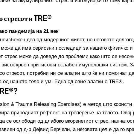
ање на акумулираниот стрес и изгонувајќи го таму кај ш
о стресот и TRE®
ако пандемија на 21 век
 неизбежен дел од модерниот живот, но неговото долгог
 може да има сериозни последици за нашето физичко и 
т стрес може да доведе до проблеми како што се несони
, висок крвен притисок и ослабен имунолошки систем. З
со стресот, потребни ни се алатки што ќе ни помогнат д
а од нашето тело и ум. Една од овие алатки е TRE®.
TRE®?
sion & Trauma Releasing Exercises) е метод што користи
ивира природниот рефлекс на треперење на телото. Овој
 да се ослободи од длабоко вкоренетиот стрес, напнатос
виен од д-р Дејвид Берчели, а неговата цел е да го вра