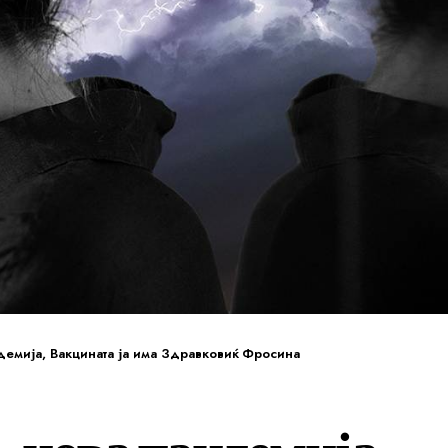
демија, Вакцината ја има Здравковиќ Фросина