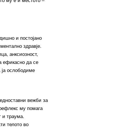
то му е и местото –
одишно и постојано
ментално здравје.
ца, анксиозност,
а ефикасно да се
а ја ослободиме
 едноставни вежби за
 рефлекс му помага
т и траума.
ти телото во