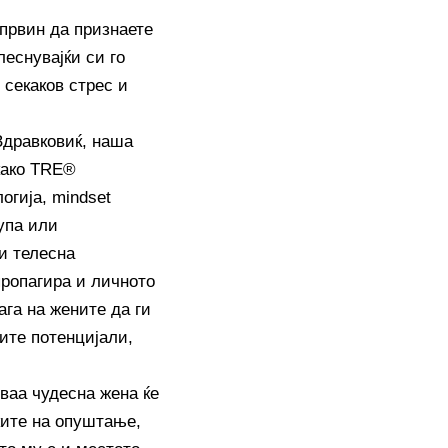
јпрвин да признаете
леснувајќи си го
 секаков стрес и
Здравковиќ, наша
 како TRE®
огија, mindset
рупа или
и телесна
пропагира и личното
ага на жените да ги
ите потенцијали,
оваа чудесна жена ќе
ките на опуштање,