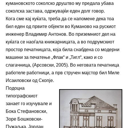
кумановското соколско друштво му предала убава
соколска застава, одржувајќи еден долг говор.
Кога сме кај куќата, треба да се напомене дека тоа
бил еден од првите објекти во Куманово на рускиот
инженер Владимир Антонов. Во приземниот дел на
куќата се наоѓала книжарницата, а во подрумскиот
простор печатницата, која била снабдена со модерни
машини за печатење „Флак“ и „Тигл“, како и со
слагачница, (Арсовски, 2005). Во неговата печатница
работеле работници, а прв стручен мајстор бил Миле
Исаиловски од Скопје.
Подоцна
типографскиот
занает го изучувале и
Бока Стефановски,
Зоре Бошковски-
Пужаљка, Јордан