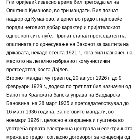
Глигоријевиќ извесно време бил претседател на
Општина Куманово, во три мандати. Бил познат
надвор од Куманово, а ценет во градот, најповеќе
поради неговиот добар карактер и пријателскиот
однос кон сите луѓе. Првпат станал претседател на
општината по донесување на Законот за заштита на
државата, некаде есента 1921 г., кога бил назначен на
местото на легално избраниот комунистички
претседател, Коста Дајлев.
Вториот мандат му траел од 20 август 1926 г. до 9
февруари 1929 г., додека по трет пат бил назначен од
Банот на Кралската банска управа на Вардарска
Бановина, на 28 март 1935 и претседателствувал до
16 март 1936 година. За неговите мандати, во
ноември 1926 г. целосно е завршена и пуштена во
употреба првата електрична централа и електричната
мрежа во градот, согласно договорот за концесија од