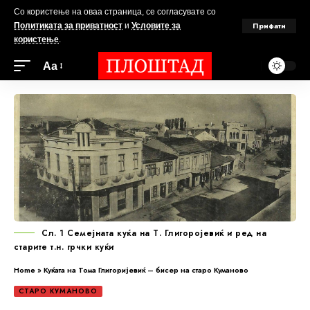
Со користење на оваа страница, се согласувате со
Прифати
Политиката за приватност
и
Условите за
користење
.
Аа
Сл. 1 Семејната куќа на Т. Глигоројевиќ и ред на
старите т.н. грчки куќи
Home
»
Куќата на Тома Глигоријевиќ – бисер на старо Куманово
СТАРО КУМАНОВО