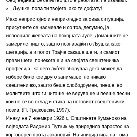
Овој веднаш се сетил во што е работата, па извикал:
Љушке, попа ти твојега, ако те дофату!
Иако непристојно и неприкладно за оваа ситуација,
присутните се насмеале и со тоа, делумно, ја
исполниле желбата на покојната Јуле. Домашните не
замериле ништо, зашто познавајќи го Љушка како
шегаџија, а и попот Трајче сакаше шеги, и самиот
прави шеги, понекогаш и на својата свештеничка
професија. За него луѓето зборуваа дека можел да
избере било кое друго занимање, но никако
свештеничко, зашто беше слободоумен, пиеше, во
молитвите што ги читаше не веруваше и пееше песни
кои не се во склад и етика на неговиот свештенички
позив, (П. Трајковски, 1997).
Инаку, на 7 ноември 1926 г., Општината Куманово на
војводата Радомир Путник му приредила парастос на
кој говорел прота Јокановиќ. На иницијатива на Тома