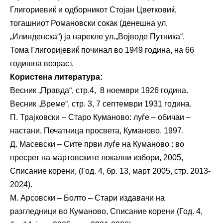
Глигориевиќ и одборникот Стојан Цветковиќ,
тогашниот Романовски сокак (денешна ул.
„Илинденска“) ја нарекле ул.„Војводе Путника“.
Тома Глигоријевиќ починал во 1949 година, на 66
годишна возраст.
Користена литература:
Весник „Правда“, стр.4, 8 ноември 1926 година.
Весник „Време“, стр. 3, 7 септември 1931 година.
П. Трајковски – Старо Куманово: луѓе – обичаи –
настани, Печатница просвета, Куманово, 1997.
Д. Масевски – Сите први луѓе на Куманово : во
пресрет на мартовските локални избори, 2005,
Списание корени, (Год. 4, бр. 13, март 2005, стр. 2013-
2024).
М. Арсовски – Болто – Стари издавачи на
разгледници во Куманово, Списание корени (Год. 4,