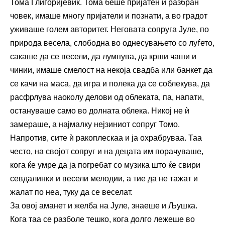
Тома Глигоријевиќ. Тома беше пријатен и разбран
човек, имаше многу пријатели и познати, а во градот
уживаше голем авторитет. Неговата сопруга Јуле, по
природа весела, слободна во однесувањето со луѓето,
сакаше да се весели, да лумпува, да крши чаши и
чинии, имаше смелост на некоја свадба или банкет да
се качи на маса, да игра и полека да се соблекува, да
расфрлува наоколу делови од облеката, па, напати,
остануваше само во долната облека. Никој не ѝ
замераше, а најмалку нејзиниот сопруг Томо.
Напротив, сите ѝ ракоплескаа и ја охрабруваа. Таа
често, на својот сопруг и на децата им порачуваше,
кога ќе умре да ја погребат со музика што ќе свири
севдалинки и весели мелодии, а тие да не тажат и
жалат по неа, туку да се веселат.
За овој аманет и желба на Јуле, знаеше и Љушка.
Кога таа се разболе тешко, кога долго лежеше во