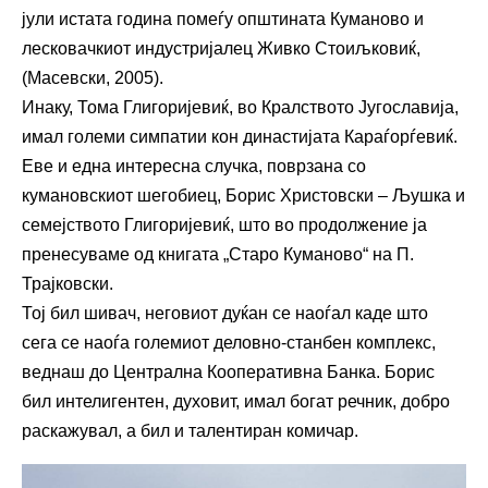
јули истата година помеѓу општината Куманово и
лесковачкиот индустријалец Живко Стоиљковиќ,
(Масевски, 2005).
Инаку, Тома Глигоријевиќ, во Кралството Југославија,
имал големи симпатии кон династијата Караѓорѓевиќ.
Еве и една интересна случка, поврзана со
кумановскиот шегобиец, Борис Христовски – Љушка и
семејството Глигоријевиќ, што во продолжение ја
пренесуваме од книгата „Старо Куманово“ на П.
Трајковски.
Тој бил шивач, неговиот дуќан се наоѓал каде што
сега се наоѓа големиот деловно-станбен комплекс,
веднаш до Централна Кооперативна Банка. Борис
бил интелигентен, духовит, имал богат речник, добро
раскажувал, а бил и талентиран комичар.