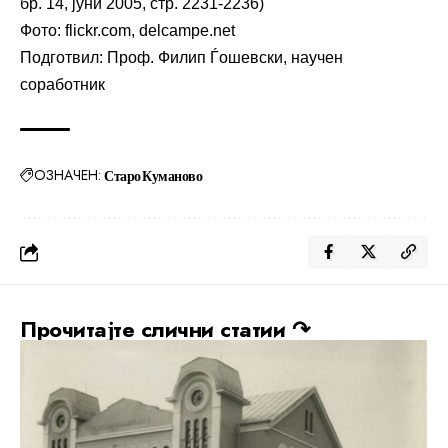
бр. 14, јуни 2005, стр. 2231-2236)
Фото: flickr.com, delcampe.net
Подготвил: Проф. Филип Ѓошевски, научен
соработник
ОЗНАЧЕН:
Старо Куманово
Прочитајте слични статии ↷