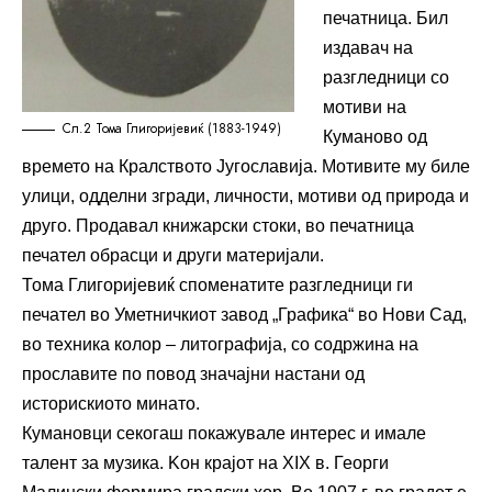
печатница. Бил
издавач на
разгледници со
мотиви на
Сл.2 Тома Глигоријевиќ (1883-1949)
Куманово од
времето на Кралството Југославија. Мотивите му биле
улици, одделни згради, личности, мотиви од природа и
друго. Продавал книжарски стоки, во печатница
печател обрасци и други материјали.
Тома Глигоријевиќ споменатите разгледници ги
печател во Уметничкиот завод „Графика“ во Нови Сад,
во техника колор – литографија, со содржина на
прославите по повод значајни настани од
историскиото минато.
Кумановци секогаш покажувале интерес и имале
талент за музика. Kон крајот на XIX в. Георги