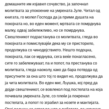
домашните им изјавил сочувство, ја започнал
молитвата за упокоение на умрената Јуле. Читал од
книгата, го молел Господа да ја прими душата на
покојната но, во еден момент, мртвата се помрднува
малку, одвај забележливо, но се помрднува.
Свештеникот подзастанува со молитвата, гледа во
покојната и помислувајќи дека му се присторило,
продолжува со чинодејствието. Нешто подоцна,
покојната, пак се мрднува, сега веќе понагласено,
сите го забележуваат, па и попот, па престанува со
молитвата, гледа наоколу, како да бара потврда од
присутните за она што тој го видел но, продолжува да
ја чита молитвата. Во еден миг, Љушка, кој пред да
дојде свештеникот, се вовлекол под постелата на која
почивала умрената Јуле, со плеќи ја покренал
постелата, а попот го зграбил за нозете и мантијата.