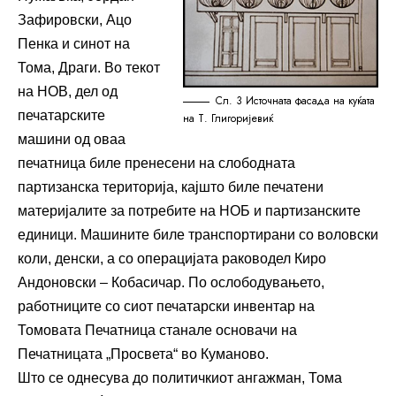
Зафировски, Ацо
Пенка и синот на
Тома, Драги. Во текот
на НОВ, дел од
Сл. 3 Источната фасада на куќата
печатарските
на Т. Глигоријевиќ
машини од оваа
печатница биле пренесени на слободната
партизанска територија, кајшто биле печатени
материјалите за потребите на НОБ и партизанските
единици. Машините биле транспортирани со воловски
коли, денски, а со операцијата раководел Киро
Андоновски – Кобасичар. По ослободувањето,
работниците со сиот печатарски инвентар на
Томовата Печатница станале основачи на
Печатницата „Просвета“ во Куманово.
Што се однесува до политичкиот ангажман, Тома