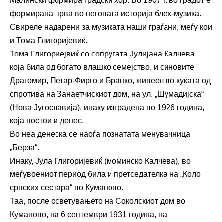
Малински формира градски хор. Во 1907 г. во градот е
формирана прва во неговата историја блех-музика.
Свиреле надарени за музиката наши граѓани, меѓу кои
и Тома Глигоријевиќ.
Тома Глигориејвиќ со сопругата Јулијана Калчева,
која била од богато влашко семејство, и синовите
Драгомир, Петар-Фирго и Бранко, живеел во куќата од
спротива на Занаетчискиот дом, на ул. „Шумадијска“
(Нова Југославија), инаку изградена во 1926 година,
која постои и денес.
Во неа денеска се наоѓа познатата менувачница
„Берза“.
Инаку, Јула Глигоријевиќ (моминско Калчева), во
меѓувоениот период била и претседателка на „Коло
српских сестара“ во Куманово.
Таа, после осветувањето на Соколскиот дом во
Куманово, на 6 септември 1931 година, на