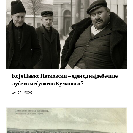
Кој е Навко Петковски – еден од најдебелите
луѓе во меѓувоено Куманово?
мај 23, 2025