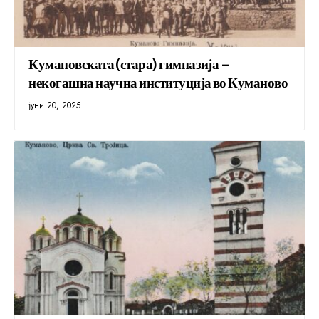
Кумановската (стара) гимназија –
некогашна научна институција во Куманово
јуни 20, 2025