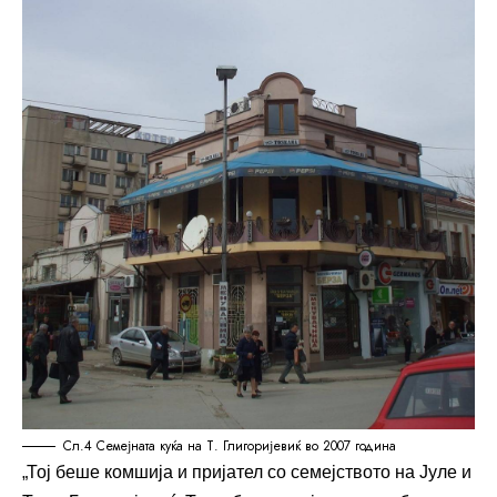
Сл.4 Семејната куќа на Т. Глигоријевиќ во 2007 година
„Тој беше комшија и пријател со семејството на Јуле и