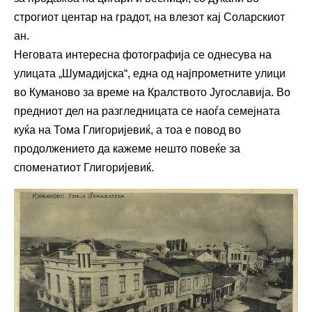
строгиот центар на градот, на влезот кај Соларскиот
ан.
Неговата интересна фотографија се однесува на
улицата „Шумадијска“, една од најпрометните улици
во Куманово за време на Кралството Југославија. Во
предниот дел на разгледницата се наоѓа семејната
куќа на Тома Глигоријевиќ, а тоа е повод во
продолжението да кажеме нешто повеќе за
споменатиот Глигоријевиќ.