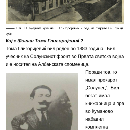
Сл. 1 Семејната куќа на Т. Глигоројевиќ и ред на старите т.н. грчки
куќи
Кој е тогаш Тома Глигоријевиќ ?
Тома Глигоријевиќ бил роден во 1883 година. Бил
учесник на Солунскиот фронт во Првата светска војна
и е носител на Албанската споменица.
Поради тоа, го
имал прекарот
„Солунец“. Бил
богат, имал
книжарница и прв
во Куманово
набавил
комплетна