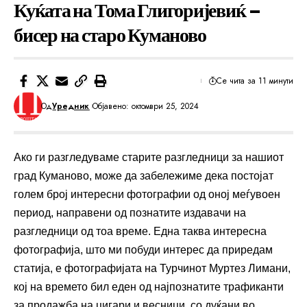
Куќата на Тома Глигоријевиќ –
бисер на старо Куманово
Се чита за 11 минути
Од
Уредник
Објавено: октомври 25, 2024
Ако ги разгледуваме старите разгледници за нашиот
град Куманово, може да забележиме дека постојат
голем број интересни фотографии од оној меѓувоен
период, направени од познатите издавачи на
разгледници од тоа време. Една таква интересна
фотографија, што ми побуди интерес да приредам
статија, е фотографијата на Турчинот Муртез Лимани,
кој на времето бил еден од најпознатите трафиканти
за продажба на цигари и весници, со дуќани во