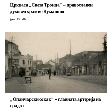
Црквата „Света Троица“ – православен
духовен храм во Куманово
јуни 10, 2025
„Опанчарски сокак“ – главната артерија на
градот