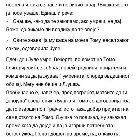
постела и кога се насети нејзиниот крај, Љушка често
ја посетуваше. Еднаш ѝ рече:
Снашке, како да те закопамо, ако умреш, не дај
Боже, да викамо ли владику да те опоје?
Свите знаев, ја му кажа на моега Тому, весел закоп
сакам, одговорила Јуле.
Еден ден Јуле умре. Вечерта, во домот на Томо
Глигоријевиќ се собраа повеќе роднини, пријатели и
комшии за да ја „чуваат“ умрената, според овдешниот
обичај. Меѓу нив беше и Љушка.
Вообичаено е, навечер, пред погребот, мртвите да ги
„опојува“ свештеник. Љушка и Томо се договорија тоа
да го изврши поп Трајче, исто така, добар пријател на
семејството на Томо. Љушка го повикал, му закажал
време кога да дојде и да ја изврши потребната
богослужба. Попот дошол на време, па, откако на