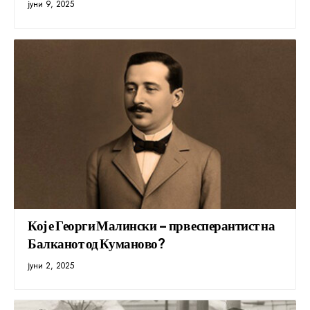
јуни 9, 2025
Кој е Георги Малински – прв есперантист на
Балканот од Куманово?
јуни 2, 2025