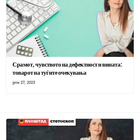
Срамот, чувството на дефектност и вината:
товарот на туѓите очекувања
јули 27, 2025