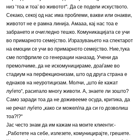
низ ‘тоа и тоа’ во животот“. Да се подели искуството.
Секако, секој од нас има проблеми, вакви или онакви,
животот не е рамна линија. Амааа, кај нас тоа е
забрането и очигледно тешко. Комуникацијата се учи
во примарното семејство. Изразувањето на спектарот
на емоции се учи во примарното семејство. Ние,тука
сме потфрлиле со генерации наназад. Учени да
премолчиме, да не искомуницираме, доаѓаме во
стадиум на перфекционизам, што од друга страна е
еднаков на неуротицизам. Молчи, „што ќе кажат
луѓето“, расипало многу животи. А, знаете ли зошто?
Само заради тоа да не доживееме осуда, критика, да
не речат луѓето „како си можел/ла да си го дозволиш
тоа?!?“
Јас често знам да им кажам на моите клиенти:-
„Работете на себе, излезете, комуницирајте, грешете.