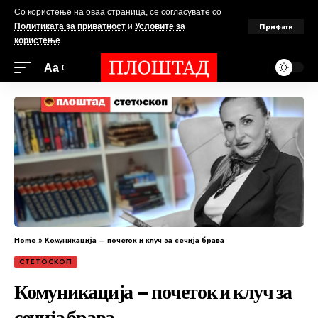
Со користење на оваа страница, се согласувате со
Прифати
Политиката за приватност
и
Условите за
користење
.
Аа
Home
»
Комуникација – почеток и клуч за сечија брава
СТЕТОСКОП
Комуникација – почеток и клуч за
сечија брава