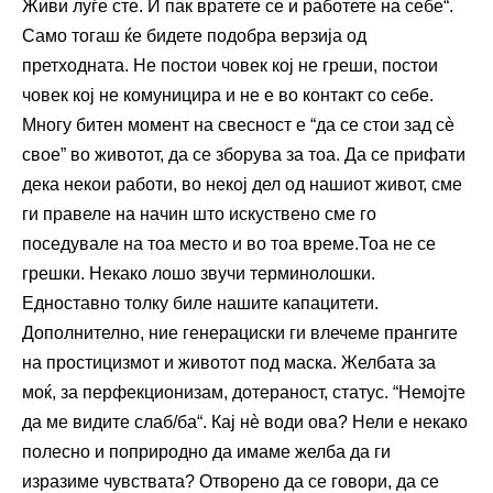
Живи луѓе сте. И пак вратете се и работете на себе“.
Само тогаш ќе бидете подобра верзија од
претходната. Не постои човек кој не греши, постои
човек кој не комуницира и не е во контакт со себе.
Многу битен момент на свесност е “да се стои зад сè
свое” во животот, да се зборува за тоа. Да се прифати
дека некои работи, во некој дел од нашиот живот, сме
ги правеле на начин што искуствено сме го
поседувале на тоа место и во тоа време.Тоа не се
грешки. Некако лошо звучи терминолошки.
Едноставно толку биле нашите капацитети.
Дополнително, ние генерациски ги влечеме прангите
на простицизмот и животот под маска. Желбата за
моќ, за перфекционизам, дотераност, статус. “Немојте
да ме видите слаб/ба“. Кај нè води ова? Нели е некако
полесно и поприродно да имаме желба да ги
изразиме чувствата? Отворено да се говори, да се