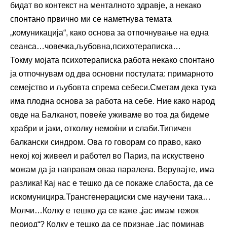
бидат во контекст на менталното здравје, а некако
спонтано првично ми се наметнува темата
„комуникација“, како основа за отпочнување на една
сеанса…човечка,љубовна,психотераписка…
Токму мојата психотераписка работа некако спонтано
ја отпочнувам од два основни постулата: примарното
семејство и љубовта спрема себеси.Сметам дека тука
има плодна основа за работа на себе. Ние како народ
овде на Балканот, повеќе уживаме во тоа да бидеме
храбри и јаки, отколку немоќни и слаби.Типичен
балкански синдром. Ова го говорам со право, како
некој кој живеел и работел во Париз, па искуствено
можам да ја направам оваа паралела. Верувајте, има
разлика! Кај нас е тешко да се покаже слабоста, да се
искомуницира.Трансгенерациски сме научени така…
Молчи…Колку е тешко да се каже „јас имам тежок
период“? Колку е тешко да се признае „јас поминав