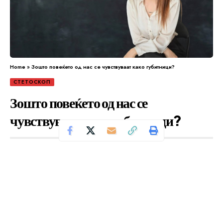
Home
»
Зошто повеќето од нас се чувствуваат како губитници?
СТЕТОСКОП
Зошто повеќето од нас се
чувствуваат како губитници?
Се чита за 9 минути
Од
Уредник
Објавено: октомври 31, 2024