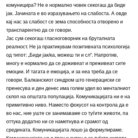
комуницира? Не е нормално човек секогаш да биде
јак. Јачината е во изразувањето на слабоста. А овде
кај нас за слабост се зема способноста отворено и
транспарентно да се говори.
Јас сум секогаш гласноговорник на бруталната
реалност. Не ја практикувам позитивната психологија
од типот: „Биди јак/ка, можеш ти и сл“. Напротив,
многу е нормално да се доживеат и преживеат сите
емоции. И тагата е емоција, и за неа треба да се
говори. Балканскиот синдром што генерациски се
пренесува и ден денес има голем удел во менталниот
склоп на општата популација. Комуникацијата ни е на
примитивно ниво. Наместо фокусот на контрола да е
во нас, ние уште се занимаваме со туѓите животи, па
оттука додатно ни се наметнува и срамот од
средината. Комуникацијата лошо ја формулираме.