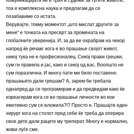
Комуникацијата не е трач и судење за туѓите животи,
тоа е комплексна наука и предлагам да се
позабавиме со истата.
Верувајте, токму моментот „што мислат другите за
мене“ е точката на пресврт за промената на
глобалните уверенија. И, за да ве охрабрам на чекор
напред ќе речам: кога е во прашање својот живот,
никој тука не е професионалец. Секој прави грешки,
сум ги правела и јас, како и секој од вас. Воопшто не
сум поразлична. И многу пати ми било поставено
прашањето дали грешам? А, зарем би требала
однапред да се програмирам и да предвидам како ќе
изреагирам кога се во прашање личности во кои
емотивно сум се вложила?!? Просто е. Прашајте еден
хирург кога на столот пред себе ќе треба да оперира
свое дете дали рацете му треперат. Многу е нормално,
живи луѓе сме.