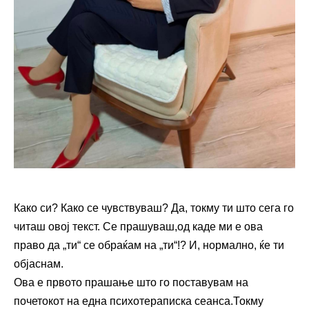
Како си? Како се чувствуваш? Да, токму ти што сега го
читаш овој текст. Се прашуваш,од каде ми е ова
право да „ти“ се обраќам на „ти“!? И, нормално, ќе ти
објаснам.
Ова е првото прашање што го поставувам на
почетокот на една психотераписка сеанса.Токму