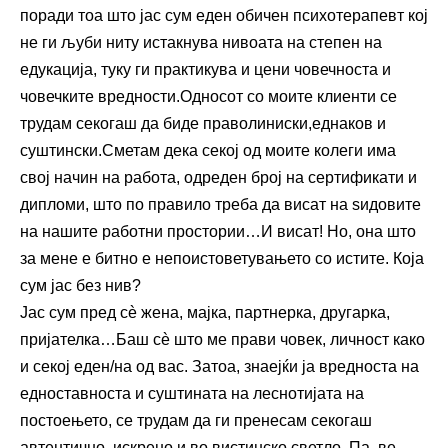
поради тоа што јас сум еден обичен психотерапевт кој
не ги љуби ниту истакнува нивоата на степен на
едукација, туку ги практикува и цени човечноста и
човечките вредности.Односот со моите клиенти се
трудам секогаш да биде праволиниски,еднаков и
суштински.Сметам дека секој од моите колеги има
свој начин на работа, одреден број на сертификати и
дипломи, што по правило треба да висат на ѕидовите
на нашите работни простории…И висат! Но, она што
за мене е битно е непоистоветувањето со истите. Која
сум јас без нив?
Јас сум пред сè жена, мајка, партнерка, другарка,
пријателка…Баш сè што ме прави човек, личност како
и секој еден/на од вас. Затоа, знаејќи ја вредноста на
едноставноста и суштината на леснотијата на
постоењето, се трудам да ги пренесам секогаш
автентично, искрено и во вистинско светло. Па, ве