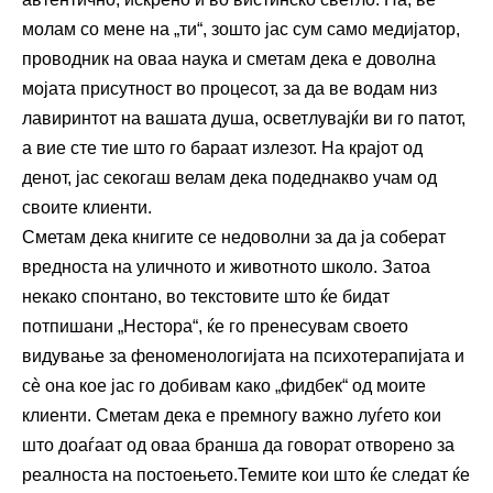
молам со мене на „ти“, зошто јас сум само медијатор,
проводник на оваа наука и сметам дека е доволна
мојата присутност во процесот, за да ве водам низ
лавиринтот на вашата душа, осветлувајќи ви го патот,
а вие сте тие што го бараат излезот. На крајот од
денот, јас секогаш велам дека подеднакво учам од
своите клиенти.
Сметам дека книгите се недоволни за да ја соберат
вредноста на уличното и животното школо. Затоа
некако спонтано, во текстовите што ќе бидат
потпишани „Нестора“, ќе го пренесувам своето
видување за феноменологијата на психотерапијата и
сè она кое јас го добивам како „фидбек“ од моите
клиенти. Сметам дека е премногу важно луѓето кои
што доаѓаат од оваа бранша да говорат отворено за
реалноста на постоењето.Темите кои што ќе следат ќе