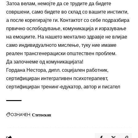
Затоа велам, немојте да се трудите да бидете
совршени, само бидете во склад со вашите инстикти,
а после корегирајте ги. Контактот со себе подразбира
првично ослободување, комуникација и изразување
на емоциите. На нашето ментално здравје не влијае
само индивидуалното мислење, туку ние имаме
реален трансгенерациски општествен проблем.
Да започнеме од комуникацијата!
Гордана Нестора, дипл. социјален работник,
сертифициран интегративен психотерапевт,
сертифициран тренинг-едукатор, автор и писател
ОЗНАЧЕН:
Стетоскоп