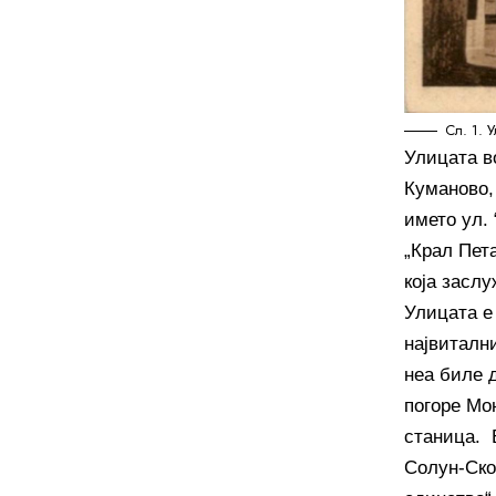
Сл. 1. 
Улицата в
Куманово, 
името ул.
„Крал Пета
која засл
Улицата е
највитални
неа биле 
погоре Мо
станица. 
Солун-Скоп