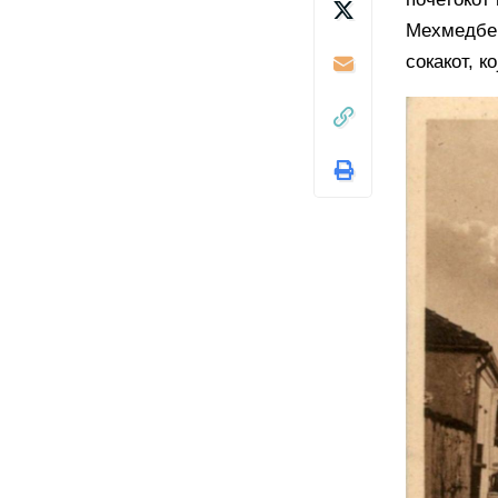
Мехмедбег
сокакот, к