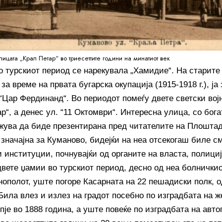
Улицата „Крал Петар“ во триесеттите години на минатиот век
о турскиот период се нарекувала „Хамидие“. На старите
за време на првата бугарска окупација (1915-1918 г.), ј
 “Цар Фердинанд“. Во периодот помеѓу двете светски вој
р“, а денес ул. “11 Октомври“. Интересна улица, со бог
ужува да биде презентирана пред читателите на Плоштад
 значајна за Куманово, бидејќи на неа отсекогаш биле с
 институции, почнувајќи од органите на власта, полициј
двете џамии во турскиот период, десно од неа болнички
нополот, уште погоре Касарната на 22 пешадиски полк, 
Била влез и излез на градот посебно по изградбата на ж
је во 1888 година, а уште повеќе по изградбата на авто