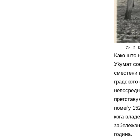
Сл. 2. 
Како што 
Уќумат сок
сместени 
градското 
непосредна
претставув
помеѓу 152
кога владе
забележан
година.