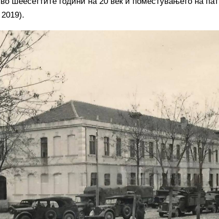
 во шеесеттите години на 20 век и поместувањето на пат
 2019).