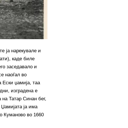
е ја нарекувале и
ати), каде биле
его заседавало и
се наоѓал во
а Ески џамија, таа
едни, изградена е
 на Татар Синан бег,
 Џамијата ја има
во Куманово во 1660