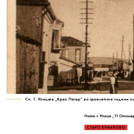
Сл. 1. Улицата „Крал Петар“ во триесеттите години н
Home
»
Улица „11 Октомв
СТАРО КУМАНОВО