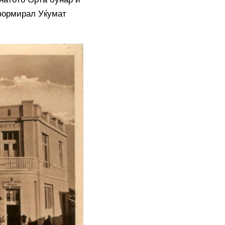
 формирал Уќумат