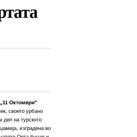
ртата
 „11 Октомври“
ек, своето урбано
м дел на турското
-џамија, изградена во
знатото Орта бунар и