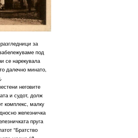
 разгледници за
а забележуваме под
ни се нарекувала
ато далечно минато,
.
местени неговите
ата и судот, долж
от комплекс, малку
односно железничка
елезничката пруга
патот “Братство