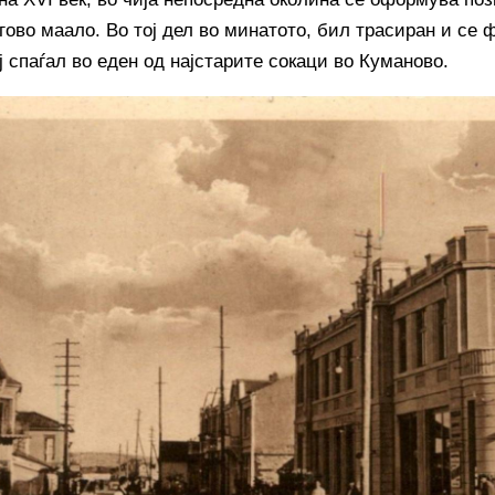
ово маало. Во тој дел во минатото, бил трасиран и се
ој спаѓал во еден од најстарите сокаци во Куманово.