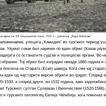
Касарна на 22 пешадиски полк, 1941 г., денеска „Боро Менков“
напоменавме, улицата „Хамидие“ во турскиот период ушт
ак. Уќумат сокак бил наречен по еден објект (Конак уќум
кадијата со останатите судски и полициски органи. Во н
собрание. Тој објект бил изграден некаде 1880 година и 
 близина на Старата (Ески) џамија. Кога сме кај старат
а еден од најстарите верски објекти во градот. Според 
0-1530, а според други, во 1532 година, како задолжбина
ел Турскиот султан Сулејман I Величествен (1520-1566).
о и турскиот патописец Евлија Челебија, кога поминал 