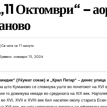
„11 Октомври“ – ао
аново
Се чита за 11 минути
јавено: ноември 15, 2024
мидие“ (Уќумат сокак) и „Крал Петар“ – денес улица
оа што Куманово се спомнува уште во почетокот на XVI в
ие го доживува некаде во средината на XIX век. Најголе
во XVI, XVII и XVIII век бил населен околу старата Ески
 на XVI век, во чија непосредна околина се оформува по