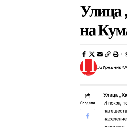
Улица 
на Кум
Од
Уредник
Об
Улица „Ха
Сподели
И покрај т
патешеств
население 
почетокот