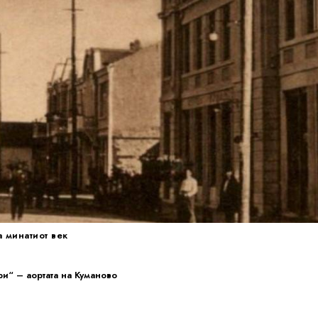
а минатиот век
ри“ – аортата на Куманово