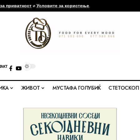
за приватност
и
Условите за користење
.
ТАКТ
ИКА
ЖИВОТ
МУСТАФА ГОЛУБИЌ
СТЕТОСКОП