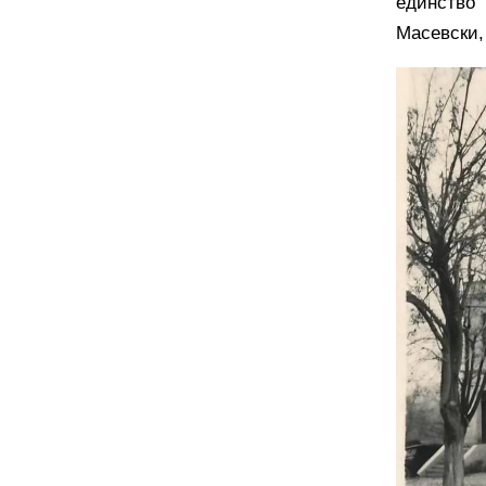
единство“
Масевски,