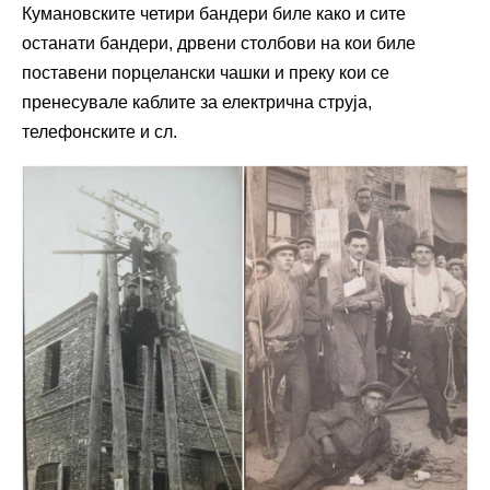
Кумановските четири бандери биле како и сите
останати бандери, дрвени столбови на кои биле
поставени порцелански чашки и преку кои се
пренесувале каблите за електрична струја,
телефонските и сл.