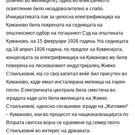
(обично во мелниците), односно електричното
осветление било незадоволително и слабо.
Иницијативата пак за целосна електрификација на
Куманово била покрената на седницата на
општинскиот одбор на тогашниот Суд на општината
Куманово, на 15 февруари 1926 година. На седницата
од 18 април 1926 година, по предлог на Комисијата,
концесијата за електрификација на Куманово му била
поверена на лесковачкиот индустријалец Живко
Стоиљковиќ, кој со свој капитал веќе бил присутен во
Куманово, каде имал инсталирана мелница на парен
погон. Електричната централа била сместена во
зградата каде што била мелницата на Живко
Стоиљковиќ, односно сегашниве згради на „Житомел“
– Куманово, кои во процесот на национализацијата по
Втората светска војна се одземени од семејството
Стоиљковиќ во интерес на државата.