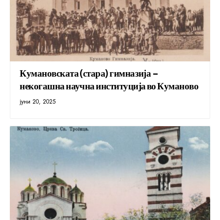
Кумановската (стара) гимназија –
некогашна научна институција во Куманово
јуни 20, 2025