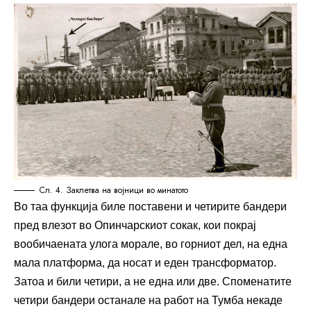
Сл. 4. Заклетва на војници во минатото
Во таа функција биле поставени и четирите бандери
пред влезот во Опинчарскиот сокак, кои покрај
вообичаената улога морале, во горниот дел, на една
мала платформа, да носат и еден трансформатор.
Затоа и били четири, а не една или две. Споменатите
четири бандери останале на работ на Тумба некаде