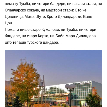
нема гу Тумба, ни четири бандере, ни пазари стари, ни
Опанчарско сокаче, ни мајстори стари: Стојче
Црвеница, Мико, Шуте, Крсто Дилиндарски, Ване
Црн…
Нема га више старо Куманово, ни Тумба, ни четири
бандере, ни старо Корзо, ни Баба Мара Дилиндара
што тепаше турскога џандара…