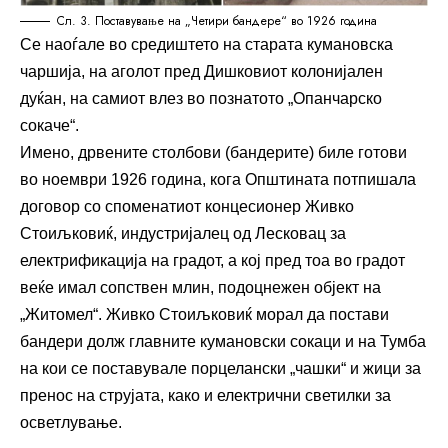
Сл. 3. Поставување на „Четири бандере“ во 1926 година
Се наоѓале во средиштето на старата кумановска
чаршија, на аголот пред Дишковиот колонијален
дуќан, на самиот влез во познатото „Опанчарско
сокаче“.
Имено, дрвените столбови (бандерите) биле готови
во ноември 1926 година, кога Општината потпишала
договор со споменатиот концесионер Живко
Стоиљковиќ, индустријалец од Лесковац за
електрификација на градот, а кој пред тоа во градот
веќе имал сопствен млин, подоцнежен објект на
„Житомел“. Живко Стоиљковиќ морал да постави
бандери долж главните кумановски сокаци и на Тумба
на кои се поставувале порцелански „чашки“ и жици за
пренос на струјата, како и електрични светилки за
осветлување.