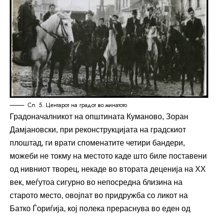
Сл. 5. Центарот на градот во минатото
Градоначалникот на општината Куманово, Зоран
Дамјановски, при реконструкцијата на градскиот
плоштад, ги врати споменатите четири бандери,
можеби не токму на местото каде што биле поставени
од нивниот творец, некаде во втората деценија на XX
век, меѓутоа сигурно во непосредна близина на
старото место, овојпат во придружба со ликот на
Батко Ѓориѓија, кој полека прераснува во еден од