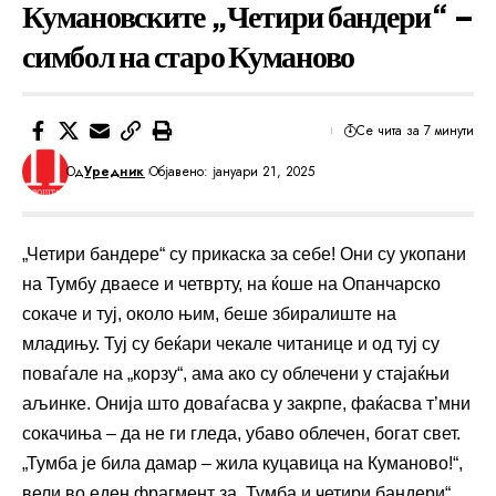
Кумановските „Четири бандери“ –
симбол на старо Куманово
Се чита за 7 минути
Од
Уредник
Објавено: јануари 21, 2025
„Четири бандере“ су прикаска за себе! Они су укопани
на Тумбу дваесе и четврту, на ќоше на Опанчарско
сокаче и туј, около њим, беше збиралиште на
младињу. Туј су беќари чекале читанице и од туј су
поваѓале на „корзу“, ама ако су облечени у стајаќњи
аљинке. Онија што доваѓасва у закрпе, фаќасва т’мни
сокачиња – да не ги гледа, убаво облечен, богат свет.
„Тумба је била дамар – жила куцавица на Куманово!“,
вели во еден фрагмент за „Тумба и четири бандери“