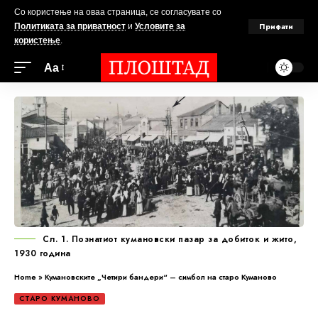
Со користење на оваа страница, се согласувате со
Прифати
Политиката за приватност
и
Условите за
користење
.
Аа
Сл. 1. Познатиот кумановски пазар за добиток и жито,
1930 година
Home
»
Кумановските „Четири бандери“ – симбол на старо Куманово
СТАРО КУМАНОВО