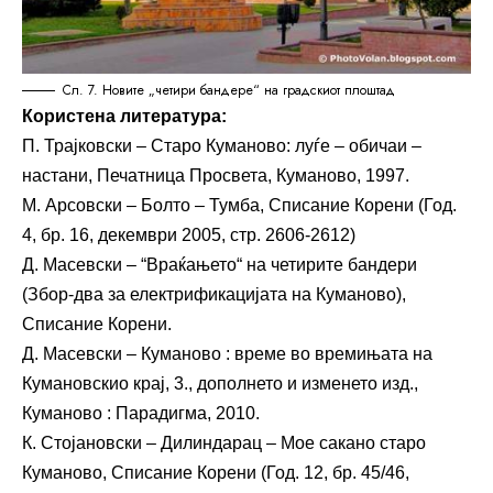
Сл. 7. Новите „четири бандере“ на градскиот плоштад
Користена литература:
П. Трајковски – Старо Куманово: луѓе – обичаи –
настани, Печатница Просвета, Куманово, 1997.
М. Арсовски – Болто – Тумба, Списание Корени (Год.
4, бр. 16, декември 2005, стр. 2606-2612)
Д. Масевски – “Враќањето“ на четирите бандери
(Збор-два за електрификацијата на Куманово),
Списание Корени.
Д. Масевски – Куманово : време во времињата на
Кумановскио крај, 3., дополнето и изменето изд.,
Куманово : Парадигма, 2010.
К. Стојановски – Дилиндарац – Мое сакано старо
Куманово, Списание Корени (Год. 12, бр. 45/46,