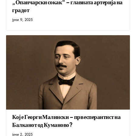
„Опанчарски сокак“ – главната артерија на
градот
јуни 9, 2025
Кој е Георги Малински – прв есперантист на
Балканот од Куманово?
јуни 2, 2025