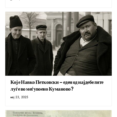
Кој е Навко Петковски – еден од најдебелите
луѓе во меѓувоено Куманово?
мај 23, 2025