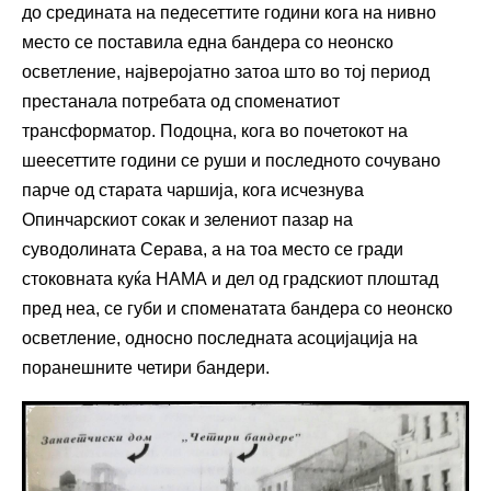
до средината на педесеттите години кога на нивно
место се поставила една бандера со неонско
осветление, најверојатно затоа што во тој период
престанала потребата од споменатиот
трансформатор. Подоцна, кога во почетокот на
шеесеттите години се руши и последното сочувано
парче од старата чаршија, кога исчезнува
Опинчарскиот сокак и зелениот пазар на
суводолината Серава, а на тоа место се гради
стоковната куќа НАМА и дел од градскиот плоштад
пред неа, се губи и споменатата бандера со неонско
осветление, односно последната асоцијација на
поранешните четири бандери.