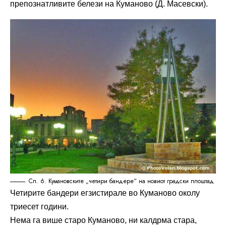
препознатливите белези на Куманово (Д. Масевски).
Сл. 6. Кумановските „четири бандере“ на новиот градски плоштад
Четирите бандери егзистирале во Куманово околу
триесет години.
Нема га више старо Куманово, ни калдрма стара,