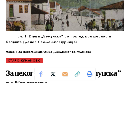
сл. 1. Улица „Земунска“ со поглед кон месноста
Калиште (денес Спомен-костурница)
Home
»
За некогашната улица „Земунска“ во Куманово
СТАРО КУМАНОВО
За некогашната улица „Земунска“
во Куманово
Се чита за 11 минути
Од
Уредник
Објавено: декември 28, 2024