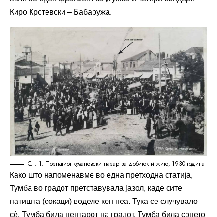
Киро Крстевски – Бабаружа.
Сл. 1. Познатиот кумановски пазар за добиток и жито, 1930 година
Како што напоменавме во една претходна статија,
Тумба во градот претставувала јазол, каде сите
патишта (сокаци) воделе кон неа. Тука се случувало
сè. Тумба била центарот на градот. Тумба била срцето