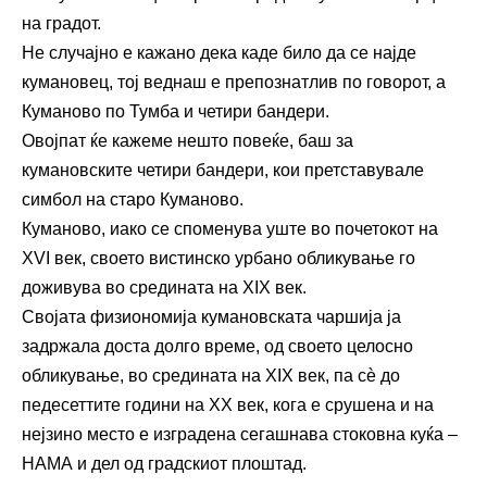
на градот.
Не случајно е кажано дека каде било да се најде
кумановец, тој веднаш е препознатлив по говорот, а
Куманово по Тумба и четири бандери.
Овојпат ќе кажеме нешто повеќе, баш за
кумановските четири бандери, кои претставувале
симбол на старо Куманово.
Куманово, иако се споменува уште во почетокот на
XVI век, своето вистинско урбано обликување го
доживува во средината на XIX век.
Својата физиономија кумановската чаршија ја
задржала доста долго време, од своето целосно
обликување, во средината на XIX век, па сѐ до
педесеттите години на XX век, кога е срушена и на
нејзино место е изградена сегашнава стоковна куќа –
НАМА и дел од градскиот плоштад.