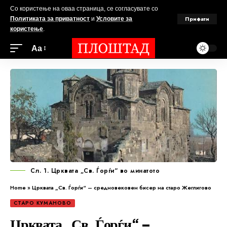
Со користење на оваа страница, се согласувате со
Прифати
Политиката за приватност
и
Условите за
користење
.
Аа
Сл. 1. Црквата „Св. Ѓорѓи“ во минатото
Home
»
Црквата „Св. Ѓорѓи“ – средновековен бисер на старо Жеглигово
СТАРО КУМАНОВО
Црквата „Св. Ѓорѓи“ –