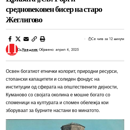
средновековен бисер на старо
Жеглигово
Се чита за 12 минути
Од
Уредник
Објавено: април 4, 2025
Освен богатиот етнички колорит, природни ресурси,
стопански капацитети и солиден фондус на
институции од сферата на општествените дејности,
Куманово со својата околина е мошне богато со
споменици на културата и спомен обележја кои
зборуваат за бурните настани во минатото.