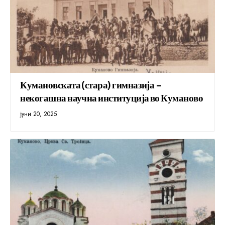
Кумановската (стара) гимназија –
некогашна научна институција во Куманово
јуни 20, 2025