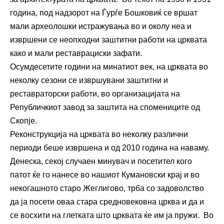
година, под надзорот на Ѓурѓе Бошковиќ се вршат
мали археолошки истражувања во и околу неа и
извршени се неопходни заштитни работи на црквата
како и мали реставрациски зафати.
Осумдесетите години на минатиот век, на црквата во
неколку сезони се извршувани заштитни и
реставраторски работи, во организацијата на
Републичкиот завод за заштита на спомениците од
Скопје.
Реконструкција на црквата во неколку различни
периоди беше извршена и од 2010 година на наваму.
Денеска, секој случаен минувач и посетител кого
патот ќе го нанесе во нашиот Кумановски крај и во
некогашното старо Жеглигово, трба со задоволство
да ја посети оваа стара средновековна црква и да и
се восхити на глетката што црквата ќе им ја пружи. Во