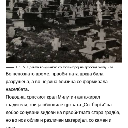
Сл. 5. Црквата во минатото со голем број на гробови околу неа
Во непознато време, првобитната црква била
разрушена, а во нејзина близина се формирала
населбата.
Подоцна, српскиот крал Милутин ангажирал
градители, кои ја обновиле црквата „Св. Ѓорѓи“ на
добро сочувани ѕидови на првобитната стара градба,
но во нов облик и различен материјал, со камен и
тули.