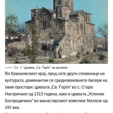
Сл. 1. Црквата „Св. Ѓорѓи“ во минатото
Во Кумановскиот крај, пред сите други споменици на
културата, доминантни се средновековните бисери на
овие простори: црквата „Св. Ѓорѓи“ во с. Старо
Нагоричане од 1313 година, како и црквата „Успение
Богородичино“ во манастирскиот комплекс Матејче од
XIV век.