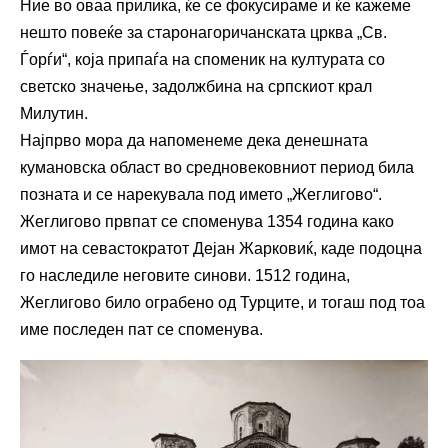
Ние во оваа прилика, ќе се фокусираме и ќе кажеме
нешто повеќе за старонагоричанската црква „Св.
Ѓорѓи“, која припаѓа на споменик на културата со
светско значење, задолжбина на српскиот крал
Милутин.
Најпрво мора да напоменеме дека денешната
кумановска област во средновековниот период била
позната и се нарекувала под името „Жеглигово“.
Жеглигово првпат се споменува 1354 година како
имот на севастократот Дејан Жарковиќ, каде подоцна
го наследиле неговите синови. 1512 година,
Жеглигово било ограбено од Турците, и тогаш под тоа
име последен пат се споменува.