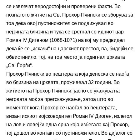
се извлечат веродостојни и проверени факти. Во
познатото житие на Св. Прохор Пчински се зборува за
тоа дека овој пустиножител се подвижувал во
нејзината близина и тука се сретнал со идниот цар
Роман IV Дигеном (1068-1071) на кој му предвидел
дека ќе се „искачи“ на царскиот престол, па, бидејќи се
обвистинило, тој, на тоа место ја подигнал црквата
„Св. Ѓорѓи“.
Прохор Пчински во пештерата која денеска се наоѓа
во близина на црквата, проживеал 32 години. Во
житието на Прохор Пчински, јасно се укажува на
неговата моќ за претскажување, затоа што во
моментот кога Прохор се наоѓал во пештерата,
византискиот војсководител Роман IV Диоген, излегол
на лов и ловејќи една срна која избегала кај Прохор,
тој дошол во контакт со пустиножителот. Во дијалог со