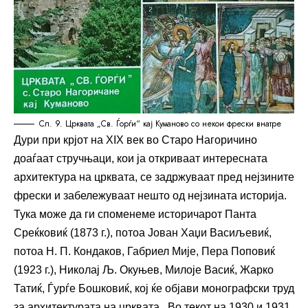
Сл. 9. Црквата „Св. Ѓорѓи“ кај Куманово со некои фрески внатре
Дури при крјот на XIX век во Старо Нагоричино
доаѓаат стручњаци, кои ја откриваат интересната
архитектура на црквата, се задржуваат пред нејзините
фрески и забележуваат нешто од нејзината историја.
Тука може да ги споменеме историчарот Панта
Среќковиќ (1873 г.), потоа Јован Хаџи Васиљевиќ,
потоа Н. П. Кондаков, Габриел Мије, Пера Поповиќ
(1923 г.), Николај Љ. Окуњев, Милоје Васиќ, Жарко
Татиќ, Ѓурѓе Бошковиќ, кој ќе објави монографски труд
за архитектурата на црквата. Во текот на 1930 и 1931