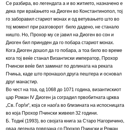
Се разбира, во легендата а и во житието, назначено е
дека при враќањето на Диоген во Константинопол, тој
го заборавил стариот монах и од ветувањето што во
тој момент при разговорот било дадено, не станало
ништо. Но, Прохор му се јавил на Диоген во сон и
Диоген бил принуден да го побара стариот монах.
Кога Диоген дошол да го побара, а тоа било во време
кога тој веќе станал Византиски император, Прохор
Пчински веќе бил заминат по долината на реката
Пчиња, каде што пронашол друга пештера и основал
друг манастир.
Во чест на тоа, од 1068 до 1071 година, византискиот
цар Роман IV Диоген ја соградил првобитната црква
„Св. Ѓорѓи“, која се наоѓа во близината на испосницата
во која Прохор Пчински живеел 32 години.
Б. Тодиќ (1993), во својата книга за Старо Нагоричино,
оваа легенда поврзана со Прохор Пчински и Роман