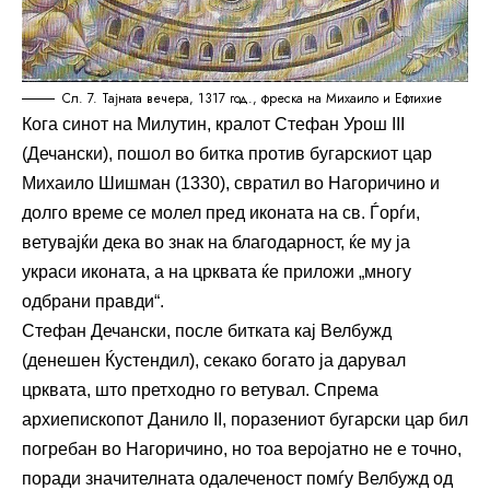
Сл. 7. Тајната вечера, 1317 год., фреска на Михаило и Ефтихие
Кога синот на Милутин, кралот Стефан Урош III
(Дечански), пошол во битка против бугарскиот цар
Михаило Шишман (1330), свратил во Нагоричино и
долго време се молел пред иконата на св. Ѓорѓи,
ветувајќи дека во знак на благодарност, ќе му ја
украси иконата, а на црквата ќе приложи „многу
одбрани правди“.
Стефан Дечански, после битката кај Велбужд
(денешен Ќустендил), секако богато ја дарувал
црквата, што претходно го ветувал. Спрема
архиепископот Данило II, поразениот бугарски цар бил
погребан во Нагоричино, но тоа веројатно не е точно,
поради значителната одалеченост помѓу Велбужд од