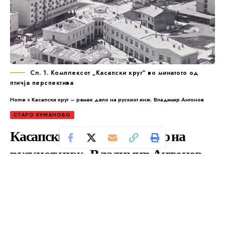
Сл. 1. Комплексот „Касапски круг“ во минатото од
птичја перспектива
Home
»
Касапски круг – ремек дело на рускиот инж. Владимир Антонов
СТАРО КУМАНОВО
Касапски круг – ремек дело на
рускиот инж. Владимир Антонов
Се чита за 7 минути
Од
Уредник
Објавено: март 29, 2025