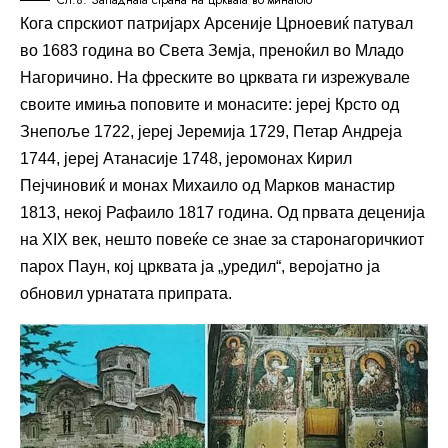
Кога спрскиот патријарх Арсеније Црноевиќ патувал
во 1683 година во Света Земја, преноќил во Младо
Нагоричино. На фреските во црквата ги изрежувале
своите имиња поповите и монасите: јереј Крсто од
Знепоље 1722, јереј Јеремија 1729, Петар Андреја
1744, јереј Атанасије 1748, јеромонах Кирил
Пејчиновиќ и монах Михаило од Марков манастир
1813, некој Рафаило 1817 година. Од првата деценија
на XIX век, нешто повеќе се знае за старонагоричкиот
парох Паун, кој црквата ја „уредил“, веројатно ја
обновил урнатата припрата.