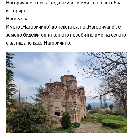
Нагоричане, секоја педа земја си има своја посебна
историја.
Напомена:
Името „Нагоричино“ во текстот, а не „Нагоричане“, е
земено бидејќи оргиналното првобитно име на селото
е запишано како Нагоричино.