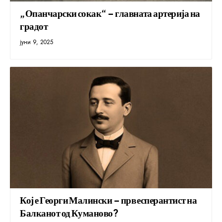
„Опанчарски сокак“ – главната артерија на
градот
јуни 9, 2025
Кој е Георги Малински – прв есперантист на
Балканот од Куманово?