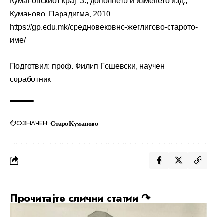
Кумановскиот крај, 3., дополнето и изменето изд.,
Куманово: Парадигма, 2010.
https://gp.edu.mk/средновековно-жеглигово-старото-
име/
Подготвил: проф. Филип Ѓошевски, научен
соработник
ОЗНАЧЕН:
Старо Куманово
Прочитајте слични статии ↷