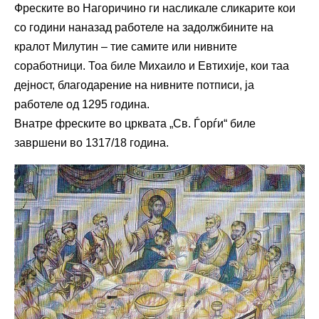
Фреските во Нагоричино ги насликале сликарите кои
со години наназад работеле на задолжбините на
кралот Милутин – тие самите или нивните
соработници. Тоа биле Михаило и Евтихије, кои таа
дејност, благодарение на нивните потписи, ја
работеле од 1295 година.
Внатре фреските во црквата „Св. Ѓорѓи“ биле
завршени во 1317/18 година.