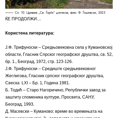
Сл. 10. Црквата „Св. Ѓорѓи“ денеска, фото: Ф. Ѓошевски, 2023
ЌЕ ПРОДОЛЖИ…
Користена литература:
Ј.Ф. Трифуноски – Средњовековна села у Кумановској
области, Гласник Спрског географског друштва, св. 52,
бр. 1., Београд, 1972, стр. 123-126.
Ј.Ф. Трифуноски – Средиште средњевековног
Жеглигова, Гласник српског географског друштва,
Свеска LXI – Бр. 1, Година 1981.
Б. Тодић – Старо Нагоричино, Републички завод за
заштиту споменика културе, Просвета, САНУ,
Београд, 1993.
Д. Масевски – Куманово: време во времињата на