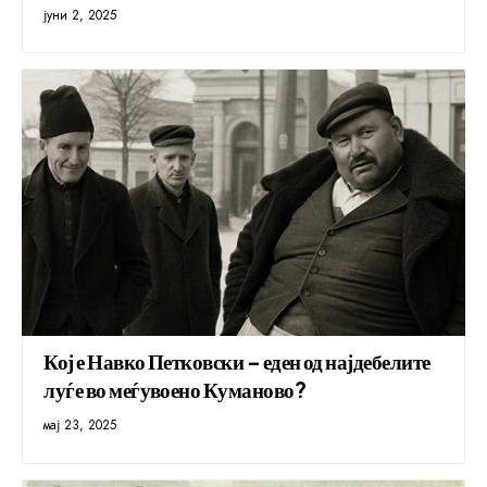
јуни 2, 2025
Кој е Навко Петковски – еден од најдебелите
луѓе во меѓувоено Куманово?
мај 23, 2025