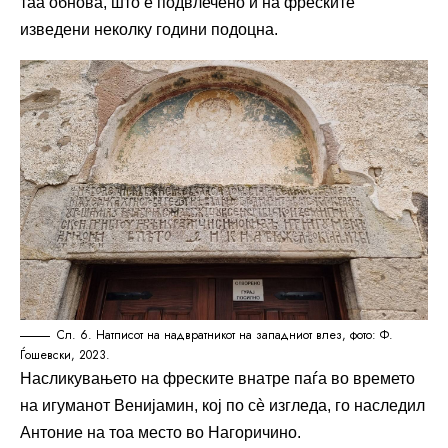
таа обнова, што е подвлечено и на фреските
изведени неколку години подоцна.
Сл. 6. Натписот на надвратникот на западниот влез, фото: Ф.
Ѓошевски, 2023.
Насликувањето на фреските внатре паѓа во времето
на игуманот Венијамин, кој по сè изгледа, го наследил
Антоние на тоа место во Нагоричино.