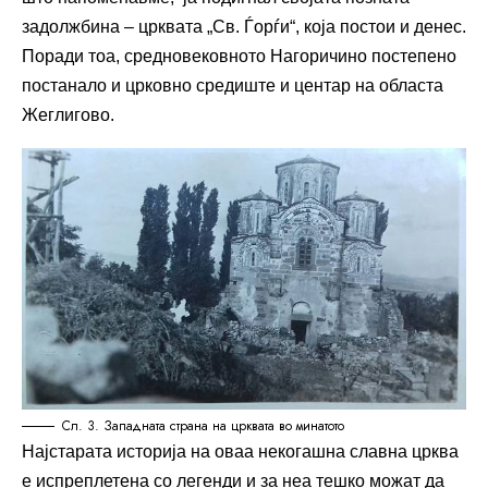
задолжбина – црквата „Св. Ѓорѓи“, која постои и денес.
Поради тоа, средновековното Нагоричино постепено
постанало и црковно средиште и центар на областа
Жеглигово.
Сл. 3. Западната страна на црквата во минатото
Најстарата историја на оваа некогашна славна црква
е испреплетена со легенди и за неа тешко можат да