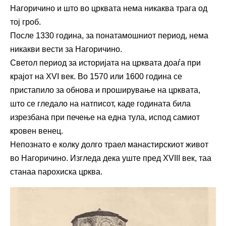
Нагоричино и што во црквата нема никаква трага од
тој гроб.
После 1330 година, за понатамошниот период, нема
никакви вести за Нагоричино.
Светол период за историјата на црквата доаѓа при
крајот на XVI век. Во 1570 или 1600 година се
пристапило за обнова и проширување на црквата,
што се гледало на натписот, каде годината била
изрезбана при печење на една тула, испод самиот
кровен венец.
Непознато е колку долго траел манастирскиот живот
во Нагоричино. Изгледа дека уште пред XVIII век, таа
станаа парохиска црква.