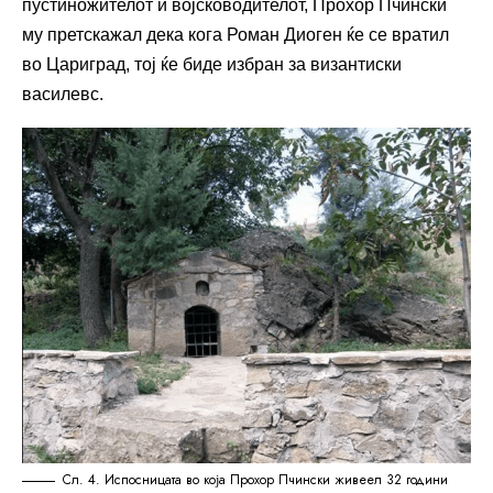
пустиножителот и војсководителот, Прохор Пчински
му претскажал дека кога Роман Диоген ќе се вратил
во Цариград, тој ќе биде избран за византиски
василевс.
Сл. 4. Испосницата во која Прохор Пчински живеел 32 години