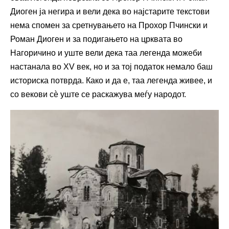
Диоген ја негира и вели дека во најстарите текстови
нема спомен за сретнувањето на Прохор Пчински и
Роман Диоген и за подигањето на црквата во
Нагоричино и уште вели дека таа легенда можеби
настанала во XV век, но и за тој податок немало баш
историска потврда. Како и да е, таа легенда живее, и
со векови сѐ уште се раскажува меѓу народот.