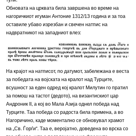
Обновата на црквата била завршена во време на
нагоричкиот игуман Антоние 1312/13 година и за тоа
оставиле убаво изрезбан и свечен натпис на
надвратникот на западниот влез:
На крајот на натписот, по датумот, забележана е веста
за победата на војската на кралот над Турците,
всушност за еден одред кој кралот Милутин го пратил
за помош на тастот (дедото), на византискиот цар
Андроник II, a кој во Мала Азија однел победа над
Турците. Таа победа со радоста била примена, а во
Нагоричино, каде моментално се обновувал храмот
на „Св. Ѓорѓи“. Таа е, веројатно, доведена во врска со