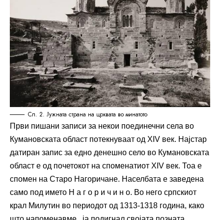
Сл. 2. Јужната страна на црквата во минатото
Први пишани записи за некои поединечни села во
Кумановската област потекнуваат од XIV век. Најстар
датиран запис за едно денешно село во Кумановската
област е од почетокот на споменатиот XIV век. Тоа е
спомен на Старо Нагоричане. Населбата е заведена
само под името Н а г о р и ч и н о. Во него српскиот
крал Милутин во периодот од 1313-1318 година, како
што напоменавме, ја подигнал својата позната