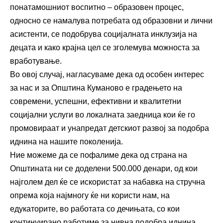
понатамошниот воспитно – образовен процес,
односно се намалува потребата од образовни и лични
асистенти, се подобрува социјалната инклузија на
децата и како крајна цел се зголемува можноста за
вработување.
Во овој случај, нагласуваме дека од особен интерес
за нас и за Општина Куманово е градењето на
современи, успешни, ефективни и квалитетни
социјални услуги во локалната заедница кои ќе го
промовираат и унапредат детскиот развој за подобра
иднина на нашите поколенија.
Ние можеме да се пофалиме дека од страна на
Општината ни се доделени 500.000 денари, од кои
најголем дел ќе се искористат за набавка на стручна
опрема која најмногу ќе ни користи нам, на
едукаторите, во работата со дечињата, со кои
континуирано работиме за нивна подобра иднина.