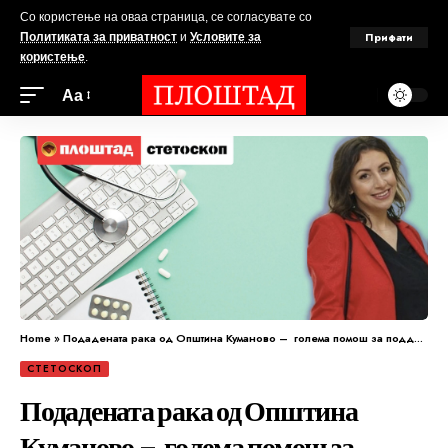
Со користење на оваа страница, се согласувате со
Прифати
Политиката за приватност
и
Условите за
користење
.
Аа
Home
»
Подадената рака од Општина Куманово – голема помош за поддршка на деца во ризик!
СТЕТОСКОП
Подадената рака од Општина
Куманово – голема помош за