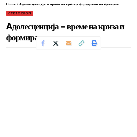
Home
»
Aдолесценција – време на криза и формирање на идентитет
СТЕТОСКОП
Aдолесценција – време на криза и
формирање на идентитет
Се чита за 4 минути
Од
Уредник
Објавено: јуни 17, 2025
Што е всушност адолесценција? Дали е тоа период?
Фаза? Вид на привремено лудило? Дали е тоа
неопходна развојна фаза, со сопствени задачи и
процеси? Или е меѓусостојба помеѓу разни периоди
на детството и возрасното доба? Како да ја опишеме
и разбереме адолесценцијата? Дали да појдеме