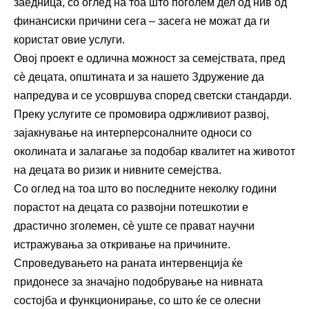
заедница, со оглед на тоа што поголем дел од нив од
финансиски причини сега – засега не можат да ги
користат овие услуги.
Овој проект е одлична можност за семејствата, пред
сѐ децата, општината и за нашето Здружение да
напредува и се усовршува според светски стандарди.
Преку услугите се промовира одржливиот развој,
зајакнување на интерперсоналните односи со
околината и залагање за подобар квалитет на животот
на децата во ризик и нивните семејства.
Со оглед на тоа што во последните неколку години
порастот на децата со развојни потешкотии е
драстично зголемен, сѐ уште се прават научни
истражувања за откривање на причините.
Спроведувањето на раната интервенција ќе
придонесе за значајно подобрување на нивната
состојба и функционирање, со што ќе се олесни