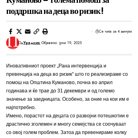
поддршка на деца во ризик!
Се чита за 4 минути
Од
Уредник
Објавено: јуни 19, 2025
Иновативниот проект „Рана интервенција и
превенција на деца во ризик“ што го реализираме со
помош на Општина Куманово, почна во април
годинава и ќе трае до 31 декември и од големо
значење за заедницата. Особено, за оние на кои им е
најпотребно.
Имено, порастот на децата со развојни потешкотии е
драстично зголемен и многу семејства се соочуваат
со овој голем проблем. Затоа да превенираме колку