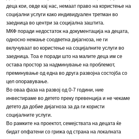
деца кои, овде кај нас, немаат право на користење на
социјални услуги како индивидуален третман во
заедница во центри за социјална заштита.
МКФ поради недостаток на документација на децата,
односно немање соодветна дијагноза, не ги
вклучуваат во користење на социјалните услуги во
заедница. Тоа е поради што на малите деца им се
остава простор за надминување на проблемот,
преминување од една во друга развојна состојба со
цел опоравување.
Во оваа фаза на развој од 0-7 години, ние
инвестираме во детето преку превенција и не чекаме
детето да добие дијагноза за да ги користи
социјалните услуги.
Во рамките на проектот, семејствата на децата ќе
бидат опфатени со грижа од страна на локалната