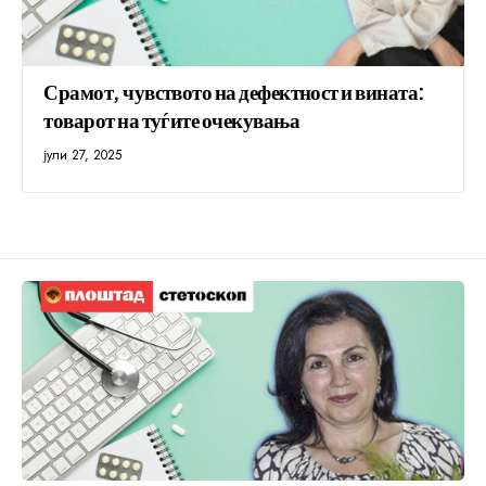
Срамот, чувството на дефектност и вината:
товарот на туѓите очекувања
јули 27, 2025