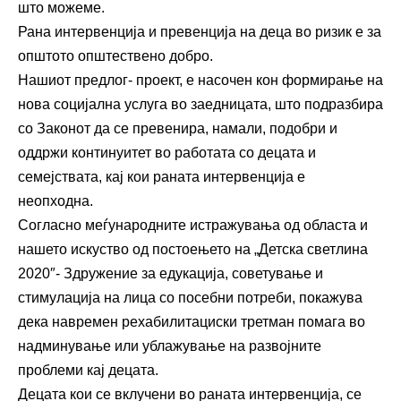
што можеме.
Рана интервенција и превенција на деца во ризик е за
општото општествено добро.
Нашиот предлог- проект, е насочен кон формирање на
нова социјална услуга во заедницата, што подразбира
со Законот да се превенира, намали, подобри и
оддржи континуитет во работата со децата и
семејствата, кај кои раната интервенција е
неопходна.
Согласно меѓународните истражувања од областа и
нашето искуство од постоењето на „Детска светлина
2020″- Здружение за едукација, советување и
стимулација на лица со посебни потреби, покажува
дека навремен рехабилитациски третман помага во
надминување или ублажување на развојните
проблеми кај децата.
Децата кои се вклучени во раната интервенција, се