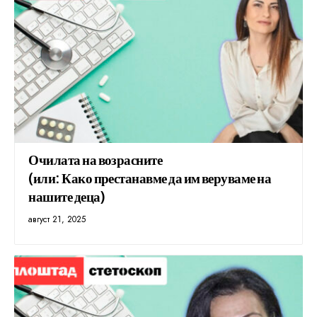
Очилата на возрасните
(или: Како престанавме да им веруваме на
нашите деца)
август 21, 2025